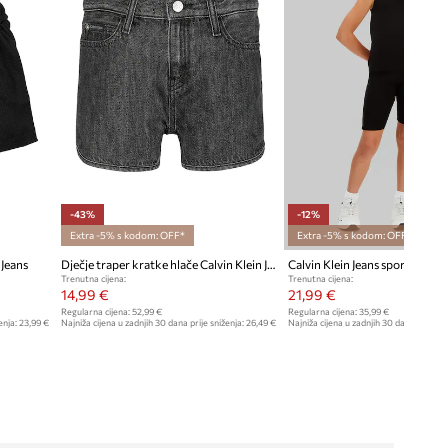
-43%
-12%
Extra -5% s kodom: OFF*
Extra -5% s kodom: OFF*
 Jeans
Dječje traper kratke hlače Calvin Klein Jeans
Trenutna cijena:
Trenutna cijena:
14,99 €
21,99 €
Regularna cijena:
52,99 €
Regularna cijena:
35,99 €
enja:
23,99 €
Najniža cijena u zadnjih 30 dana prije sniženja:
26,49 €
Najniža cijena u zadnjih 30 dana prije sn