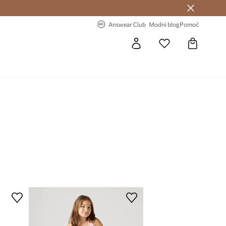
Answear Club >
-20% na prvu narudžbu >
Answear Club
Modni blog
Pomoć