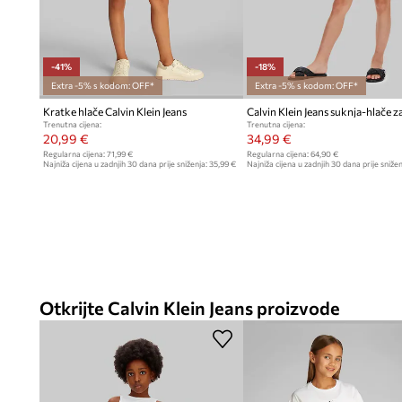
-41%
-18%
Extra -5% s kodom: OFF*
Extra -5% s kodom: OFF*
Kratke hlače Calvin Klein Jeans
Trenutna cijena:
Trenutna cijena:
20,99 €
34,99 €
Regularna cijena:
71,99 €
Regularna cijena:
64,90 €
Najniža cijena u zadnjih 30 dana prije sniženja:
35,99 €
Najniža cijena u zadnjih 30 dana prije snižen
Otkrijte Calvin Klein Jeans proizvode