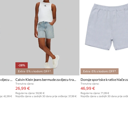
-28%
Extra -5% s kodom: OFF*
Extra -5% s kodom: OFF*
Calvin Klein Jeans suknja-hlače za djecu traper
Calvin Klein Jeans bermude za djecu traper
Trenutna cijena:
Trenutna cijena:
26,99 €
46,99 €
Regularna cijena:
59,90 €
Regularna cijena:
71,99 €
ja:
42,99 €
Najniža cijena u zadnjih 30 dana prije sniženja:
37,99 €
Najniža cijena u zadnjih 30 dana prije sniž