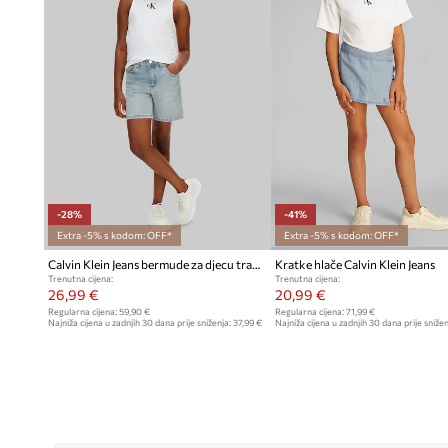
-28%
-41%
Extra -5% s kodom: OFF*
Extra -5% s kodom: OFF*
Calvin Klein Jeans bermude za djecu traper
Kratke hlače Calvin Klein Jeans
Trenutna cijena:
Trenutna cijena:
26,99 €
20,99 €
Regularna cijena:
59,90 €
Regularna cijena:
71,99 €
Najniža cijena u zadnjih 30 dana prije sniženja:
37,99 €
Najniža cijena u zadnjih 30 dana prije snižen