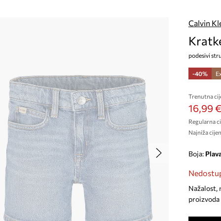
Calvin Kl
Kratke
podesivi st
-40%
E
Trenutna cij
16,99 
Regularna ci
Najniža cijen
Boja:
plav
Nedostup
Nažalost, 
proizvoda 