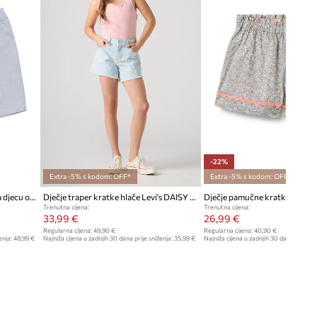
-22%
Extra -5% s kodom: OFF*
Extra -5% s kodom: OFF*
Donsje sportske kratke hlače za djecu od pamuka Plom Shorts
Dječje traper kratke hlače Levi's DAISY DENIM A LINE SHORT
Dječje pamučne kratke hlače
Trenutna cijena:
Trenutna cijena:
33,99 €
26,99 €
Regularna cijena:
49,90 €
Regularna cijena:
40,90 €
enja:
48,99 €
Najniža cijena u zadnjih 30 dana prije sniženja:
35,99 €
Najniža cijena u zadnjih 30 dana prije sn