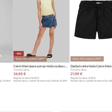
-18%
Extra -5% s kodom: OFF*
Extra -5% s kodom: OFF*
Calvin Klein Jeans suknja-hlače za djecu traper
Dječje kratke hlače Calvin Klein
Trenutna cijena:
Trenutna cijena:
34,99 €
21,99 €
Regularna cijena:
64,90 €
Regularna cijena:
47,99 €
ja:
35,99 €
Najniža cijena u zadnjih 30 dana prije sniženja:
42,99 €
Najniža cijena u zadnjih 30 dana prije sniž