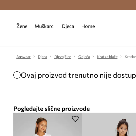
Premium Fashion Benefits >
Besplatna d
Žene
Muškarci
Djeca
Home
Answear
Djeca
Djevojčice
Odjeća
Kratke hlače
Kratke 
Ovaj proizvod trenutno nije dostu
Pogledajte slične proizvode