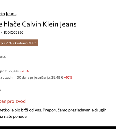
ein Jeans
 hlače Calvin Klein Jeans
ruk, IG0IG02892
xtra -5% s kodom: OFF*
ena:
€
jena:
56,99 €
-70%
a u zadnjih 30 dana prije sniženja:
28,49 €
 -40%
a
an proizvod
netko je bio brži od Vas. Preporučamo pregledavanje drugih
iz naše ponude.