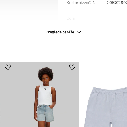
Kod proizvođača
IG0IG02892
Boja
Pregledajte više
Modna marka
Ca
Proizvođač
ID Proizvoda