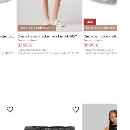
-22%
Extra -5% s kodom: OFF*
Extra -5% s kodom: OFF*
Donsje sportske kratke hlače za djecu od pamuka Plom Shorts
Dječje traper kratke hlače Levi's DAISY DENIM A LINE SHORT
Dječje pamučne kratke hlače
Trenutna cijena:
Trenutna cijena:
33,99 €
26,99 €
Regularna cijena:
49,90 €
Regularna cijena:
40,90 €
enja:
48,99 €
Najniža cijena u zadnjih 30 dana prije sniženja:
35,99 €
Najniža cijena u zadnjih 30 dana prije sn