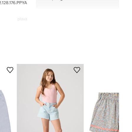
.128.176.PPYA
plava
lvin Klein Jeans