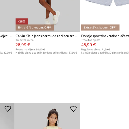
-28%
Extra -5% s kodom: OFF*
Extra -5% s kodom: OFF*
Calvin Klein Jeans suknja-hlače za djecu traper
Calvin Klein Jeans bermude za djecu traper
Trenutna cijena:
Trenutna cijena:
26,99 €
46,99 €
Regularna cijena:
59,90 €
Regularna cijena:
71,99 €
ja:
42,99 €
Najniža cijena u zadnjih 30 dana prije sniženja:
37,99 €
Najniža cijena u zadnjih 30 dana prije sniž