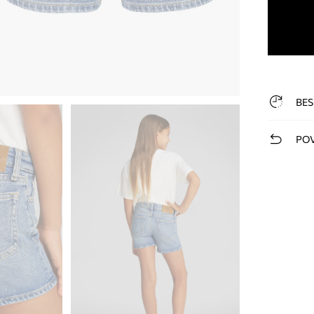
BES
POV