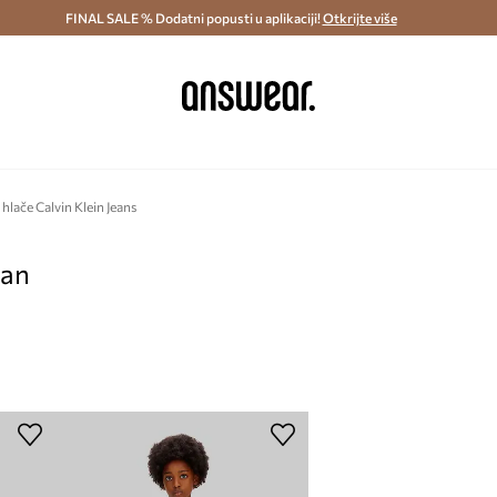
ostava i povrat (od 70€) >
FINAL SALE % Dodatni popusti u aplikaciji!
Dostava u roku 48 sati >
Otkrijte više
Štedite s 
hlače Calvin Klein Jeans
pan