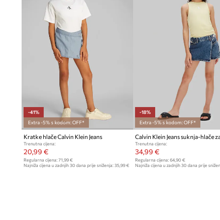
-41%
-18%
Extra -5% s kodom: OFF*
Extra -5% s kodom: OFF*
Kratke hlače Calvin Klein Jeans
Trenutna cijena:
Trenutna cijena:
20,99 €
34,99 €
Regularna cijena:
71,99 €
Regularna cijena:
64,90 €
Najniža cijena u zadnjih 30 dana prije sniženja:
35,99 €
Najniža cijena u zadnjih 30 dana prije snižen