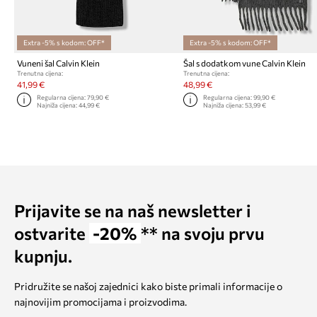
Extra -5% s kodom: OFF*
Extra -5% s kodom: OFF*
Vuneni šal Calvin Klein
Šal s dodatkom vune Calvin Klein
Trenutna cijena:
Trenutna cijena:
41,99 €
48,99 €
Regularna cijena:
79,90 €
Regularna cijena:
99,90 €
Najniža cijena:
44,99 €
Najniža cijena:
53,99 €
Prijavite se na naš newsletter i
ostvarite
-20%
** na svoju prvu
kupnju.
Pridružite se našoj zajednici kako biste primali informacije o
najnovijim promocijama i proizvodima.