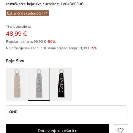
za muškarce, boja: siva, s uzorkom, LV04D8030G
Extra -5% s kodom: OFF*
Trenutna cijena:
48,99 €
Regularna cijena:
99,90 €
-50%
Najniža cijena u zadnjih 30 dana prije sniženja:
51,99 €
 -5%
Boja:
siva
ONE
Dodavanje u košaricu