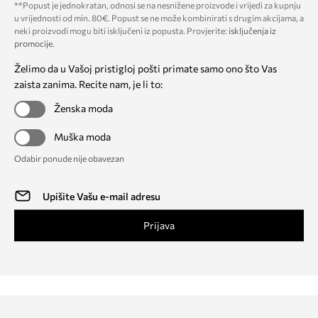
**Popust je jednokratan, odnosi se na nesnižene proizvode i vrijedi za kupnju
u vrijednosti od min. 80€. Popust se ne može kombinirati s drugim akcijama, a
neki proizvodi mogu biti isključeni iz popusta. Provjerite:
isključenja iz
promocije
.
Želimo da u Vašoj pristigloj pošti primate samo ono što Vas
zaista zanima. Recite nam, je li to:
Ženska moda
Muška moda
Odabir ponude nije obavezan
Prijava