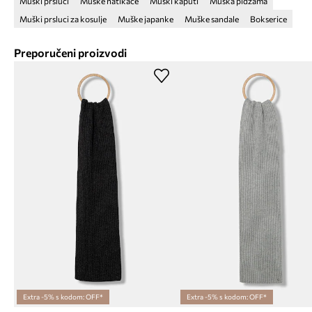
Muški prsluci
Muške natikače
Muški kaputi
Muška pidžama
Muški prsluci za kosulje
Muške japanke
Muške sandale
Bokserice
Preporučeni proizvodi
Extra -5% s kodom: OFF*
Extra -5% s kodom: OFF*