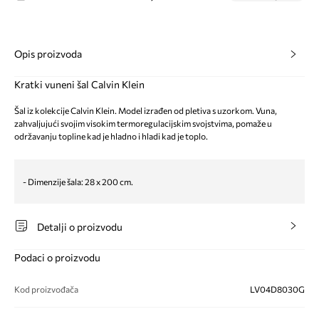
Opis proizvoda
Kratki vuneni šal Calvin Klein
Šal iz kolekcije Calvin Klein. Model izrađen od pletiva s uzorkom. Vuna,
zahvaljujući svojim visokim termoregulacijskim svojstvima, pomaže u
održavanju topline kad je hladno i hladi kad je toplo.
- Dimenzije šala: 28 x 200 cm.
Detalji o proizvodu
Podaci o proizvodu
Kod proizvođača
LV04D8030G