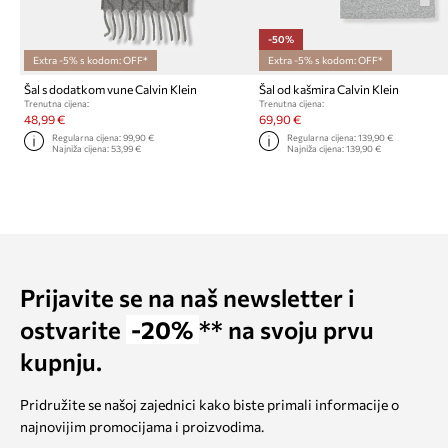
-50%
Extra -5% s kodom: OFF*
Extra -5% s kodom: OFF*
Šal s dodatkom vune Calvin Klein
Šal od kašmira Calvin Klein
Trenutna cijena:
Trenutna cijena:
48,99 €
69,90 €
Regularna cijena:
99,90 €
Regularna cijena:
139,90 €
Najniža cijena:
53,99 €
Najniža cijena:
139,90 €
Prijavite se na naš newsletter i
ostvarite
-20%
** na svoju prvu
kupnju.
Pridružite se našoj zajednici kako biste primali informacije o
najnovijim promocijama i proizvodima.