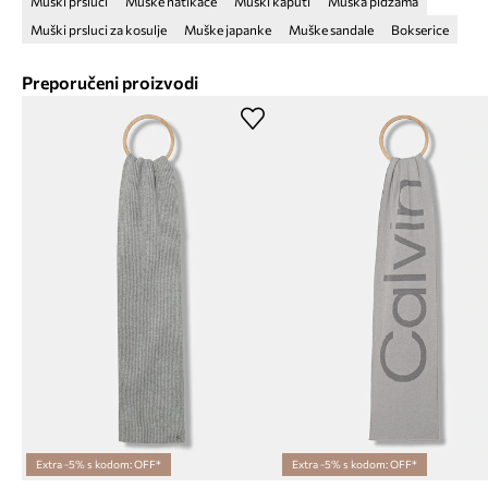
Muški prsluci
Muške natikače
Muški kaputi
Muška pidžama
Muški prsluci za kosulje
Muške japanke
Muške sandale
Bokserice
Preporučeni proizvodi
Extra -5% s kodom: OFF*
Extra -5% s kodom: OFF*