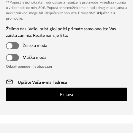
**Popust je jednokratan, odnosi se na nesnižene proizvode i vrijedi za kupnju
u vrijednosti od min. 80€. Popust se ne može kombinirati s drugim akcijama, a
neki proizvodi mogu biti isključeni iz popusta. Provjerite:
isključenja iz
promocije
.
Želimo da u Vašoj pristigloj pošti primate samo ono što Vas
zaista zanima. Recite nam, je li to:
Ženska moda
Muška moda
Odabir ponude nije obavezan
Prijava