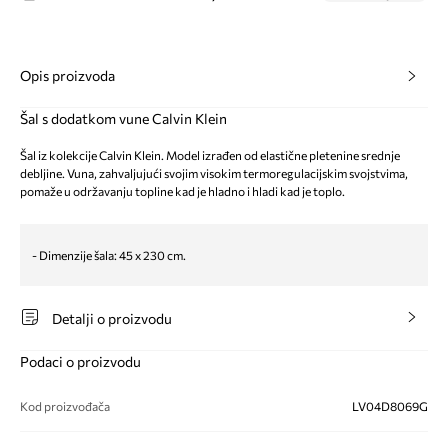
Opis proizvoda
Šal s dodatkom vune Calvin Klein
Šal iz kolekcije Calvin Klein. Model izrađen od elastične pletenine srednje
debljine. Vuna, zahvaljujući svojim visokim termoregulacijskim svojstvima,
pomaže u održavanju topline kad je hladno i hladi kad je toplo.
- Dimenzije šala: 45 x 230 cm.
Detalji o proizvodu
Podaci o proizvodu
Kod proizvođača
LV04D8069G