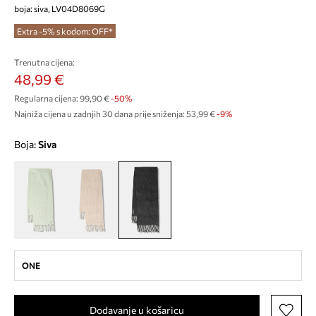
boja: siva, LV04D8069G
Extra -5% s kodom: OFF*
Trenutna cijena:
48,99 €
Regularna cijena:
99,90 €
-50%
Najniža cijena u zadnjih 30 dana prije sniženja:
53,99 €
 -9%
Boja:
siva
ONE
Dodavanje u košaricu