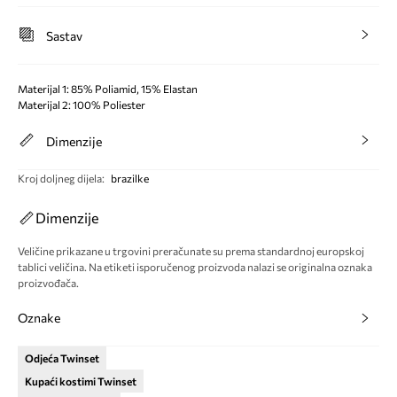
Sastav
Materijal 1: 85% Poliamid, 15% Elastan
Materijal 2: 100% Poliester
Dimenzije
Kroj doljneg dijela
:
brazilke
Dimenzije
Veličine prikazane u trgovini preračunate su prema standardnoj europskoj
tablici veličina. Na etiketi isporučenog proizvoda nalazi se originalna oznaka
proizvođača.
Oznake
Odjeća Twinset
Kupaći kostimi Twinset