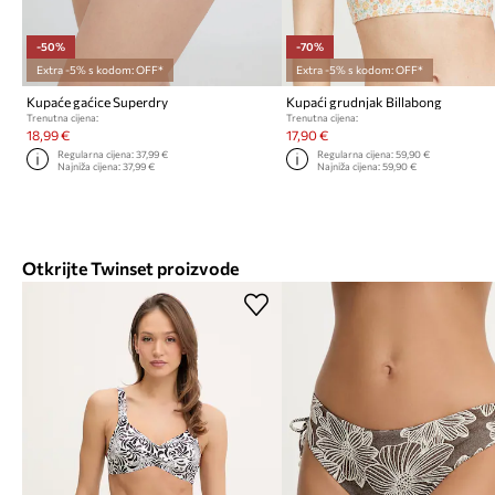
-50%
-70%
Extra -5% s kodom: OFF*
Extra -5% s kodom: OFF*
Kupaće gaćice Superdry
Kupaći grudnjak Billabong
Trenutna cijena:
Trenutna cijena:
18,99 €
17,90 €
Regularna cijena:
37,99 €
Regularna cijena:
59,90 €
Najniža cijena:
37,99 €
Najniža cijena:
59,90 €
Otkrijte Twinset proizvode