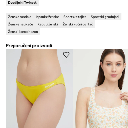
Dvodijelni Twinset
Ženske sandale
Japanke ženske
Sportske tajice
Sportski grudnjaci
Ženske natikače
Kaputi ženski
Ženski kućni ogrtač
Ženski kombinezon
Preporučeni proizvodi