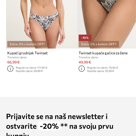
-10%
Extra -5% s kodom: OFF*
Extra -5% s kodom: OFF*
Kupaći grudnjak Twinset
Twinset kupaće gaćice za žene
Trenutna cijena:
Trenutna cijena:
66,99 €
49,99 €
Regularna cijena:
111,90 €
Regularna cijena:
76,90 €
Najniža cijena:
69,99 €
Najniža cijena:
55,99 €
Prijavite se na naš newsletter i
ostvarite
-20%
** na svoju prvu
kupnju.