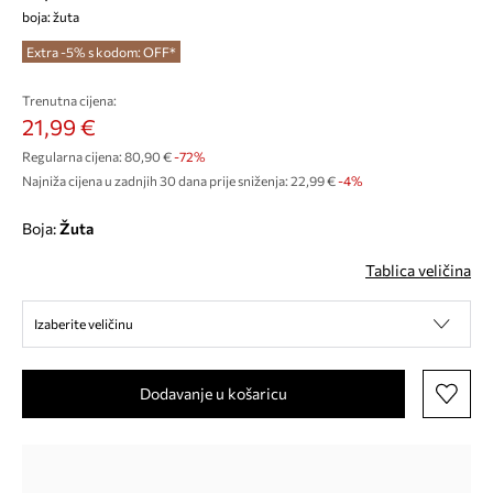
boja: žuta
Extra -5% s kodom: OFF*
Trenutna cijena:
21,99 €
Regularna cijena:
80,90 €
-72%
Najniža cijena u zadnjih 30 dana prije sniženja:
22,99 €
 -4%
Boja:
žuta
Tablica veličina
Izaberite veličinu
Dodavanje u košaricu