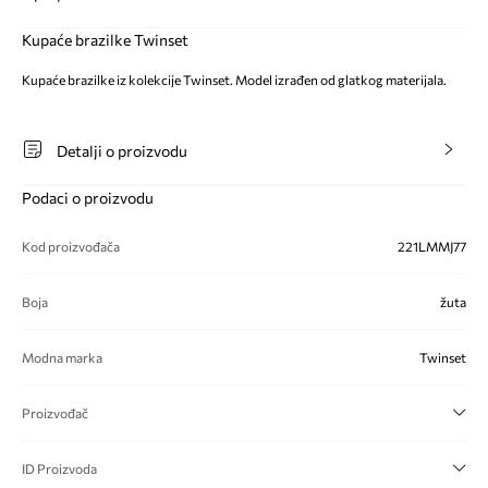
Kupaće brazilke Twinset
Kupaće brazilke iz kolekcije Twinset. Model izrađen od glatkog materijala.
Detalji o proizvodu
Podaci o proizvodu
Kod proizvođača
221LMMJ77
Boja
žuta
Modna marka
Twinset
Proizvođač
ID Proizvoda