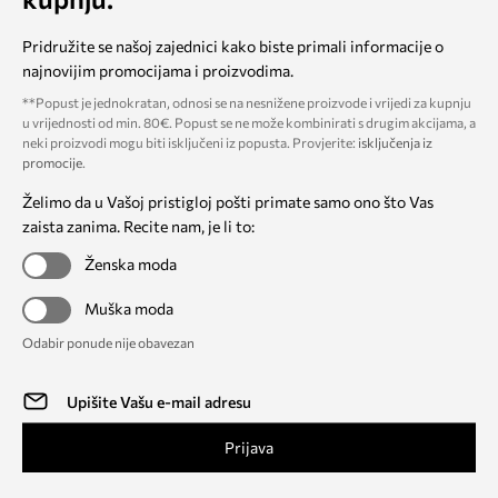
Pridružite se našoj zajednici kako biste primali informacije o
najnovijim promocijama i proizvodima.
**Popust je jednokratan, odnosi se na nesnižene proizvode i vrijedi za kupnju
u vrijednosti od min. 80€. Popust se ne može kombinirati s drugim akcijama, a
neki proizvodi mogu biti isključeni iz popusta. Provjerite:
isključenja iz
promocije
.
Želimo da u Vašoj pristigloj pošti primate samo ono što Vas
zaista zanima. Recite nam, je li to:
Ženska moda
Muška moda
Odabir ponude nije obavezan
Prijava