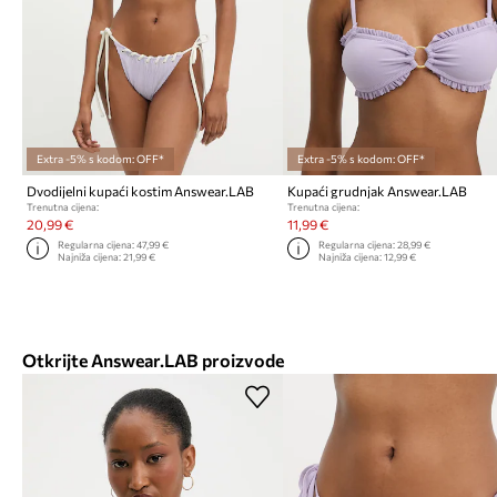
Extra -5% s kodom: OFF*
Extra -5% s kodom: OFF*
Dvodijelni kupaći kostim Answear.LAB
Kupaći grudnjak Answear.LAB
Trenutna cijena:
Trenutna cijena:
20,99 €
11,99 €
Regularna cijena:
47,99 €
Regularna cijena:
28,99 €
Najniža cijena:
21,99 €
Najniža cijena:
12,99 €
Otkrijte Answear.LAB proizvode