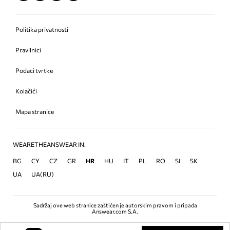
Politika privatnosti
Pravilnici
Podaci tvrtke
Kolačići
Mapa stranice
WEARETHEANSWEAR IN:
BG
CY
CZ
GR
HR
HU
IT
PL
RO
SI
SK
UA
UA(RU)
Sadržaj ove web stranice zaštićen je autorskim pravom i pripada
Answear.com S.A.