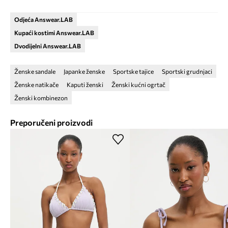
Odjeća Answear.LAB
Kupaći kostimi Answear.LAB
Dvodijelni Answear.LAB
Ženske sandale
Japanke ženske
Sportske tajice
Sportski grudnjaci
Ženske natikače
Kaputi ženski
Ženski kućni ogrtač
Ženski kombinezon
Preporučeni proizvodi