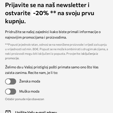
Prijavite se na naš newsletter i
ostvarite
-20%
** na svoju prvu
kupnju.
Pridružite se našoj zajednici kako biste primali informacije o
najnovijim promocijama i proizvodima.
**Popust je jednokratan, odnosi se na nesnižene proizvode i vrijedi za kupnju
u vrijednosti od min. 80€. Popust se ne može kombinirati s drugim akcijama, a
neki proizvodi mogu biti isključeni iz popusta. Provjerite:
isključenja iz
promocije
.
Želimo da u Vašoj pristigloj pošti primate samo ono što Vas
zaista zanima. Recite nam, je li to:
Ženska moda
Muška moda
Odabir ponude nije obavezan