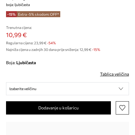
boja: ljubičasta
-15%
Extra -5% s kodom: OFF*
Trenutna cijena:
10,99 €
Regularna cijena:
23,99 €
-54%
Najniža cijena u zadnjih 30 dana prije sniženja:
12,99 €
 -15%
Boja:
ljubičasta
Tablica veličina
Izaberite veličinu
Dodavanje u košaricu