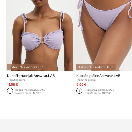
Extra -5% s kodom: OFF*
Extra -5% s kodom: OFF*
Kupaći grudnjak Answear.LAB
Kupaće gaćice Answear.LAB
Trenutna cijena:
Trenutna cijena:
11,99 €
9,99 €
Regularna cijena:
28,99 €
Regularna cijena:
23,99 €
Najniža cijena:
12,99 €
Najniža cijena:
10,99 €