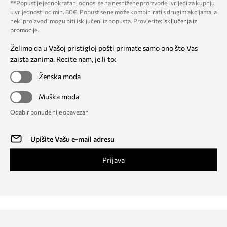
**Popust je jednokratan, odnosi se na nesnižene proizvode i vrijedi za kupnju
u vrijednosti od min. 80€. Popust se ne može kombinirati s drugim akcijama, a
neki proizvodi mogu biti isključeni iz popusta. Provjerite:
isključenja iz
promocije
.
Želimo da u Vašoj pristigloj pošti primate samo ono što Vas
zaista zanima. Recite nam, je li to:
Ženska moda
Muška moda
Odabir ponude nije obavezan
Prijava