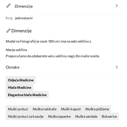
Dimenzije
Kroj
:
jednostavni
Dimenzije
Model na fotografiji je visok 189 cm i ima na sebi veličinu L
Manja veličina
Preporučamo da odaberete veću veličinu nego što inače nosite.
Oznake
Odjeća Medicine
Hlače Medicine
Elegantne hlače Medicine
Muški prsluci
Muške natikače
Muški kaputi
Muška pidžama
Muški prsluci za kosulje
Muške japanke
Muške sandale
Bokserice