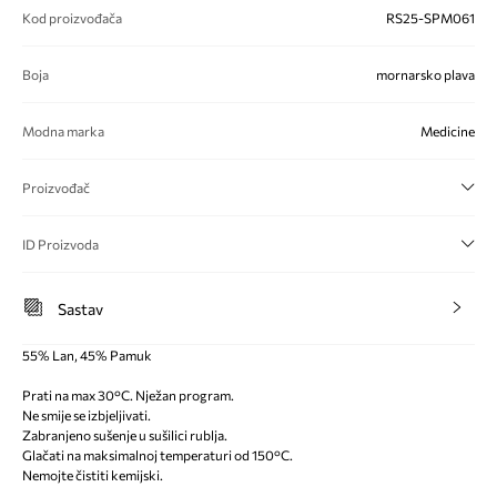
Kod proizvođača
RS25-SPM061
Boja
mornarsko plava
Modna marka
Medicine
Proizvođač
ID Proizvoda
Sastav
55% Lan, 45% Pamuk
Prati na max 30°C. Nježan program.
Ne smije se izbjeljivati.
Zabranjeno sušenje u sušilici rublja.
Glačati na maksimalnoj temperaturi od 150°C.
Nemojte čistiti kemijski.