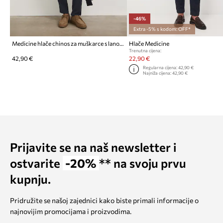
-46%
Extra -5% s kodom: OFF*
Medicine hlače chinos za muškarce s lanom
Hlače Medicine
Trenutna cijena:
42,90 €
22,90 €
Regularna cijena:
42,90 €
Najniža cijena:
42,90 €
Prijavite se na naš newsletter i
ostvarite
-20%
** na svoju prvu
kupnju.
Pridružite se našoj zajednici kako biste primali informacije o
najnovijim promocijama i proizvodima.