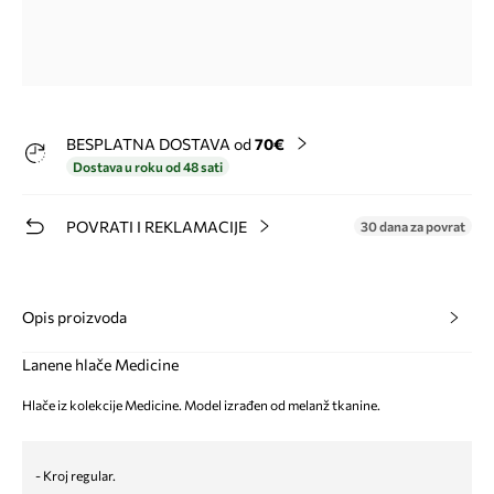
BESPLATNA DOSTAVA od
70€
Dostava u roku od 48 sati
POVRATI I REKLAMACIJE
30 dana za povrat
Opis proizvoda
Lanene hlače Medicine
Hlače iz kolekcije Medicine. Model izrađen od melanž tkanine.
- Kroj regular.