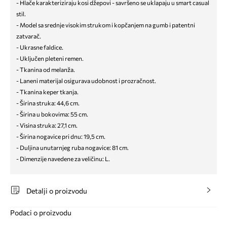
- Hlače karakteriziraju kosi džepovi - savršeno se uklapaju u smart casual
stil.
- Model sa srednje visokim strukom i kopčanjem na gumb i patentni
zatvarač.
- Ukrasne faldice.
- Uključen pleteni remen.
- Tkanina od melanža.
- Laneni materijal osigurava udobnost i prozračnost.
- Tkanina keper tkanja.
- Širina struka: 44,6 cm.
- Širina u bokovima: 55 cm.
- Visina struka: 27,1 cm.
- Širina nogavice pri dnu: 19,5 cm.
- Duljina unutarnjeg ruba nogavice: 81 cm.
- Dimenzije navedene za veličinu: L.
Detalji o proizvodu
Podaci o proizvodu