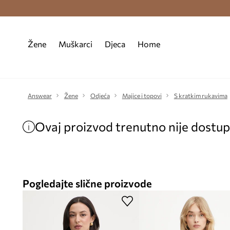
Premium Fashion Benefits >
Besplatna d
Žene
Muškarci
Djeca
Home
Answear
Žene
Odjeća
Majice i topovi
S kratkim rukavima
Ovaj proizvod trenutno nije dostu
Pogledajte slične proizvode