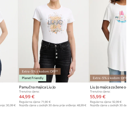
Extra -5% s kodom: OFF*
Planet Friendly
Extra -5% s kodom: OFF*
Pamučna majica Liu Jo
Liu Jo majica za žene od viskoz
Trenutna cijena:
Trenutna cijena:
44,99 €
55,99 €
Regularna cijena:
71,90 €
Regularna cijena:
92,99 €
enja:
30,99 €
Najniža cijena u zadnjih 30 dana prije sniženja:
48,99 €
Najniža cijena u zadnjih 30 dana prije sn