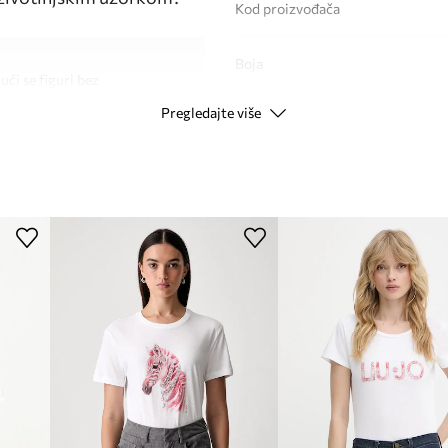
Kod proizvođača
Boja
ći se figuri bez
Pregledajte više
Modna marka
st nošenja tijekom
Proizvođač
ri, povećavajući
ID Proizvoda
opuštene kombinacije
 naglašavajući njezin
 ovaj model u svakoj