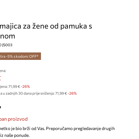
 majica za žene od pamuka s
anom
70 JS003
tra -5% s kodom: OFF*
ena:
€
jena:
71,99 €
-26%
a u zadnjih 30 dana prije sniženja:
71,99 €
 -26%
a
an proizvod
netko je bio brži od Vas. Preporučamo pregledavanje drugih
iz naše ponude.