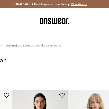
ostava i povrat (od 70€) >
FINAL SALE % Dodatni popusti u aplikaciji!
Dostava u roku 48 sati >
Otkrijte više
Štedite s 
Liu Jo majica za žene od pamuka s elastanom
pan