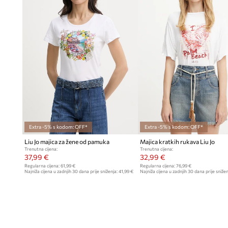
Extra -5% s kodom: OFF*
Extra -5% s kodom: OFF*
Liu Jo majica za žene od pamuka
Majica kratkih rukava Liu Jo
Trenutna cijena:
Trenutna cijena:
37,99 €
32,99 €
Regularna cijena:
61,99 €
Regularna cijena:
76,99 €
Najniža cijena u zadnjih 30 dana prije sniženja:
41,99 €
Najniža cijena u zadnjih 30 dana prije snižen