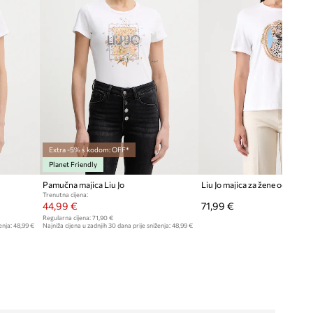
Extra -5% s kodom: OFF*
Planet Friendly
Pamučna majica Liu Jo
Liu Jo majica za žene od pamu
Trenutna cijena:
44,99 €
71,99 €
Regularna cijena:
71,90 €
enja:
48,99 €
Najniža cijena u zadnjih 30 dana prije sniženja:
48,99 €