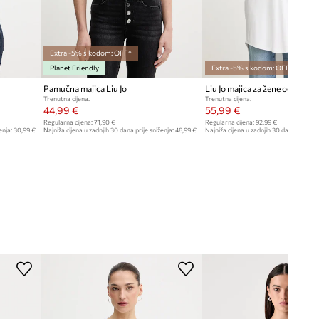
Tablica veličina
Extra -5% s kodom: OFF*
Planet Friendly
Extra -5% s kodom: OFF*
Pamučna majica Liu Jo
Liu Jo majica za žene od viskoz
Trenutna cijena:
Trenutna cijena:
44,99 €
55,99 €
Regularna cijena:
71,90 €
Regularna cijena:
92,99 €
enja:
30,99 €
Najniža cijena u zadnjih 30 dana prije sniženja:
48,99 €
Najniža cijena u zadnjih 30 dana prije sn