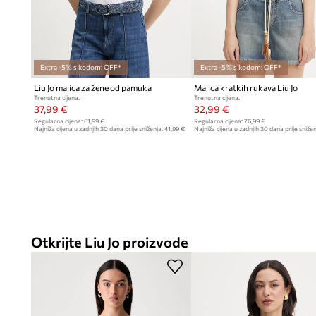
Extra -5% s kodom: OFF*
Extra -5% s kodom: OFF*
Liu Jo majica za žene od pamuka
Majica kratkih rukava Liu Jo
Trenutna cijena:
Trenutna cijena:
37,99 €
32,99 €
Regularna cijena:
61,99 €
Regularna cijena:
76,99 €
Najniža cijena u zadnjih 30 dana prije sniženja:
41,99 €
Najniža cijena u zadnjih 30 dana prije snižen
Otkrijte Liu Jo proizvode