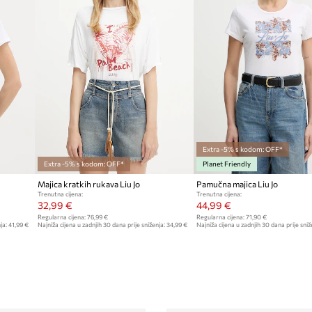
Extra -5% s kodom: OFF*
Extra -5% s kodom: OFF*
Planet Friendly
Majica kratkih rukava Liu Jo
Pamučna majica Liu Jo
Trenutna cijena:
Trenutna cijena:
32,99 €
44,99 €
Regularna cijena:
76,99 €
Regularna cijena:
71,90 €
ja:
41,99 €
Najniža cijena u zadnjih 30 dana prije sniženja:
34,99 €
Najniža cijena u zadnjih 30 dana prije sniž