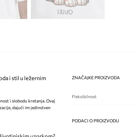
da i stil u ležernim
ZNAČAJKE PROIZVODA
Fleksibilnost
nost i slobodu kretanja. Ovaj
acije, dajući im jedinstven
PODACI O PROIZVODU
 životinjskim uzorkom?