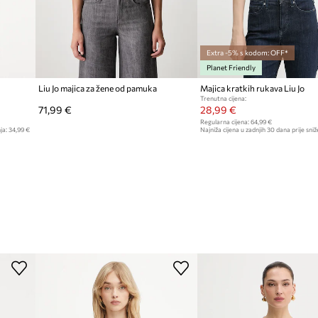
Extra -5% s kodom: OFF*
Planet Friendly
Liu Jo majica za žene od pamuka
Majica kratkih rukava Liu Jo
Trenutna cijena:
71,99 €
28,99 €
Regularna cijena:
64,99 €
ja:
34,99 €
Najniža cijena u zadnjih 30 dana prije sniž