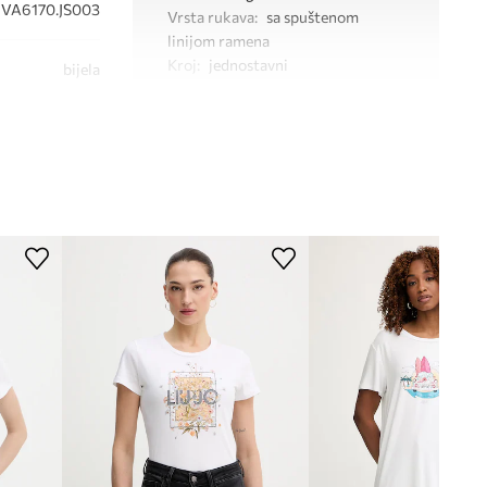
VA6170.JS003
Vrsta rukava
:
sa spuštenom
linijom ramena
Kroj
:
jednostavni
bijela
Liu Jo
DIMENZIJE
Dane mjere za veličinu
:
S
Širina ispod pazuha
:
52 cm
Model na fotografiji je visok 175
cm i ima na sebi veličinu S
Standardna veličina
Preporučamo da odaberete veličinu koju
inače nosite.
Veličine prikazane u trgovini preračunate
su prema standardnoj europskoj tablici
veličina. Na etiketi isporučenog
proizvoda nalazi se originalna oznaka
proizvođača.