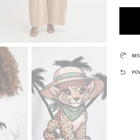
BES
POV