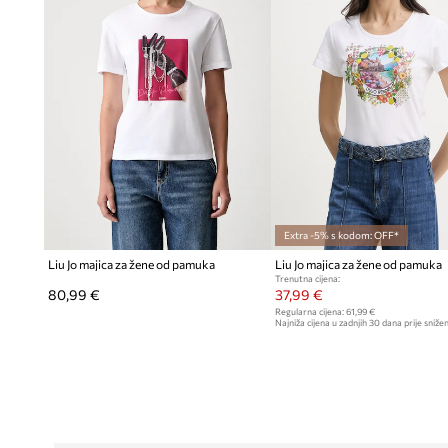
Extra -5% s kodom: OFF*
Liu Jo majica za žene od pamuka
Liu Jo majica za žene od pamuka
Trenutna cijena:
80,99 €
37,99 €
Regularna cijena:
61,99 €
Najniža cijena u zadnjih 30 dana prije snižen