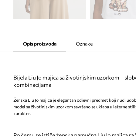
Opis proizvoda
Oznake
Bijela Liu Jo majica sa životinjskim uzorkom – slobo
kombinacijama
Ženska Liu Jo majica je elegantan odjevni predmet koji nudi udob
model sa životinjskim uzorkom savršeno se uklapa u ležerne stiliz
karakter.
Po čemu se ističe ženska pamučna Liu Jo majica sa