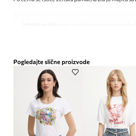
Jednostavan kroj
omogućuje slobodu kretanja, prilagođavaju
osjećaja sputanosti
Izrađena od
mekog pamuka
osigurava prozračnost i udobno
cijelog dana
Pogledajte slične proizvode
Elastičan materijal
omogućuje slobodno prilagođavanje figu
udobnost korištenja
Ležeran stil
čini majicu savršenom bazom za svakodnevne, 
Spuštena linija ramena
daje majici moderan, opušten izgled,
ležeran karakter
Životinjski uzorak
u obliku printa daje originalnost i ističe
stilizaciji