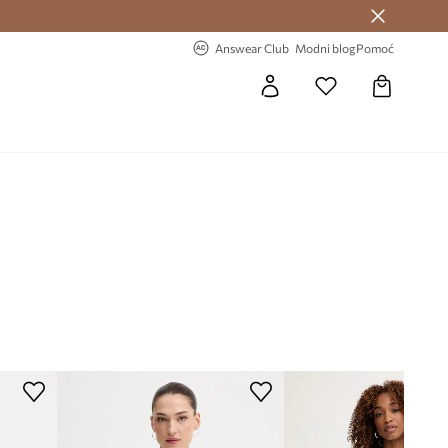
Answear Club >
-20% na prvu narudžbu >
Answear Club
Modni blog
Pomoć