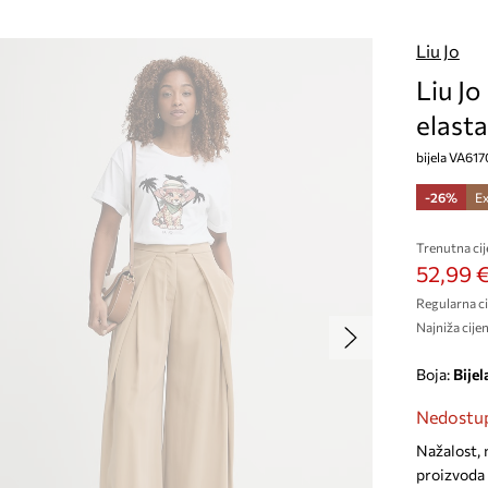
Liu Jo
Liu Jo
elast
bijela VA61
-26%
Ex
Trenutna cij
52,99 
Regularna ci
Najniža cijen
Boja:
bijel
Nedostup
Nažalost, 
proizvoda 