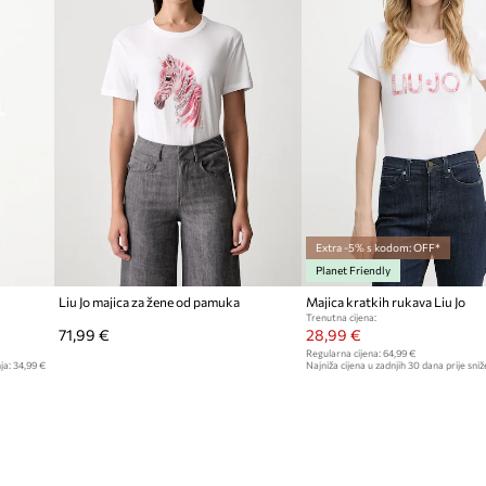
Extra -5% s kodom: OFF*
Planet Friendly
Liu Jo majica za žene od pamuka
Majica kratkih rukava Liu Jo
Trenutna cijena:
71,99 €
28,99 €
Regularna cijena:
64,99 €
ja:
34,99 €
Najniža cijena u zadnjih 30 dana prije sniž