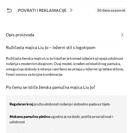
POVRATI I REKLAMACIJE
30 dana za povrat
Opis proizvoda
Ružičasta majica Liu Jo – ležerni stil s logotipom
Ružičasta ženska majica Liu Jo klasičan je komad odjeće koji spaja udobnost
nošenja s modernim dizajnom. Ovaj model, izrađen od elastičnog pamuka,
omogućuje slobodu kretanja i savršeno se uklapa u ležerne i gradske stilove,
čineći osnovu za brojne kombinacije.
Po čemu se ističe ženska pamučna majica Liu Jo?
Regularan kroj
pruža udobnost nošenja i slobodno pada uz tijelo
Mekano pamučno pletivo
ugodno je na dodir, potiče prozračnost i
udobnost