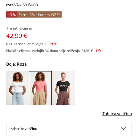
roza VA6169.JS003
-17%
Extra -5% s kodom: OFF*
Trenutna cijena:
42,99 €
Regularna cijena:
59,90 €
-28%
Najniža cijena u zadnjih 30 dana prije sniženja:
51,99 €
 -17%
Boja:
roza
Tablica veličina
Izaberite veličinu