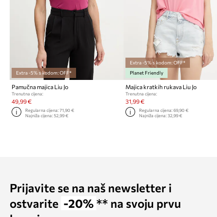
Extra -5% s kodom: OFF*
Extra -5% s kodom: OFF*
Planet Friendly
Pamučna majica Liu Jo
Majica kratkih rukava Liu Jo
Trenutna cijena:
Trenutna cijena:
49,99 €
31,99 €
Regularna cijena:
71,90 €
Regularna cijena:
69,90 €
Najniža cijena:
52,99 €
Najniža cijena:
32,99 €
Prijavite se na naš newsletter i
ostvarite
-20%
** na svoju prvu