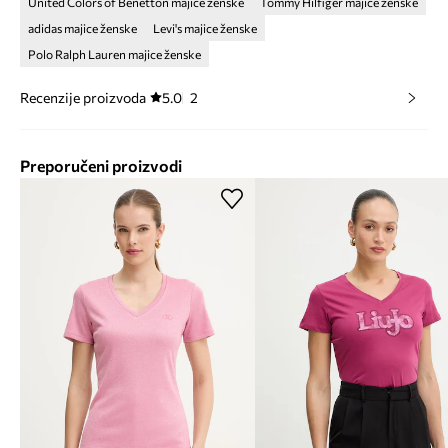
United Colors of Benetton majice ženske
Tommy Hilfiger majice ženske
adidas majice ženske
Levi's majice ženske
Polo Ralph Lauren majice ženske
Recenzije proizvoda
5.0
2
Preporučeni proizvodi