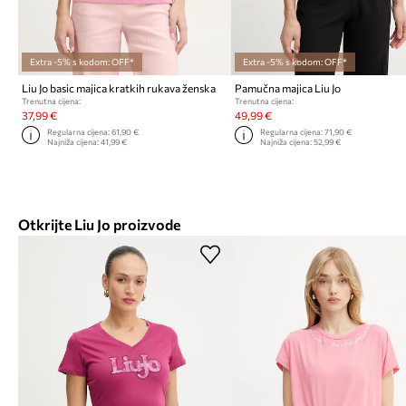
Extra -5% s kodom: OFF*
Extra -5% s kodom: OFF*
Liu Jo basic majica kratkih rukava ženska
Pamučna majica Liu Jo
Trenutna cijena:
Trenutna cijena:
37,99 €
49,99 €
Regularna cijena:
61,90 €
Regularna cijena:
71,90 €
Najniža cijena:
41,99 €
Najniža cijena:
52,99 €
Otkrijte Liu Jo proizvode