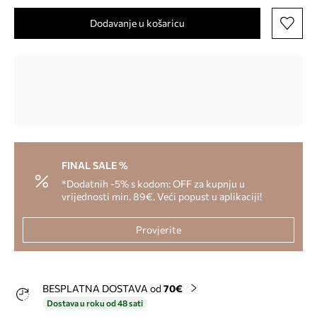
Dodavanje u košaricu
FINAL SALE %
*Dodatnih -5% s kodom: OFF za kupnju u
vrijednosti min. 89€. Veći popust u aplikaciji!
Provjerite
BESPLATNA DOSTAVA od
70€
Dostava u roku od 48 sati