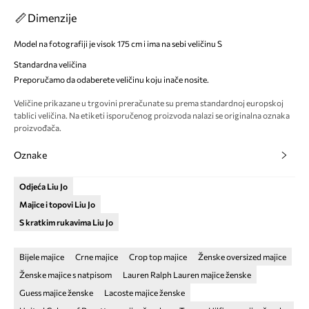
Dimenzije
Model na fotografiji je visok 175 cm i ima na sebi veličinu S
Standardna veličina
Preporučamo da odaberete veličinu koju inače nosite.
Veličine prikazane u trgovini preračunate su prema standardnoj europskoj
tablici veličina. Na etiketi isporučenog proizvoda nalazi se originalna oznaka
proizvođača.
Oznake
Odjeća Liu Jo
Majice i topovi Liu Jo
S kratkim rukavima Liu Jo
Bijele majice
Crne majice
Crop top majice
Ženske oversized majice
Ženske majice s natpisom
Lauren Ralph Lauren majice ženske
Guess majice ženske
Lacoste majice ženske