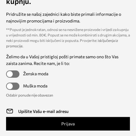
kupnju.
Pridružite se našoj zajednici kako biste primali informacije o
najnovijim promocijama i proizvodima.
**Popust je jednokratan, odnosi se na nesnižene proizvode i vrijedi za kupnju
u vrijednosti od min. 80€. Popust se ne može kombinirati s drugim akcijama, a
neki proizvodi mogu biti isključeni iz popusta. Provjerite:
isključenja iz
promocije
.
Želimo da u Vašoj pristigloj pošti primate samo ono što Vas
zaista zanima. Recite nam, je li to:
Ženska moda
Muška moda
Odabir ponude nije obavezan
Prijava