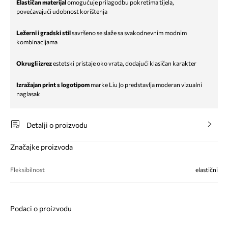
Elastičan materijal
omogućuje prilagodbu pokretima tijela,
povećavajući udobnost korištenja
Ležerni i gradski stil
savršeno se slaže sa svakodnevnim modnim
kombinacijama
Okrugli izrez
estetski pristaje oko vrata, dodajući klasičan karakter
Izražajan print s logotipom
marke Liu Jo predstavlja moderan vizualni
naglasak
Detalji o proizvodu
Značajke proizvoda
Fleksibilnost
elastični
Podaci o proizvodu