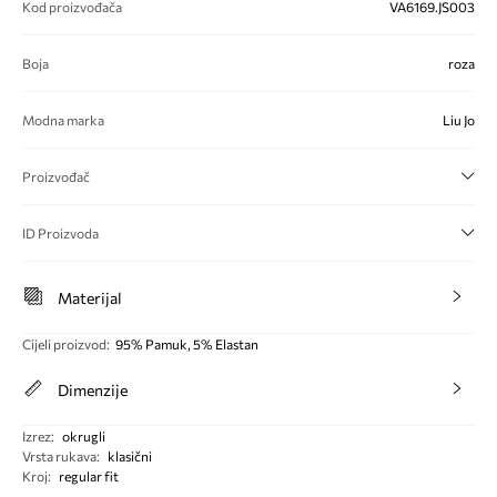
Kod proizvođača
VA6169.JS003
Boja
roza
Modna marka
Liu Jo
Proizvođač
ID Proizvoda
Materijal
Cijeli proizvod
:
95% Pamuk, 5% Elastan
Dimenzije
Izrez
:
okrugli
Vrsta rukava
:
klasični
Kroj
:
regular fit