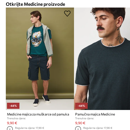
Otkrijte Medicine proizvode
-44%
-44%
Medicine majica za muškarce od pamuka
Pamučna majica Medicine
Trenutna cijena:
Trenutna cijena:
9,90 €
9,90 €
Regularna cijena:
17,90 €
Regularna cijena:
17,90 €