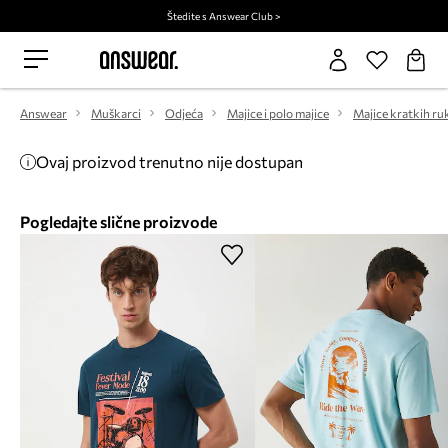
Štedite s Answear Club >
Answear
Muškarci
Odjeća
Majice i polo majice
Majice kratkih ru
Ovaj proizvod trenutno nije dostupan
Pogledajte slične proizvode