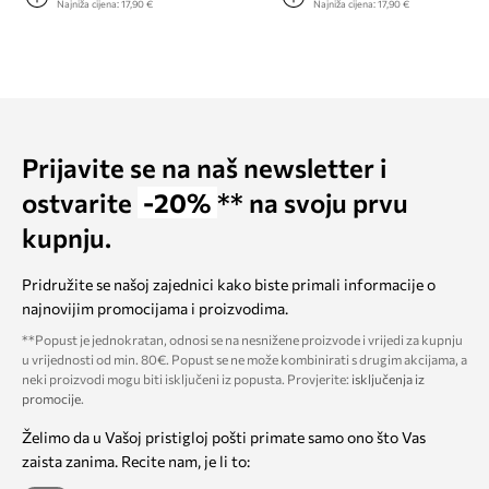
Najniža cijena:
17,90 €
Najniža cijena:
17,90 €
Prijavite se na naš newsletter i
ostvarite
-20%
** na svoju prvu
kupnju.
Pridružite se našoj zajednici kako biste primali informacije o
najnovijim promocijama i proizvodima.
**Popust je jednokratan, odnosi se na nesnižene proizvode i vrijedi za kupnju
u vrijednosti od min. 80€. Popust se ne može kombinirati s drugim akcijama, a
neki proizvodi mogu biti isključeni iz popusta. Provjerite:
isključenja iz
promocije
.
Želimo da u Vašoj pristigloj pošti primate samo ono što Vas
zaista zanima. Recite nam, je li to: