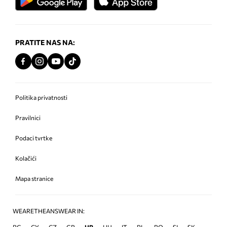
PRATITE NAS NA:
Politika privatnosti
Pravilnici
Podaci tvrtke
Kolačići
Mapa stranice
WEARETHEANSWEAR IN:
BG
CY
CZ
GR
HR
HU
IT
PL
RO
SI
SK