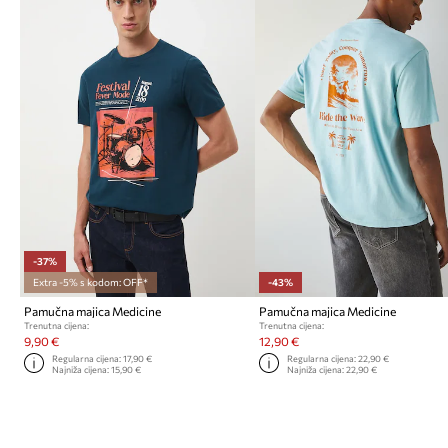
-37%
Extra -5% s kodom: OFF*
-43%
Pamučna majica Medicine
Pamučna majica Medicine
Trenutna cijena:
Trenutna cijena:
9,90 €
12,90 €
Regularna cijena:
17,90 €
Regularna cijena:
22,90 €
Najniža cijena:
15,90 €
Najniža cijena:
22,90 €