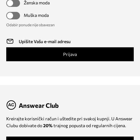
Ženska moda
Muška moda
Odabir ponude nije obavezan
Prijava
Answear Club
Kreirajte korisnički račun i uštedite pri svakoj kupnji. U Answear
Clubu dobivate do
20%
trajnog popusta od regularnih cijena.