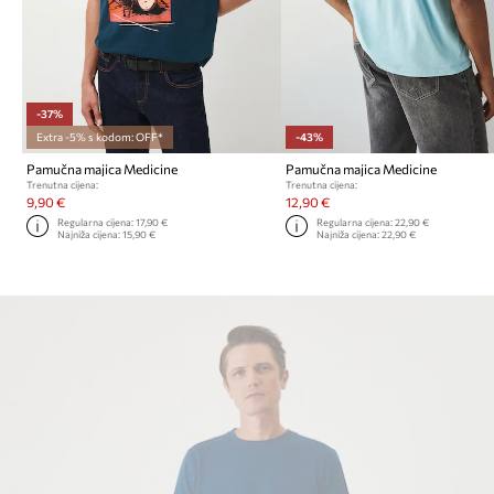
-37%
Extra -5% s kodom: OFF*
-43%
Pamučna majica Medicine
Pamučna majica Medicine
Trenutna cijena:
Trenutna cijena:
9,90 €
12,90 €
Regularna cijena:
17,90 €
Regularna cijena:
22,90 €
Najniža cijena:
15,90 €
Najniža cijena:
22,90 €