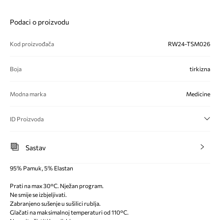
Podaci o proizvodu
Kod proizvođača
RW24-TSM026
Boja
tirkizna
Modna marka
Medicine
ID Proizvoda
Sastav
95% Pamuk, 5% Elastan
Prati na max 30°C. Nježan program.
Ne smije se izbjeljivati.
Zabranjeno sušenje u sušilici rublja.
Glačati na maksimalnoj temperaturi od 110°C.