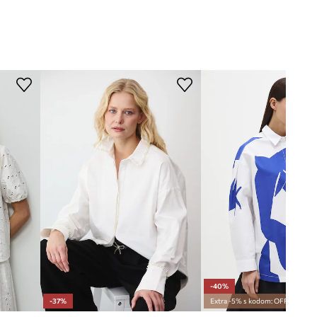
-40%
-37%
Extra -5% s kodom: OFF*