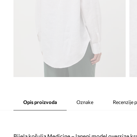
Opis proizvoda
Oznake
Recenzije 
Bijela košulja Medicine – laneni model oversize kr