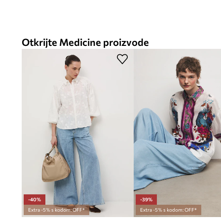
Otkrijte Medicine proizvode
-40%
-39%
Extra -5% s kodom: OFF*
Extra -5% s kodom: OFF*