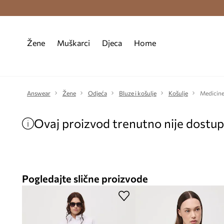
Premium Fashion Benefits >
Besplatna d
Žene
Muškarci
Djeca
Home
Answear
Žene
Odjeća
Bluze i košulje
Košulje
Medicine 
Ovaj proizvod trenutno nije dostu
Pogledajte slične proizvode