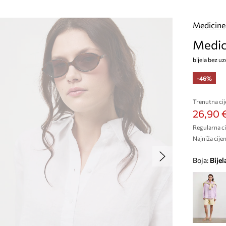
Medicine
Medici
bijela bez u
-46%
Trenutna cij
26,90 
Regularna ci
Najniža cijen
Boja:
bijel