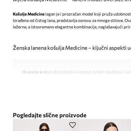
Košulja Medicine
lagan je i prozračan model koji pruža udobnost 
Izrađena od čistog lana, predstavlja osnovu za mnoge stilove. Ova
ležerne, a istovremeno elegantne kombinacije, naglašavajući pri
Ženska lanena košulja Medicine – ključni aspekti ud
Oversize kroj
pruža slobodu kretanja, nudeći opušteno i ud
Izrada od
100 % lana
omogućuje izvrsnu prozračnost i udob
tijekom toplijih dana
Njezin
stil
čini je prikladnom za mnoge neformalne prigode
Pogledajte slične proizvode
Dugi, klasični rukav
s manšetom na gumb dodaje eleganciju i
različita godišnja doba