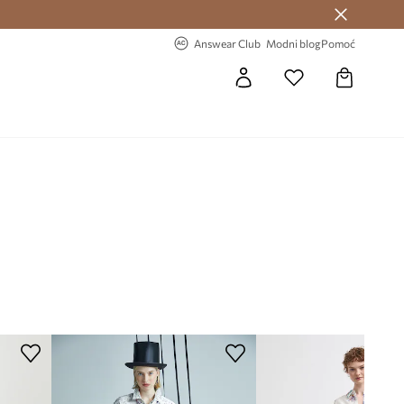
Answear Club >
-20% na prvu narudžbu >
Answear Club
Modni blog
Pomoć