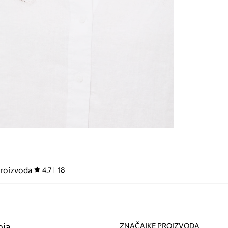
proizvoda
4.7
18
oja
ZNAČAJKE PROIZVODA