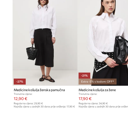
Kopčanje na gumbe
duž cijele košulje olakšava oblačenje i 
-21%
-27%
Extra -5% s kodom: OFF*
Medicine košulja ženska pamučna
Medicine košulja za žene
Trenutna cijena:
Trenutna cijena:
12,90 €
17,90 €
Regularna cijena:
29,90 €
Regularna cijena:
34,90 €
Najniža cijena u zadnjih 30 dana prije sniženja:
17,90 €
Najniža cijena u zadnjih 30 dana prije snižen