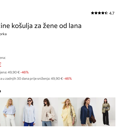
4.7
ne košulja za žene od lana
zorka
ena:
€
jena:
49,90 €
-46%
a u zadnjih 30 dana prije sniženja:
49,90 €
 -46%
a