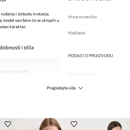
nošenja i slobodu kretanja.
Vrsta ovratnika
j model savršeno će se uklopiti u
rodan karakter.
Kopčanje
obnosti i stila
PODACI O PROIZVODU
obno pristajanje
Kod proizvođača
nost nošenja, posebno
Pregledajte više
Boja
Modna marka
 prikladan je za
Proizvođač