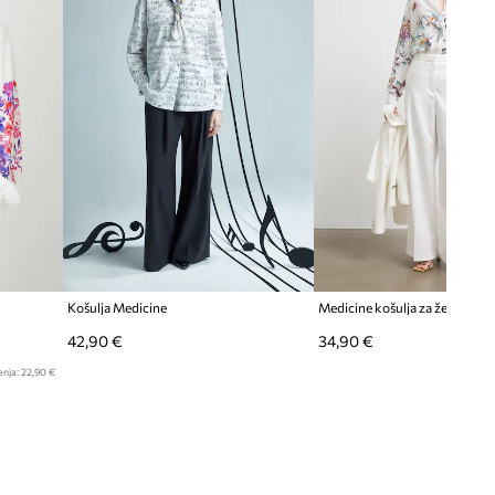
Košulja Medicine
Medicine košulja za žene s vi
42,90 €
34,90 €
enja:
22,90 €