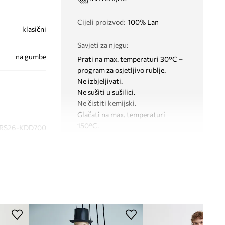
Cijeli proizvod
:
100% Lan
klasični
Savjeti za njegu
:
na gumbe
Prati na max. temperaturi 30°C –
program za osjetljivo rublje.
Ne izbjeljivati.
Ne sušiti u sušilici.
Ne čistiti kemijski.
Glačati na max. temperaturi
150°C.
RS26-KDD700
bijela
KROJ
Medicine
Rukav
:
dugi
Izrez
:
s ovratnikom
Vrsta rukava
:
klasični
Kroj
:
oversize