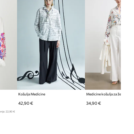
DIMENZIJE
Dane mjere za veličinu
:
S.
Duljina rukava
:
64,5 cm
Širina ispod pazuha
:
61 cm
Model na fotografiji je visok 175
cm i ima na sebi veličinu S
Veća veličina
Preporučamo da odaberete manju
veličinu nego što nosite.
Pogledaje dimenzije proizvoda
Košulja Medicine
Medicine košulja za žene s vi
42,90 €
34,90 €
enja:
22,90 €