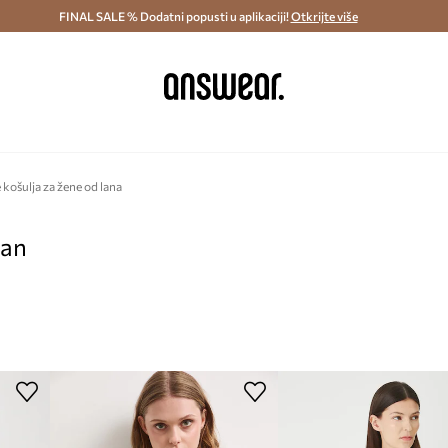
ostava i povrat (od 70€) >
FINAL SALE % Dodatni popusti u aplikaciji!
Dostava u roku 48 sati >
Otkrijte više
Štedite s 
košulja za žene od lana
pan