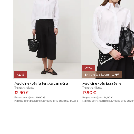
-21%
-27%
Extra -5% s kodom: OFF*
Medicine košulja ženska pamučna
Medicine košulja za žene
Trenutna cijena:
Trenutna cijena:
12,90 €
17,90 €
Regularna cijena:
29,90 €
Regularna cijena:
34,90 €
Najniža cijena u zadnjih 30 dana prije sniženja:
17,90 €
Najniža cijena u zadnjih 30 dana prije snižen