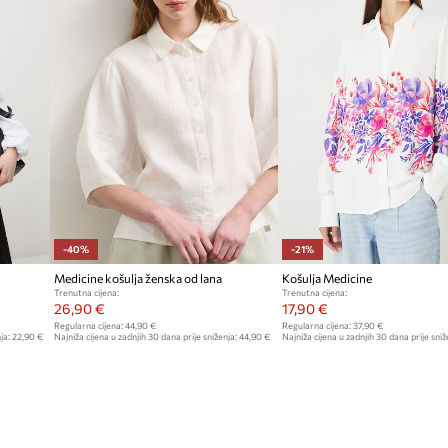
-40%
-21%
Medicine košulja ženska od lana
Košulja Medicine
Trenutna cijena:
Trenutna cijena:
26,90 €
17,90 €
Regularna cijena:
44,90 €
Regularna cijena:
37,90 €
ja:
22,90 €
Najniža cijena u zadnjih 30 dana prije sniženja:
44,90 €
Najniža cijena u zadnjih 30 dana prije sniž