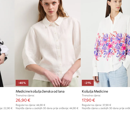
prilagodbu
ID Proizvoda
-40%
-21%
Medicine košulja ženska od lana
Košulja Medicine
Trenutna cijena:
Trenutna cijena:
26,90 €
17,90 €
Regularna cijena:
44,90 €
Regularna cijena:
37,90 €
ja:
22,90 €
Najniža cijena u zadnjih 30 dana prije sniženja:
44,90 €
Najniža cijena u zadnjih 30 dana prije sniž