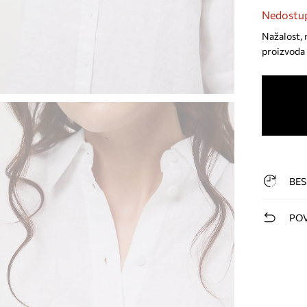
Nedostup
Nažalost, 
proizvoda 
BES
POV