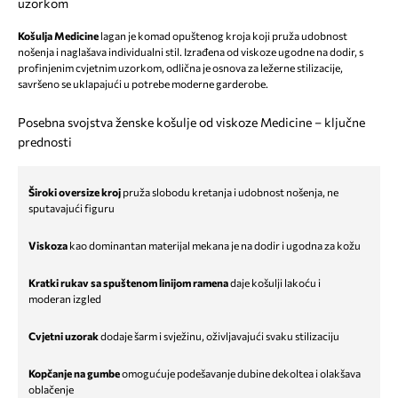
uzorkom
Košulja Medicine
lagan je komad opuštenog kroja koji pruža udobnost
nošenja i naglašava individualni stil. Izrađena od viskoze ugodne na dodir, s
profinjenim cvjetnim uzorkom, odlična je osnova za ležerne stilizacije,
savršeno se uklapajući u potrebe moderne garderobe.
Posebna svojstva ženske košulje od viskoze Medicine – ključne
prednosti
Široki oversize kroj
pruža slobodu kretanja i udobnost nošenja, ne
sputavajući figuru
Viskoza
kao dominantan materijal mekana je na dodir i ugodna za kožu
Kratki rukav sa spuštenom linijom ramena
daje košulji lakoću i
moderan izgled
Cvjetni uzorak
dodaje šarm i svježinu, oživljavajući svaku stilizaciju
Kopčanje na gumbe
omogućuje podešavanje dubine dekoltea i olakšava
oblačenje