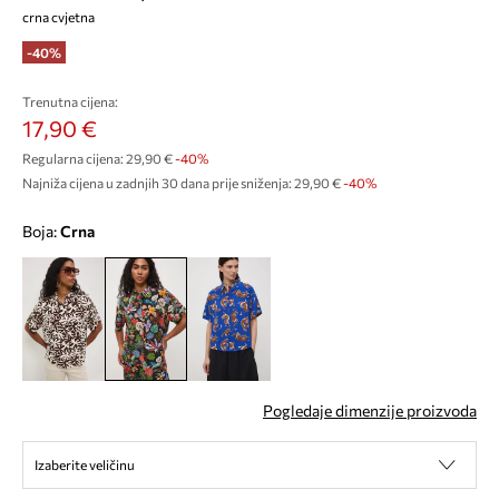
crna cvjetna
-40%
Trenutna cijena:
17,90 €
Regularna cijena:
29,90 €
-40%
Najniža cijena u zadnjih 30 dana prije sniženja:
29,90 €
 -40%
Boja:
crna
Pogledaje dimenzije proizvoda
Izaberite veličinu