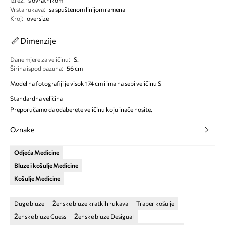
Izrez
:
s ovratnikom
Vrsta rukava
:
sa spuštenom linijom ramena
Kroj
:
oversize
Dimenzije
Dane mjere za veličinu
:
S.
Širina ispod pazuha
:
56 cm
Model na fotografiji je visok 174 cm i ima na sebi veličinu S
Standardna veličina
Preporučamo da odaberete veličinu koju inače nosite.
Oznake
Odjeća Medicine
Bluze i košulje Medicine
Košulje Medicine
Duge bluze
Ženske bluze kratkih rukava
Traper košulje
Ženske bluze Guess
Ženske bluze Desigual