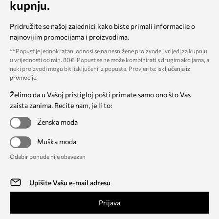
kupnju.
Pridružite se našoj zajednici kako biste primali informacije o
najnovijim promocijama i proizvodima.
**Popust je jednokratan, odnosi se na nesnižene proizvode i vrijedi za kupnju
u vrijednosti od min. 80€. Popust se ne može kombinirati s drugim akcijama, a
neki proizvodi mogu biti isključeni iz popusta. Provjerite:
isključenja iz
promocije
.
Želimo da u Vašoj pristigloj pošti primate samo ono što Vas
zaista zanima. Recite nam, je li to:
Ženska moda
Muška moda
Odabir ponude nije obavezan
Prijava