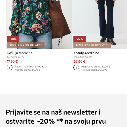
-48%
-32%
Extra -5% s kodom: OFF*
Extra -5% s kodom: OFF*
Košulja Medicine
Košulja Medicine
Trenutna cijena:
Trenutna cijena:
17,90 €
26,90 €
Regularna cijena:
34,90 €
Regularna cijena:
39,90 €
Najniža cijena:
34,90 €
Najniža cijena:
39,90 €
Prijavite se na naš newsletter i
ostvarite
-20%
** na svoju prvu