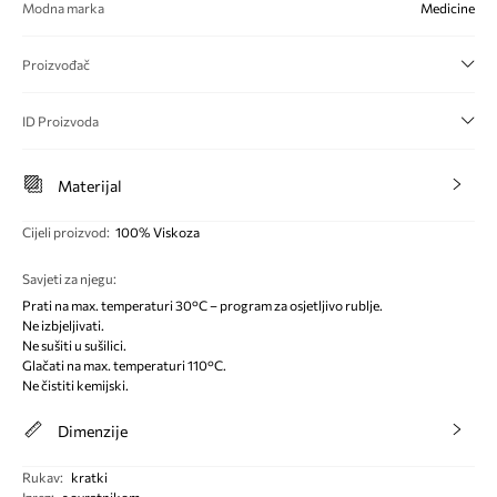
Modna marka
Medicine
Proizvođač
ID Proizvoda
Materijal
Cijeli proizvod
:
100% Viskoza
Savjeti za njegu
:
Prati na max. temperaturi 30°C – program za osjetljivo rublje.
Ne izbjeljivati.
Ne sušiti u sušilici.
Glačati na max. temperaturi 110°C.
Ne čistiti kemijski.
Dimenzije
Rukav
:
kratki