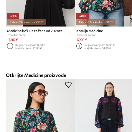
-21%
-48%
Extra -5% s kodom: OFF*
Extra -5% s kodom: OFF*
Medicine košulja za žene od viskoze
Košulja Medicine
Trenutna cijena:
Trenutna cijena:
17,90 €
17,90 €
Regularna cijena:
34,90 €
Regularna cijena:
34,90 €
Najniža cijena:
22,90 €
Najniža cijena:
34,90 €
Otkrijte Medicine proizvode