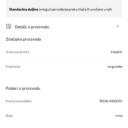
Standardna duljina
omogućuje nošenje preko hlača ili uvučeno u njih
Detalji o proizvodu
Značajke proizvoda
Vrsta ovratnika
klasični
Kopčanje
na gumbe
Podaci o proizvodu
Kod proizvođača
RS26-KKD051
Boja
crna