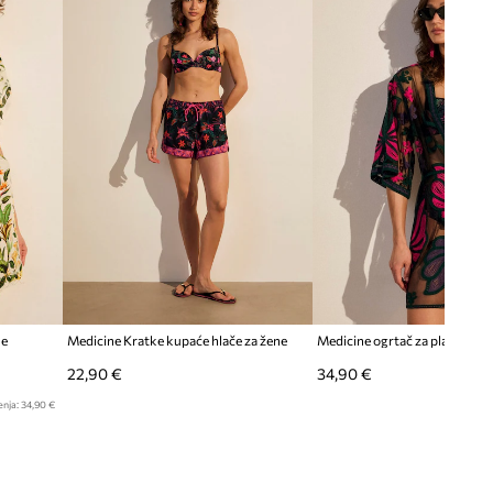
veličinu nego što nosite.
Tablica veličina
ne
Medicine Kratke kupaće hlače za žene
Medicine ogrtač za plažu žens
22,90 €
34,90 €
enja:
34,90 €