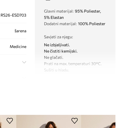
Glavni materijal
:
95% Poliester,
RS26-ESD703
5% Elastan
Dodatni materijal
:
100% Poliester
šarena
Savjeti za njegu
:
Ne izbjeljivati.
Medicine
Ne čistiti kemijski.
Ne glačati.
Prati na max. temperaturi 30°C.
Sušiti u hladu.
DIMENZIJE
Model na fotografiji je visok 180
cm i ima na sebi veličinu S
Veća veličina
Preporučamo da odaberete manju