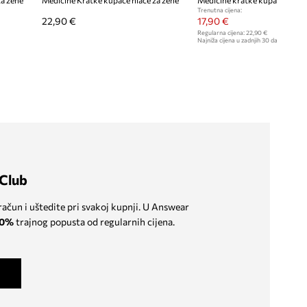
za žene
Medicine Kratke kupaće hlače za žene
Medicine kratke kupaće hlače
Trenutna cijena:
22,90 €
17,90 €
Regularna cijena:
22,90 €
Najniža cijena u zadnjih 30 dana prije sn
Club
 račun i uštedite pri svakoj kupnji. U Answear
0%
trajnog popusta od regularnih cijena.