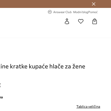
Answear Club >
-20% na prvu narudžbu >
Answear Club
Modni blog
Pomoć
ine kratke kupaće hlače za žene
€
na
Tablica veličina