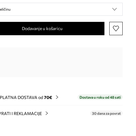
eličinu
Dodavanje u košaricu
PLATNA DOSTAVA od
70€
Dostava u roku od 48 sati
RATI I REKLAMACIJE
30 dana za povrat