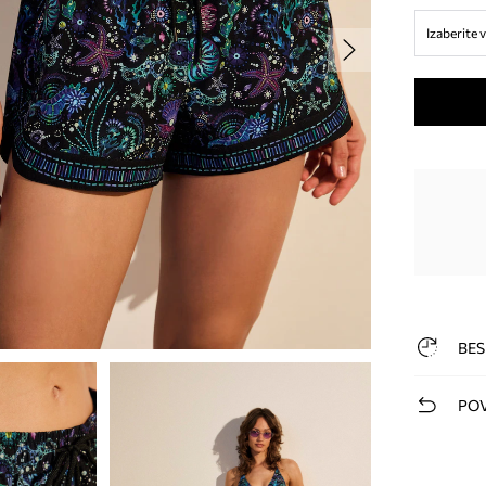
Izaberite v
BES
POV