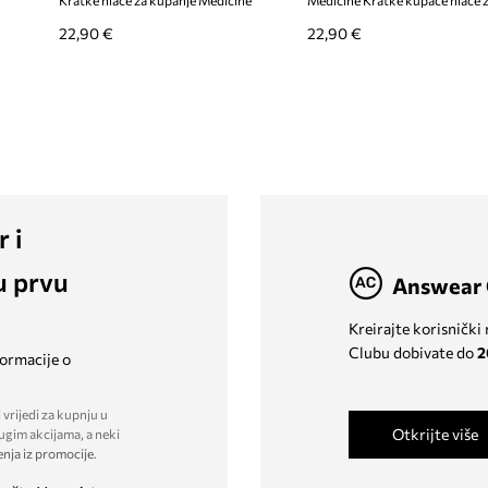
Kratke hlače za kupanje Medicine
Medicine Kratke kupaće hlače 
22,90 €
22,90 €
r i
u prvu
Answear 
Kreirajte korisnički
Clubu dobivate do
2
formacije o
 vrijedi za kupnju u
Otkrijte više
ugim akcijama, a neki
enja iz promocije
.