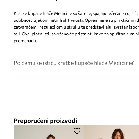
Kratke kupaće hlače Medicine su šarene, spajaju ležeran kroj s f
udobnost tijekom ljetnih aktivnosti. Opremljene su praktičnim 
zatvaračem i regulacijom u struku te predstavljaju izvrstan izbor
stil. Ovaj plažni stil savršeno će pristajati kako za opuštanje na p
promenadu.
Po čemu se ističu kratke kupaće hlače Medicine?
Kratke kupaće hlače
– univerzalni element ljetne garderobe
kretanja
Šaren uzorak
– dodaje energiju i ističe se u odnosu na jedno
Preporučeni proizvodi
Podesiv struk
– elastična traka i vezica omogućuju savršen
silueti