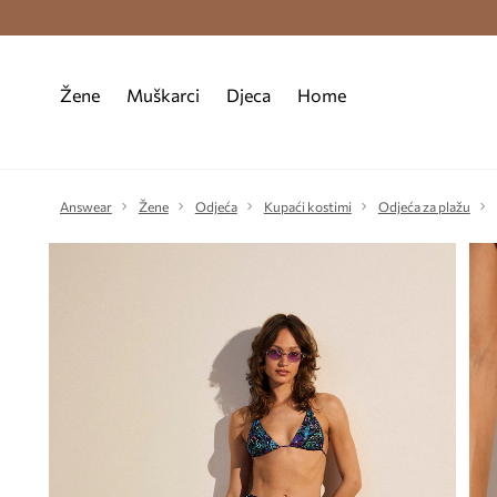
Premium Fashion Benefits >
Besplatna d
Žene
Muškarci
Djeca
Home
Answear
Žene
Odjeća
Kupaći kostimi
Odjeća za plažu