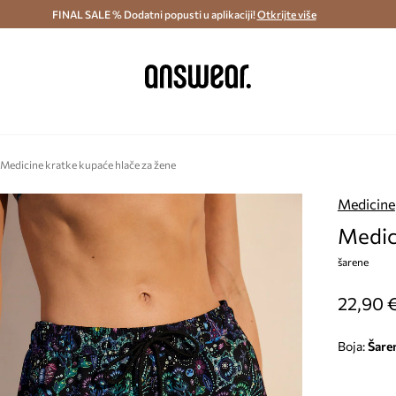
ostava i povrat (od 70€) >
FINAL SALE % Dodatni popusti u aplikaciji!
Dostava u roku 48 sati >
Otkrijte više
Štedite s 
Medicine kratke kupaće hlače za žene
Medicine
Medic
šarene
22,90 
Boja:
šare