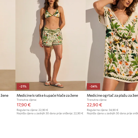
rno spremanje sitnica
 raspoloženje
a tijekom toplih dana
-21%
-34%
 žene
Medicine kratke kupaće hlače za žene
Medicine ogrtač za plažu za že
Trenutna cijena:
Trenutna cijena:
17,90 €
22,90 €
Regularna cijena:
22,90 €
Regularna cijena:
34,90 €
Najniža cijena u zadnjih 30 dana prije sniženja:
22,90 €
Najniža cijena u zadnjih 30 dana prije sniž