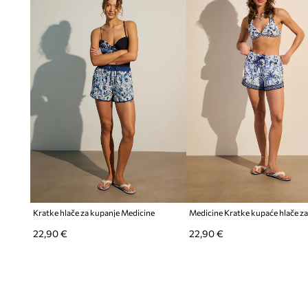
Praktični džepići
– s patentnim zatvaračem, korisni za sigu
Plažni stil
– idealan za ljetne kombinacije, naglašava ljetno
Izrađene od tkanine
– materijal koji pruža udobnost nošenj
Kratke hlače za kupanje Medicine
Medicine Kratke kupaće hlače za
22,90 €
22,90 €