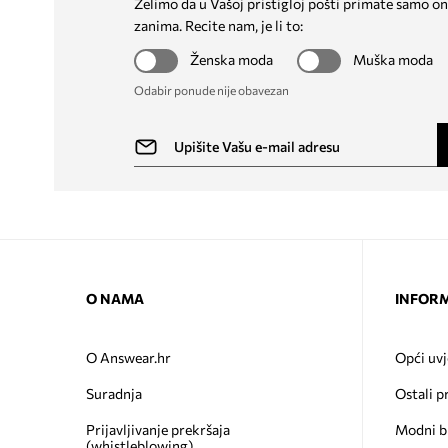
Želimo da u Vašoj pristigloj pošti primate samo on
zanima. Recite nam, je li to:
Ženska moda
Muška moda
Odabir ponude nije obavezan
O NAMA
INFORM
O Answear.hr
Opći uvj
Suradnja
Ostali p
Prijavljivanje prekršaja
Modni b
(whistleblowing)