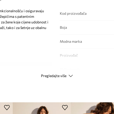
unkcionalnošću i osiguravaju
Kod proizvođača
džepićima s patentnim
 za žene koje cijene udobnost i
Boja
laži, tako i za šetnje uz obalnu
Modna marka
Proizvođač
ID Proizvoda
, koji pruža slobodu
Pregledajte više
bojne opcije
o prilagođavanje