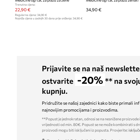
Medicine ogrtač za plažu za žene
Medicine ogrtač za plažu ženski
Trenutna cijena:
22,90 €
34,90 €
Regularna cijena:
34,90 €
Najniža cijena u zadnjih 30 dana prije sniženja:
34,90 €
Prijavite se na naš newslette
-20%
ostvarite
** na svoj
kupnju.
Pridružite se našoj zajednici kako biste primali in
najnovijim promocijama i proizvodima.
**Popust je jednokratan, odnosi se na nesnižene proizvode i
vrijednosti od min. 80€. Popust se ne može kombinirati s dr
proizvodi mogu biti isključeni iz popusta. Provjerite:
isključ