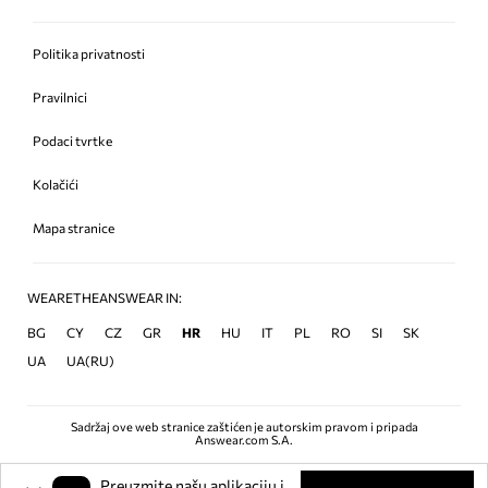
Politika privatnosti
Pravilnici
Podaci tvrtke
Kolačići
Mapa stranice
WEARETHEANSWEAR IN:
BG
CY
CZ
GR
HR
HU
IT
PL
RO
SI
SK
UA
UA(RU)
Sadržaj ove web stranice zaštićen je autorskim pravom i pripada
Answear.com S.A.
Preuzmite našu aplikaciju i