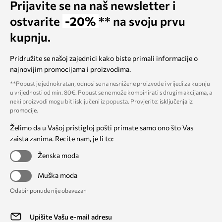
Prijavite se na naš newsletter i
ostvarite
-20%
** na svoju prvu
kupnju.
Pridružite se našoj zajednici kako biste primali informacije o
najnovijim promocijama i proizvodima.
**Popust je jednokratan, odnosi se na nesnižene proizvode i vrijedi za kupnju
u vrijednosti od min. 80€. Popust se ne može kombinirati s drugim akcijama, a
neki proizvodi mogu biti isključeni iz popusta. Provjerite:
isključenja iz
promocije
.
Želimo da u Vašoj pristigloj pošti primate samo ono što Vas
zaista zanima. Recite nam, je li to:
Ženska moda
Muška moda
Odabir ponude nije obavezan