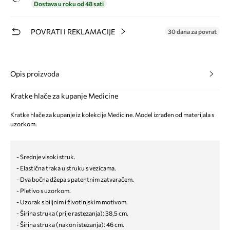
Dostava u roku od 48 sati
POVRATI I REKLAMACIJE
30 dana za povrat
Opis proizvoda
Kratke hlače za kupanje Medicine
Kratke hlače za kupanje iz kolekcije Medicine. Model izrađen od materijala s
uzorkom.
- Srednje visoki struk.
- Elastična traka u struku s vezicama.
- Dva bočna džepa s patentnim zatvaračem.
- Pletivo s uzorkom.
- Uzorak s biljnim i životinjskim motivom.
- Širina struka (prije rastezanja): 38,5 cm.
- Širina struka (nakon istezanja): 46 cm.