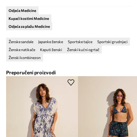
Odjeća Medicine
Kupaći kostimi Medicine
Odjeća za plažu Medicine
Ženske sandale
Japanke ženske
Sportske tajice
Sportski grudnjaci
Ženske natikače
Kaputi ženski
Ženski kućni ogrtač
Ženski kombinezon
Preporučeni proizvodi