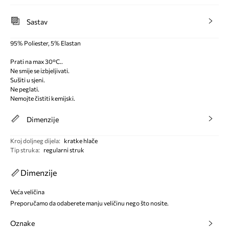
Sastav
95% Poliester, 5% Elastan
Prati na max 30°C..
Ne smije se izbjeljivati.
Sušiti u sjeni.
Ne peglati.
Nemojte čistiti kemijski.
Dimenzije
Kroj doljneg dijela
:
kratke hlače
Tip struka
:
regularni struk
Dimenzije
Veća veličina
Preporučamo da odaberete manju veličinu nego što nosite.
Oznake