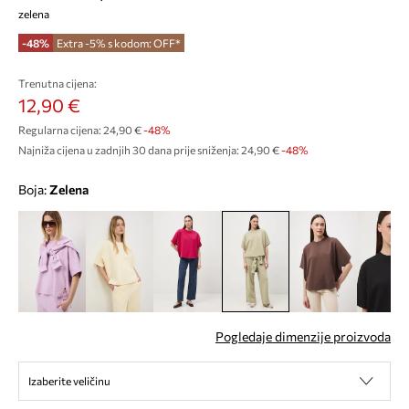
zelena
-48%
Extra -5% s kodom: OFF*
Trenutna cijena:
12,90 €
Regularna cijena:
24,90 €
-48%
Najniža cijena u zadnjih 30 dana prije sniženja:
24,90 €
 -48%
Boja:
zelena
Pogledaje dimenzije proizvoda
Izaberite veličinu