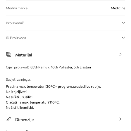
Modna marka
Medicine
Proizvođač
ID Proizvoda
Materijal
Cijeli proizvod
:
85% Pamuk, 10% Poliester, 5% Elastan
Savjeti za njegu
:
Prati na max. temperaturi 30°C – program za osjetljivo rublje.
Ne izbjeljivati.
Ne sušiti u sušilici.
Glačati na max. temperaturi 110°C.
Ne čistiti kemijski.
Dimenzije