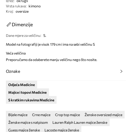
Izrez
:
okrugli
Vrsta rukava
:
kimono
Kroj
:
oversize
Dimenzije
Dane mjere za veličinu
:
S.
Model na fotografiji je visok 179 cm i ima na sebi veličinu S
Veća veličina
Preporučamo da odaberete manju veličinu nego što nosite.
Oznake
Odjeća Medicine
Majice i topovi Medicine
S kratkim rukavima Medicine
Bijele majice
Crne majice
Crop top majice
Ženske oversized majice
Ženske majice s natpisom
Lauren Ralph Lauren majice ženske
Guess majice ženske
Lacoste majice ženske