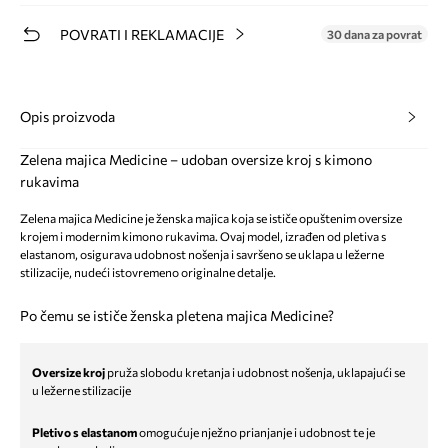
POVRATI I REKLAMACIJE
30 dana za povrat
Opis proizvoda
Zelena majica Medicine – udoban oversize kroj s kimono
rukavima
Zelena majica Medicine je ženska majica koja se ističe opuštenim oversize
krojem i modernim kimono rukavima. Ovaj model, izrađen od pletiva s
elastanom, osigurava udobnost nošenja i savršeno se uklapa u ležerne
stilizacije, nudeći istovremeno originalne detalje.
Po čemu se ističe ženska pletena majica Medicine?
Oversize kroj
pruža slobodu kretanja i udobnost nošenja, uklapajući se
u ležerne stilizacije
Pletivo s elastanom
omogućuje nježno prianjanje i udobnost te je