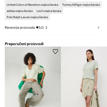
United Colors of Benetton majice ženske
Tommy Hilfiger majice ženske
adidas majice ženske
Levi's majice ženske
Polo Ralph Lauren majice ženske
Recenzije proizvoda
5.0
2
Preporučeni proizvodi