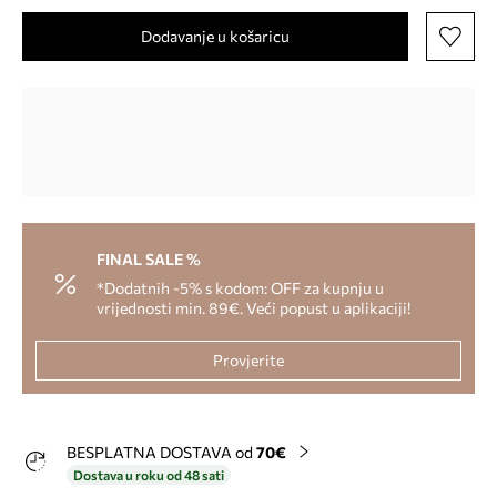
Dodavanje u košaricu
FINAL SALE %
*Dodatnih -5% s kodom: OFF za kupnju u
vrijednosti min. 89€. Veći popust u aplikaciji!
Provjerite
BESPLATNA DOSTAVA od
70€
Dostava u roku od 48 sati