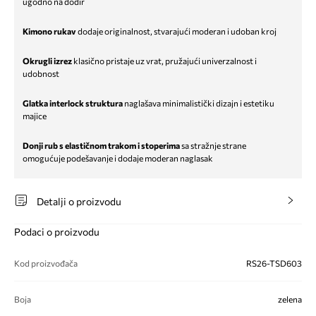
ugodno na dodir
Kimono rukav
dodaje originalnost, stvarajući moderan i udoban kroj
Okrugli izrez
klasično pristaje uz vrat, pružajući univerzalnost i
udobnost
Glatka interlock struktura
naglašava minimalistički dizajn i estetiku
majice
Donji rub s elastičnom trakom i stoperima
sa stražnje strane
omogućuje podešavanje i dodaje moderan naglasak
Detalji o proizvodu
Podaci o proizvodu
Kod proizvođača
RS26-TSD603
Boja
zelena