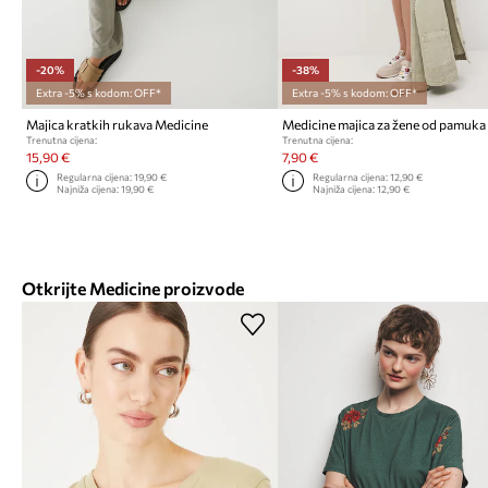
-20%
-38%
Extra -5% s kodom: OFF*
Extra -5% s kodom: OFF*
Majica kratkih rukava Medicine
Medicine majica za žene od pamuka
Trenutna cijena:
Trenutna cijena:
15,90 €
7,90 €
Regularna cijena:
19,90 €
Regularna cijena:
12,90 €
Najniža cijena:
19,90 €
Najniža cijena:
12,90 €
Otkrijte Medicine proizvode