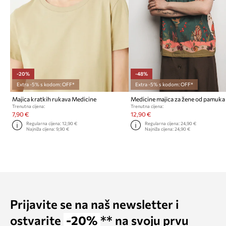
-20%
-48%
Extra -5% s kodom: OFF*
Extra -5% s kodom: OFF*
Majica kratkih rukava Medicine
Trenutna cijena:
Trenutna cijena:
7,90 €
12,90 €
Regularna cijena:
12,90 €
Regularna cijena:
24,90 €
Najniža cijena:
9,90 €
Najniža cijena:
24,90 €
Prijavite se na naš newsletter i
ostvarite
-20%
** na svoju prvu