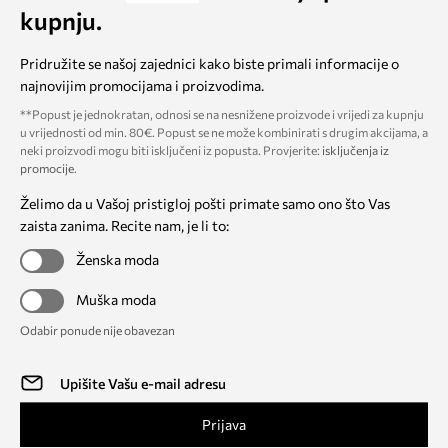
kupnju.
Pridružite se našoj zajednici kako biste primali informacije o
najnovijim promocijama i proizvodima.
**Popust je jednokratan, odnosi se na nesnižene proizvode i vrijedi za kupnju
u vrijednosti od min. 80€. Popust se ne može kombinirati s drugim akcijama, a
neki proizvodi mogu biti isključeni iz popusta. Provjerite:
isključenja iz
promocije
.
Želimo da u Vašoj pristigloj pošti primate samo ono što Vas
zaista zanima. Recite nam, je li to:
Ženska moda
Muška moda
Odabir ponude nije obavezan
Prijava