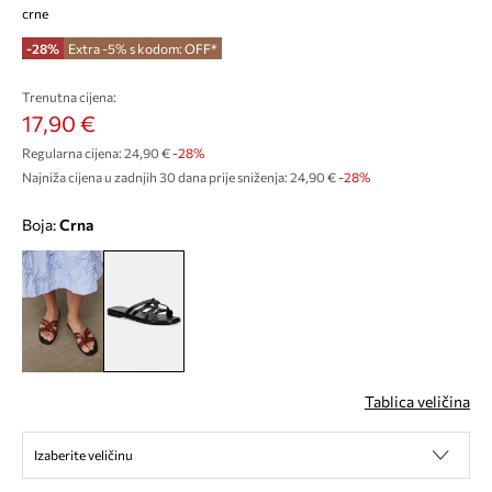
crne
-28%
Extra -5% s kodom: OFF*
Trenutna cijena:
17,90 €
Regularna cijena:
24,90 €
-28%
Najniža cijena u zadnjih 30 dana prije sniženja:
24,90 €
 -28%
Boja:
crna
Tablica veličina
Izaberite veličinu