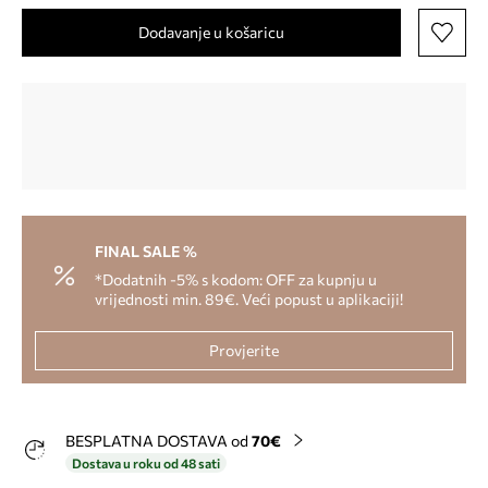
Dodavanje u košaricu
FINAL SALE %
*Dodatnih -5% s kodom: OFF za kupnju u
vrijednosti min. 89€. Veći popust u aplikaciji!
Provjerite
BESPLATNA DOSTAVA od
70€
Dostava u roku od 48 sati