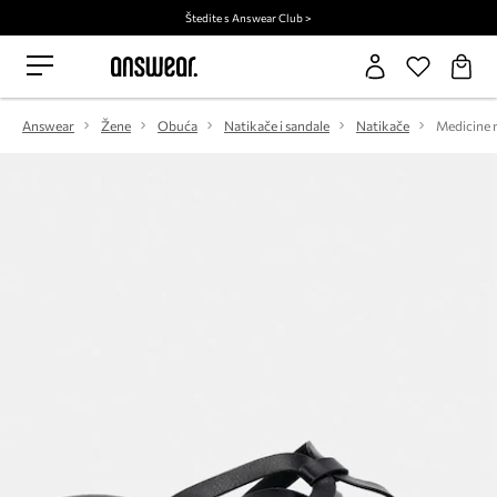
Štedite s Answear Club >
Answear
Žene
Obuća
Natikače i sandale
Natikače