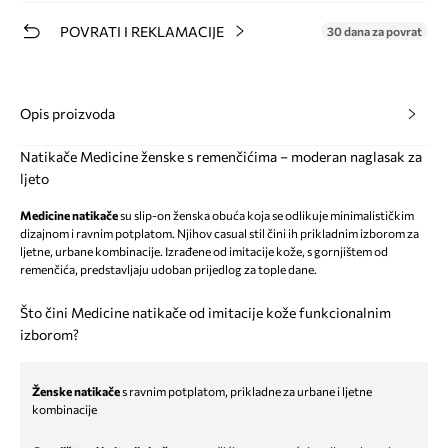
POVRATI I REKLAMACIJE
30 dana za povrat
Opis proizvoda
Natikače Medicine ženske s remenčićima – moderan naglasak za
ljeto
Medicine natikače
su slip-on ženska obuća koja se odlikuje minimalističkim
dizajnom i ravnim potplatom. Njihov casual stil čini ih prikladnim izborom za
ljetne, urbane kombinacije. Izrađene od imitacije kože, s gornjištem od
remenčića, predstavljaju udoban prijedlog za tople dane.
Što čini Medicine natikače od imitacije kože funkcionalnim
izborom?
Ženske natikače
s ravnim potplatom, prikladne za urbane i ljetne
kombinacije