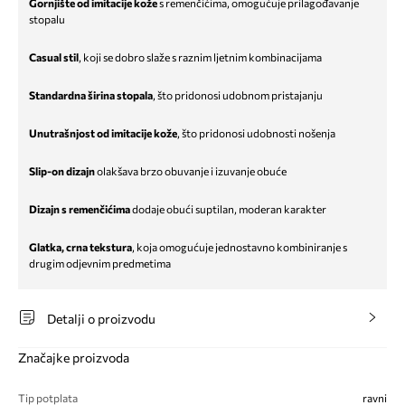
Gornjište od imitacije kože
s remenčićima, omogućuje prilagođavanje
stopalu
Casual stil
, koji se dobro slaže s raznim ljetnim kombinacijama
Standardna širina stopala
, što pridonosi udobnom pristajanju
Unutrašnjost od imitacije kože
, što pridonosi udobnosti nošenja
Slip-on dizajn
olakšava brzo obuvanje i izuvanje obuće
Dizajn s remenčićima
dodaje obući suptilan, moderan karakter
Glatka, crna tekstura
, koja omogućuje jednostavno kombiniranje s
drugim odjevnim predmetima
Detalji o proizvodu
Značajke proizvoda
Tip potplata
ravni