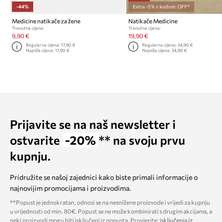
-44%
Extra -5% s kodom: OFF*
Medicine natikače za žene
Natikače Medicine
Trenutna cijena:
Trenutna cijena:
9,90 €
19,90 €
Regularna cijena:
17,90 €
Regularna cijena:
34,90 €
Najniža cijena:
17,90 €
Najniža cijena:
34,90 €
Prijavite se na naš newsletter i
ostvarite
-20%
** na svoju prvu
kupnju.
Pridružite se našoj zajednici kako biste primali informacije o
najnovijim promocijama i proizvodima.
**Popust je jednokratan, odnosi se na nesnižene proizvode i vrijedi za kupnju
u vrijednosti od min. 80€. Popust se ne može kombinirati s drugim akcijama, a
neki proizvodi mogu biti isključeni iz popusta. Provjerite:
isključenja iz