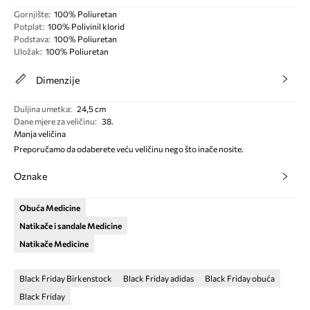
Gornjište
:
100% Poliuretan
Potplat
:
100% Polivinil klorid
Podstava
:
100% Poliuretan
Uložak
:
100% Poliuretan
Dimenzije
Duljina umetka
:
24,5 cm
Dane mjere za veličinu
:
38.
Manja veličina
Preporučamo da odaberete veću veličinu nego što inače nosite.
Oznake
Obuća Medicine
Natikače i sandale Medicine
Natikače Medicine
Black Friday Birkenstock
Black Friday adidas
Black Friday obuća
Black Friday