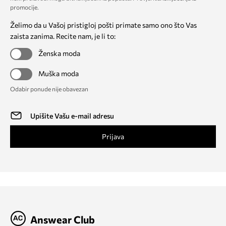
promocije
.
Želimo da u Vašoj pristigloj pošti primate samo ono što Vas
zaista zanima. Recite nam, je li to:
Ženska moda
Muška moda
Odabir ponude nije obavezan
Prijava
Answear Club