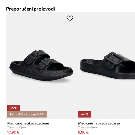
Preporučeni proizvodi
-27%
Extra -5% s kodom: OFF*
-44%
Medicine natikače za žene
Medicine natikače za žene
Trenutna cijena:
Trenutna cijena:
12,90 €
9,90 €