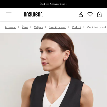
Štedite s Answear Club >
Answear
Žene
Odjeća
Sakoi i prsluci
Prsluci
Medicine prsluk 