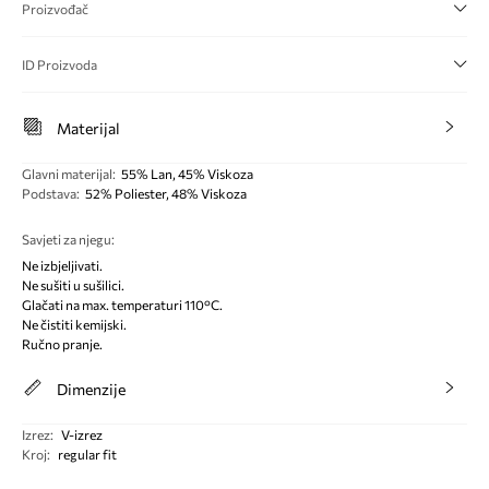
Proizvođač
ID Proizvoda
Materijal
Glavni materijal
:
55% Lan, 45% Viskoza
Podstava
:
52% Poliester, 48% Viskoza
Savjeti za njegu
:
Ne izbjeljivati.
Ne sušiti u sušilici.
Glačati na max. temperaturi 110°C.
Ne čistiti kemijski.
Ručno pranje.
Dimenzije
Izrez
:
V-izrez
Kroj
:
regular fit