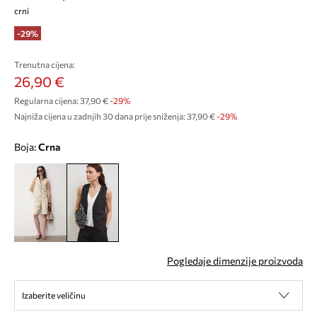
crni
-29%
Trenutna cijena:
26,90 €
Regularna cijena:
37,90 €
-29%
Najniža cijena u zadnjih 30 dana prije sniženja:
37,90 €
 -29%
Boja:
crna
Pogledaje dimenzije proizvoda
Izaberite veličinu