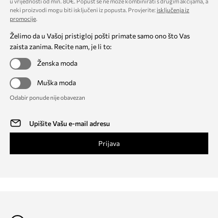
u vrijednosti od min. 80€. Popust se ne može kombinirati s drugim akcijama, a
neki proizvodi mogu biti isključeni iz popusta. Provjerite:
isključenja iz
promocije
.
Želimo da u Vašoj pristigloj pošti primate samo ono što Vas
zaista zanima. Recite nam, je li to:
Ženska moda
Muška moda
Odabir ponude nije obavezan
Prijava