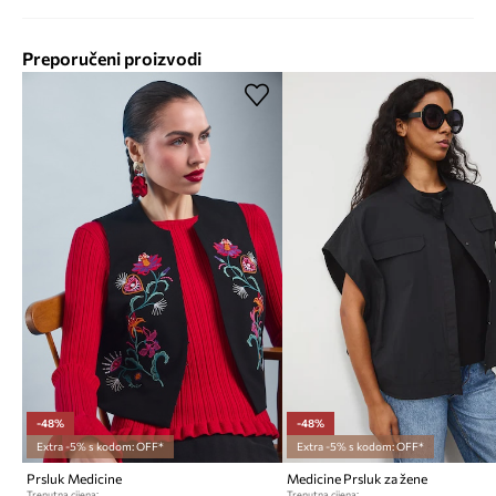
Preporučeni proizvodi
-48%
-48%
Extra -5% s kodom: OFF*
Extra -5% s kodom: OFF*
Prsluk Medicine
Medicine Prsluk za žene
Trenutna cijena:
Trenutna cijena: