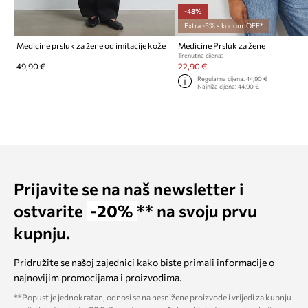
-48%
Extra -5% s kodom: OFF*
Medicine prsluk za žene od imitacije kože
Medicine Prsluk za žene
Trenutna cijena:
49,90 €
22,90 €
Regularna cijena:
44,90 €
Najniža cijena:
44,90 €
Prijavite se na naš newsletter i
ostvarite
-20%
** na svoju prvu
kupnju.
Pridružite se našoj zajednici kako biste primali informacije o
najnovijim promocijama i proizvodima.
**Popust je jednokratan, odnosi se na nesnižene proizvode i vrijedi za kupnju