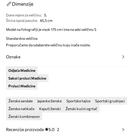
Dimenzije
Dane mjere za veličinu
:
S.
Širina ispod pazuha
:
45,5 cm
Model na fotografiji je visok 175 cm i ima na sebi veličinu S
Standardna veličina
Preporučamo da odaberete veličinu koju inače nosite.
Oznake
Odjeća Medicine
Sakoi i prsluci Medicine
Prsluci Medicine
Ženske sandale
Japanke ženske
Sportske tajice
Sportski grudnjaci
Ženske natikače
Kaputi ženski
Ženski kućni ogrtač
Ženski kombinezon
Recenzije proizvoda
5.0
2