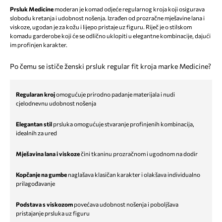
Prsluk Medicine
moderan je komad odjeće regularnog kroja koji osigurava
slobodu kretanja i udobnost nošenja. Izrađen od prozračne mješavine lana i
viskoze, ugodan je za kožu i lijepo pristaje uz figuru. Riječ je o stilskom
komadu garderobe koji će se odlično uklopiti u elegantne kombinacije, dajući
im profinjen karakter.
Po čemu se ističe ženski prsluk regular fit kroja marke Medicine?
Regularan kroj
omogućuje prirodno padanje materijala i nudi
cjelodnevnu udobnost nošenja
Elegantan stil
prsluka omogućuje stvaranje profinjenih kombinacija,
idealnih za ured
Mješavina lana i viskoze
čini tkaninu prozračnom i ugodnom na dodir
Kopčanje na gumbe
naglašava klasičan karakter i olakšava individualno
prilagođavanje
Podstava s viskozom
povećava udobnost nošenja i poboljšava
pristajanje prsluka uz figuru