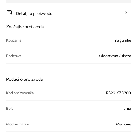
Detalji o proizvodu
Značajke proizvoda
Kopčanje
na gumbe
Podstava
s dodatkom viskoze
Podaci o proizvodu
Kod proizvođača
RS26-KZD700
Boja
crna
Modna marka
Medicine