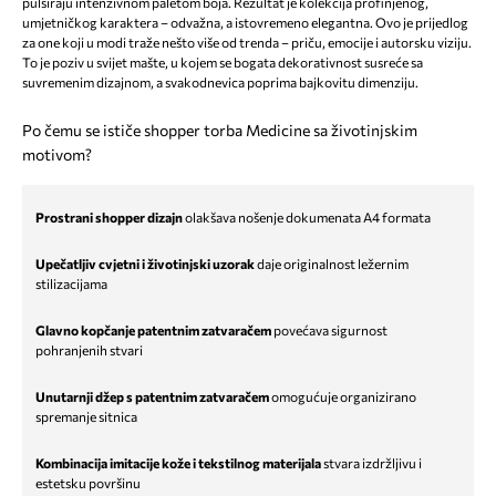
pulsiraju intenzivnom paletom boja. Rezultat je kolekcija profinjenog,
umjetničkog karaktera – odvažna, a istovremeno elegantna. Ovo je prijedlog
za one koji u modi traže nešto više od trenda – priču, emocije i autorsku viziju.
To je poziv u svijet mašte, u kojem se bogata dekorativnost susreće sa
suvremenim dizajnom, a svakodnevica poprima bajkovitu dimenziju.
Po čemu se ističe shopper torba Medicine sa životinjskim
motivom?
Prostrani shopper dizajn
olakšava nošenje dokumenata A4 formata
Upečatljiv cvjetni i životinjski uzorak
daje originalnost ležernim
stilizacijama
Glavno kopčanje patentnim zatvaračem
povećava sigurnost
pohranjenih stvari
Unutarnji džep s patentnim zatvaračem
omogućuje organizirano
spremanje sitnica
Kombinacija imitacije kože i tekstilnog materijala
stvara izdržljivu i
estetsku površinu