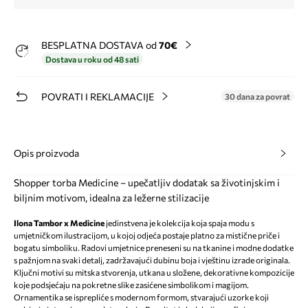
BESPLATNA DOSTAVA od
70€
Dostava u roku od 48 sati
POVRATI I REKLAMACIJE
30 dana za povrat
Opis proizvoda
Shopper torba Medicine – upečatljiv dodatak sa životinjskim i
biljnim motivom, idealna za ležerne stilizacije
Ilona Tambor x Medicine
jedinstvena je kolekcija koja spaja modu s
umjetničkom ilustracijom, u kojoj odjeća postaje platno za mistične priče i
bogatu simboliku. Radovi umjetnice preneseni su na tkanine i modne dodatke
s pažnjom na svaki detalj, zadržavajući dubinu boja i vještinu izrade originala.
Ključni motivi su mitska stvorenja, utkana u složene, dekorativne kompozicije
koje podsjećaju na pokretne slike zasićene simbolikom i magijom.
Ornamentika se isprepliće s modernom formom, stvarajući uzorke koji