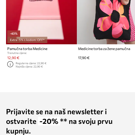
-43%
Extra -5% s kodom: OFF*
Pamučna torba Medicine
Medicine torba za žene pamučna
Trenutna cijena:
12,90 €
17,90 €
Regularna cijena:
22,90 €
Najniža cijena:
22,90 €
Prijavite se na naš newsletter i
ostvarite
-20%
** na svoju prvu
kupnju.