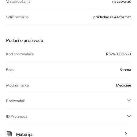
Vrsta kopčanja
na zatvarač
Veličina torbe
prikladno za A4 format
Podaci o proizvodu
Kod proizvođača
RS26-TOD653
Boja
šarena
Modna marka
Medicine
Proizvođač
ID Proizvoda
Materijal