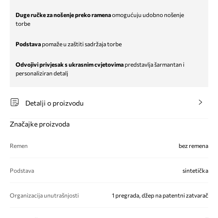
Duge ručke za nošenje preko ramena
omogućuju udobno nošenje
torbe
Podstava
pomaže u zaštiti sadržaja torbe
Odvojivi privjesak s ukrasnim cvjetovima
predstavlja šarmantan i
personaliziran detalj
Detalji o proizvodu
Značajke proizvoda
Remen
bez remena
Podstava
sintetička
Organizacija unutrašnjosti
1 pregrada, džep na patentni zatvarač