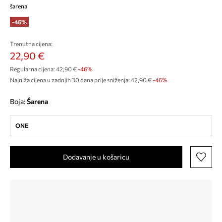
šarena
-46%
Trenutna cijena:
22,90 €
Regularna cijena:
42,90 €
-46%
Najniža cijena u zadnjih 30 dana prije sniženja:
42,90 €
 -46%
Boja:
šarena
ONE
Dodavanje u košaricu