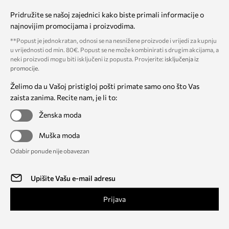
Pridružite se našoj zajednici kako biste primali informacije o
najnovijim promocijama i proizvodima.
**Popust je jednokratan, odnosi se na nesnižene proizvode i vrijedi za kupnju
u vrijednosti od min. 80€. Popust se ne može kombinirati s drugim akcijama, a
neki proizvodi mogu biti isključeni iz popusta. Provjerite:
isključenja iz
promocije
.
Želimo da u Vašoj pristigloj pošti primate samo ono što Vas
zaista zanima. Recite nam, je li to:
Ženska moda
Muška moda
Odabir ponude nije obavezan
Prijava