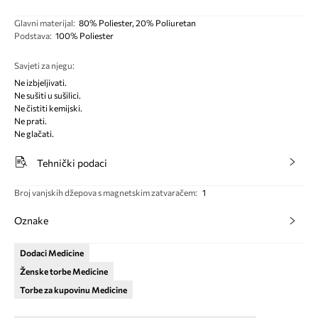
Glavni materijal
:
80% Poliester, 20% Poliuretan
Podstava
:
100% Poliester
Savjeti za njegu
:
Ne izbjeljivati.
Ne sušiti u sušilici.
Ne čistiti kemijski.
Ne prati.
Ne glačati.
Tehnički podaci
Broj vanjskih džepova s magnetskim zatvaračem
:
1
Oznake
Dodaci Medicine
Ženske torbe Medicine
Torbe za kupovinu Medicine