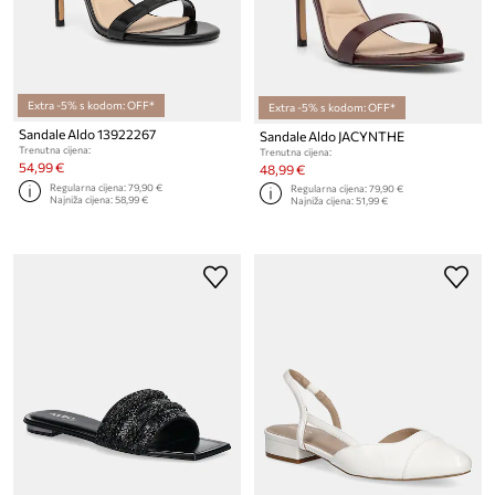
Extra -5% s kodom: OFF*
Extra -5% s kodom: OFF*
Sandale Aldo 13922267
Sandale Aldo JACYNTHE
Trenutna cijena:
Trenutna cijena:
54,99 €
48,99 €
Regularna cijena:
79,90 €
Regularna cijena:
79,90 €
Najniža cijena:
58,99 €
Najniža cijena:
51,99 €