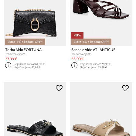
-15%
Extra -5% s kodom: OFF*
Extra -5% s kodom: OFF*
Torba Aldo FORTUNA
Sandale Aldo ATLANTICUS
Trenutna cijena:
Trenutna cijena:
37,99 €
55,99 €
Regularna cijena:
64,90 €
Regularna cijena:
78,99 €
Najniža cijena:
41,99 €
Najniža cijena:
65,99 €