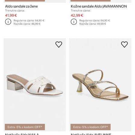
Aldo sandale za žene
Kožne sandale Aldo JAVAMANNON
Trenutna cijena:
Trenutna cijena:
41,99 €
42,99 €
Regularna cijena:
64,90 €
Regularna cijena:
64,90 €
Najniža cijena:
46,99 €
Najniža cijena:
49,99 €
Extra -5% s kodom: OFF*
Extra -5% s kodom: OFF*
Natikače Aldo NAJLA
Natikače Aldo AVELINNE