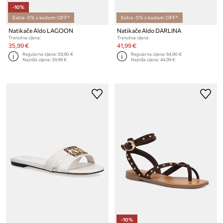
-10%
Extra -5% s kodom: OFF*
Extra -5% s kodom: OFF*
Natikače Aldo LAGOON
Natikače Aldo DARLINA
Trenutna cijena:
Trenutna cijena:
35,99 €
41,99 €
Regularna cijena:
59,90 €
Regularna cijena:
64,90 €
Najniža cijena:
39,99 €
Najniža cijena:
44,99 €
-10%