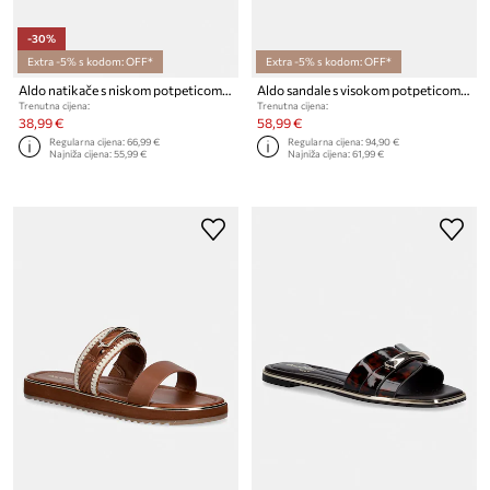
-30%
Extra -5% s kodom: OFF*
Extra -5% s kodom: OFF*
Aldo natikače s niskom potpeticom za žene HANNE
Aldo sandale s visokom potpeticom LEESIA
Trenutna cijena:
Trenutna cijena:
38,99 €
58,99 €
Regularna cijena:
66,99 €
Regularna cijena:
94,90 €
Najniža cijena:
55,99 €
Najniža cijena:
61,99 €