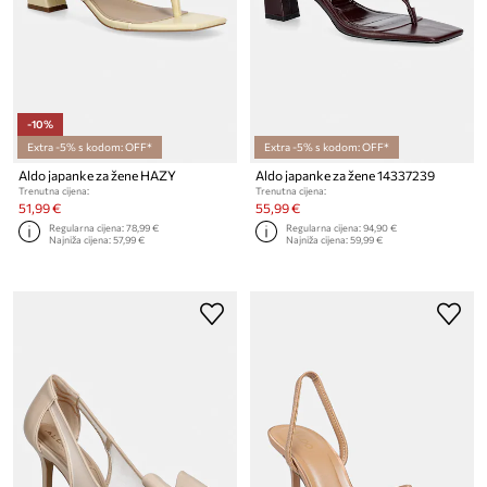
-10%
Extra -5% s kodom: OFF*
Extra -5% s kodom: OFF*
Aldo japanke za žene HAZY
Aldo japanke za žene 14337239
Trenutna cijena:
Trenutna cijena:
51,99 €
55,99 €
Regularna cijena:
78,99 €
Regularna cijena:
94,90 €
Najniža cijena:
57,99 €
Najniža cijena:
59,99 €