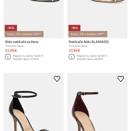
-10%
-15%
Extra -5% s kodom: OFF*
Extra -5% s kodom: OFF*
Aldo natikače za žene
Natikače Aldo ALAMASSI
Trenutna cijena:
Trenutna cijena:
33,99 €
37,99 €
Regularna cijena:
54,90 €
Regularna cijena:
54,90 €
Najniža cijena:
37,99 €
Najniža cijena:
44,99 €