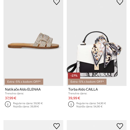
-27%
Extra -5% s kodom: OFF*
Extra -5% s kodom: OFF*
Natikače Aldo ELENAA
Torba Aldo CAILLA
Trenutna cijena:
Trenutna cijena:
37,99 €
39,99 €
Regularna cijena:
59,90 €
Regularna cijena:
54,90 €
Najniža cijena:
39,99 €
Najniža cijena:
54,90 €