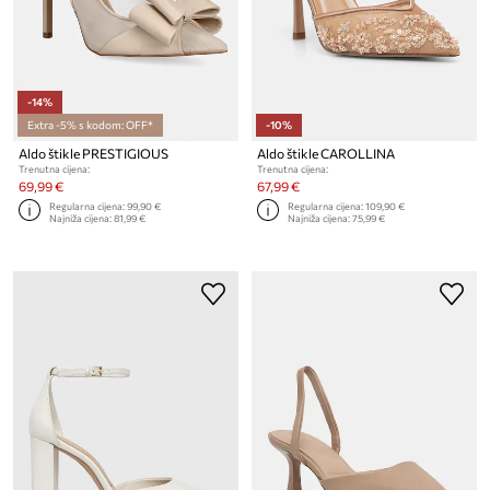
-14%
Extra -5% s kodom: OFF*
-10%
Aldo štikle PRESTIGIOUS
Aldo štikle CAROLLINA
Trenutna cijena:
Trenutna cijena:
69,99 €
67,99 €
Regularna cijena:
99,90 €
Regularna cijena:
109,90 €
Najniža cijena:
81,99 €
Najniža cijena:
75,99 €