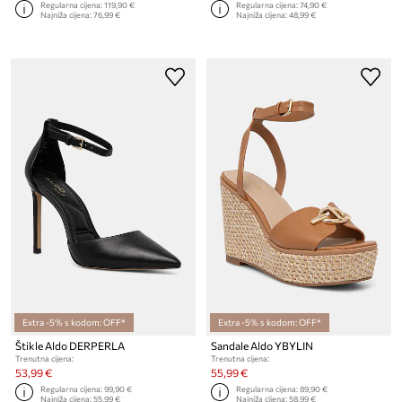
Regularna cijena:
119,90 €
Regularna cijena:
74,90 €
Najniža cijena:
76,99 €
Najniža cijena:
48,99 €
Extra -5% s kodom: OFF*
Extra -5% s kodom: OFF*
Štikle Aldo DERPERLA
Sandale Aldo YBYLIN
Trenutna cijena:
Trenutna cijena:
53,99 €
55,99 €
Regularna cijena:
99,90 €
Regularna cijena:
89,90 €
Najniža cijena:
55,99 €
Najniža cijena:
58,99 €