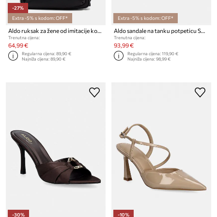
-27%
Extra -5% s kodom: OFF*
Extra -5% s kodom: OFF*
Aldo ruksak za žene od imitacije kože MOROUCOS
Aldo sandale na tanku potpeticu SKOLAS
Trenutna cijena:
Trenutna cijena:
64,99 €
93,99 €
Regularna cijena:
89,90 €
Regularna cijena:
119,90 €
Najniža cijena:
89,90 €
Najniža cijena:
98,99 €
-30%
-10%