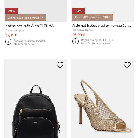
-14%
-19%
Extra -5% s kodom: OFF*
Extra -5% s kodom: OFF*
Aldo natikače s platformom za žene BOHEMINIA
Kožne natikače Aldo ELENAA
Trenutna cijena:
Trenutna cijena:
93,99 €
37,99 €
Regularna cijena:
139,90 €
Regularna cijena:
59,90 €
Najniža cijena:
109,90 €
Najniža cijena:
46,99 €