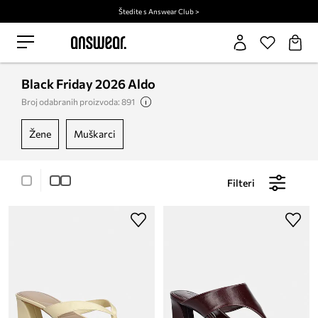
Štedite s Answear Club >
Black Friday 2026 Aldo
Broj odabranih proizvoda: 891
žene
muškarci
Filteri