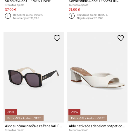
Salonke Aldo CLEMENTINNE
Kožne štikle Aldo STESSYSLING
Trenutna cijena:
Trenutna cijena:
37,99 €
74,99 €
Regularna cijena:
59,90 €
Regularna cijena:
119,90 €
Najniža cijena:
39,99 €
Najniža cijena:
78,99 €
-10%
-15%
Extra -5% s kodom: OFF*
Extra -5% s kodom: OFF*
Aldo sunčane naočale za žene VALERIE-B
Aldo natikače s debelom potpeticom za žene 14334650
Trenutna cijena:
Trenutna cijena: