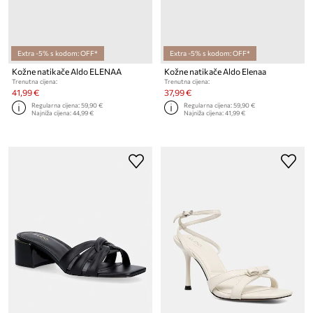
Extra -5% s kodom: OFF*
Extra -5% s kodom: OFF*
Kožne natikače Aldo ELENAA
Kožne natikače Aldo Elenaa
Trenutna cijena:
Trenutna cijena:
41,99 €
37,99 €
Regularna cijena:
59,90 €
Regularna cijena:
59,90 €
Najniža cijena:
44,99 €
Najniža cijena:
41,99 €