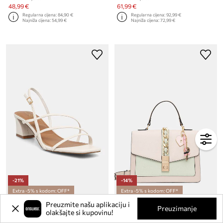
48,99 €
61,99 €
Regularna cijena:
84,90 €
Regularna cijena:
92,99 €
Najniža cijena:
54,99 €
Najniža cijena:
72,99 €
-21%
-14%
Extra -5% s kodom: OFF*
Extra -5% s kodom: OFF*
Aldo sandale od kože 14334652
Aldo crossbody torba ženska od imitacije kože CAAALLA
Preuzmite našu aplikaciju i
Preuzimanje
Trenutna cijena:
Trenutna cijena:
olakšajte si kupovinu!
80,99 €
42,99 €