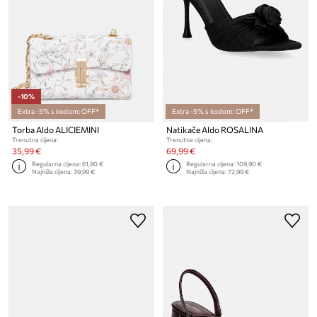
-10%
Extra -5% s kodom: OFF*
Extra -5% s kodom: OFF*
Torba Aldo ALICIEMINI
Natikače Aldo ROSALINA
Trenutna cijena:
Trenutna cijena:
35,99 €
69,99 €
Regularna cijena:
61,90 €
Regularna cijena:
109,90 €
Najniža cijena:
39,99 €
Najniža cijena:
72,99 €