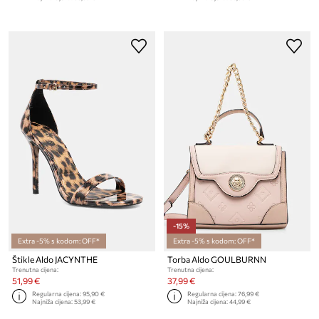
-15%
Extra -5% s kodom: OFF*
Extra -5% s kodom: OFF*
Štikle Aldo JACYNTHE
Torba Aldo GOULBURNN
Trenutna cijena:
Trenutna cijena:
51,99 €
37,99 €
Regularna cijena:
95,90 €
Regularna cijena:
76,99 €
Najniža cijena:
53,99 €
Najniža cijena:
44,99 €