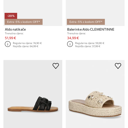
-20%
Extra -5% s kodom: OFF*
Extra -5% s kodom: OFF*
Aldo natikače
Balerinke Aldo CLEMENTINNE
Trenutna cijena:
Trenutna cijena:
51,99 €
34,99 €
Regularna cijena:
74,90 €
Regularna cijena:
59,90 €
Najniža cijena:
64,99 €
Najniža cijena:
37,99 €