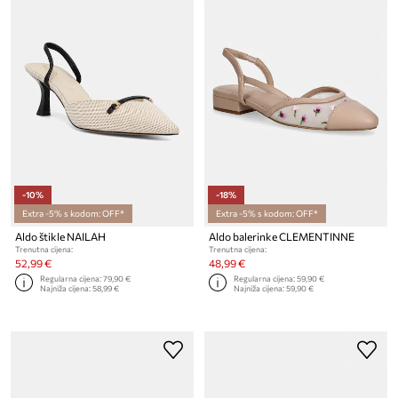
-10%
-18%
Extra -5% s kodom: OFF*
Extra -5% s kodom: OFF*
Aldo štikle NAILAH
Aldo balerinke CLEMENTINNE
Trenutna cijena:
Trenutna cijena:
52,99 €
48,99 €
Regularna cijena:
79,90 €
Regularna cijena:
59,90 €
Najniža cijena:
58,99 €
Najniža cijena:
59,90 €