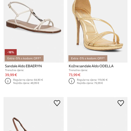
-18%
Extra -5% s kodom: OFF*
Extra -5% s kodom: OFF*
Sandale Aldo EBAERYN
Kožne sandale Aldo ODELLA
Trenutna cijena:
Trenutna cijena:
39,99 €
73,99 €
Regularna cijena:
64,90 €
Regularna cijena:
119,90 €
Najniža cijena:
48,99 €
Najniža cijena:
76,99 €