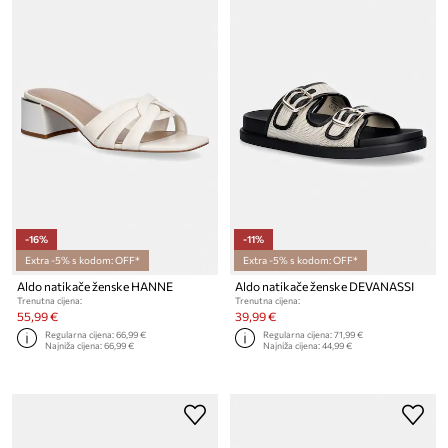
-16%
-11%
Extra -5% s kodom: OFF*
Extra -5% s kodom: OFF*
Aldo natikače ženske HANNE
Aldo natikače ženske DEVANASSI
Trenutna cijena:
Trenutna cijena:
55,99 €
39,99 €
Regularna cijena:
66,99 €
Regularna cijena:
71,99 €
Najniža cijena:
66,99 €
Najniža cijena:
44,99 €