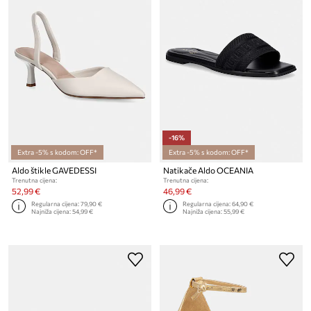
-16%
Extra -5% s kodom: OFF*
Extra -5% s kodom: OFF*
Aldo štikle GAVEDESSI
Natikače Aldo OCEANIA
Trenutna cijena:
Trenutna cijena:
52,99 €
46,99 €
Regularna cijena:
79,90 €
Regularna cijena:
64,90 €
Najniža cijena:
54,99 €
Najniža cijena:
55,99 €