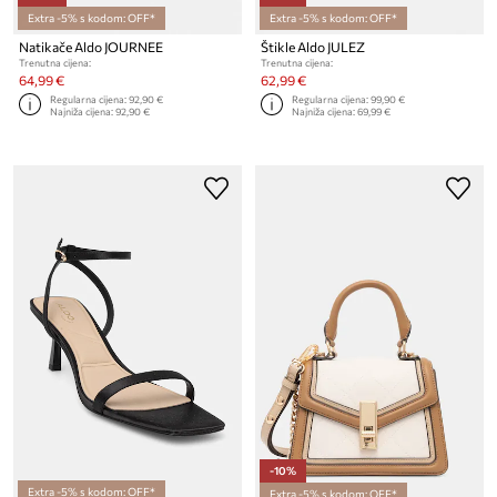
Extra -5% s kodom: OFF*
Extra -5% s kodom: OFF*
Natikače Aldo JOURNEE
Štikle Aldo JULEZ
Trenutna cijena:
Trenutna cijena:
64,99 €
62,99 €
Regularna cijena:
92,90 €
Regularna cijena:
99,90 €
Najniža cijena:
92,90 €
Najniža cijena:
69,99 €
-10%
Extra -5% s kodom: OFF*
Extra -5% s kodom: OFF*