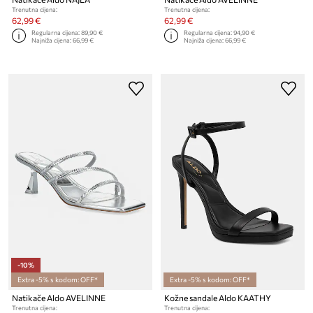
Trenutna cijena:
Trenutna cijena:
62,99 €
62,99 €
Regularna cijena:
89,90 €
Regularna cijena:
94,90 €
Najniža cijena:
66,99 €
Najniža cijena:
66,99 €
-10%
Extra -5% s kodom: OFF*
Extra -5% s kodom: OFF*
Natikače Aldo AVELINNE
Kožne sandale Aldo KAATHY
Trenutna cijena:
Trenutna cijena: