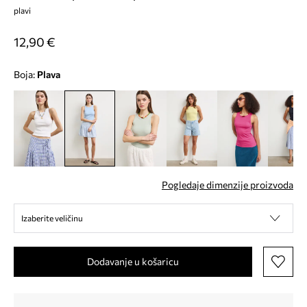
plavi
12,90 €
Boja:
plava
Pogledaje dimenzije proizvoda
Izaberite veličinu
Dodavanje u košaricu