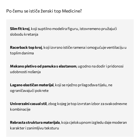
Po čemu se ističe ženski top Medicine?
Slim fit kroj
, koji suptilno modelira figuru, istovremeno pružajući
slobodu kretanja
Racerback top kroj
, koji izvrsno ističe ramena i omogućuje ventilaciju u
toplim danima
Mekano pletivo od pamuka s elastanom
, ugodno na dodir i pridonosi
udobnosti nošenja
Lagano elastičan materijal
, koji se nježno prilagođava tijelu, ne
ograničavajući pokrete
Univerzalni casual stil
, zbog kojeg je top izvrstan izbor za svakodnevne
kombinacije
Rebrasta struktura materijala
, koja cjelokupnom izgledu daje moderan
karakter i zanimljivu teksturu