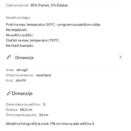
Cijeli proizvod
:
95% Pamuk, 5% Elastan
Savjeti za njegu
:
Prati na max. temperaturi 30°C – program za osjetljivo rublje.
Ne izbjeljivati.
Ne sušiti u sušilici.
Glačati na max. temperaturi 110°C.
Ne čistiti kemijski.
Dimenzije
Izrez
:
okrugli
Vrsta naramenica
:
racerback
Kroj
:
slim fit
Dimenzije
Dane mjere za veličinu
:
S.
Duljina
:
56,5 cm
Širina ispod pazuha
:
33 cm
Model na fotografiji je visok 178 cm i ima na sebi veličinu S