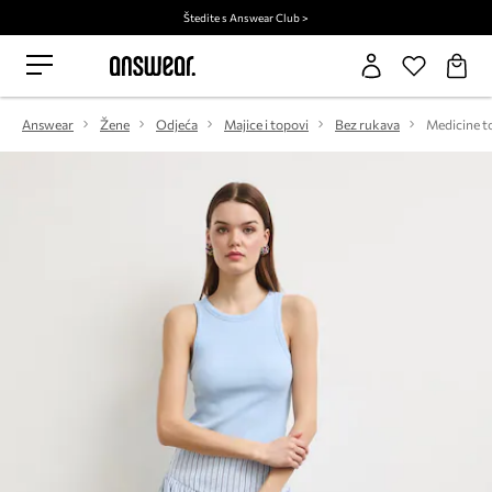
Štedite s Answear Club >
Answear
Žene
Odjeća
Majice i topovi
Bez rukava