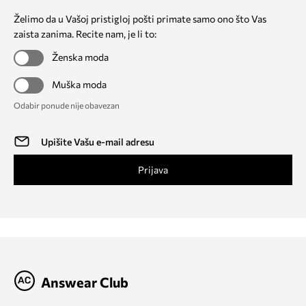
Želimo da u Vašoj pristigloj pošti primate samo ono što Vas
zaista zanima. Recite nam, je li to:
Ženska moda
Muška moda
Odabir ponude nije obavezan
Prijava
Answear Club