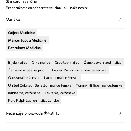
Standardna veličina
Preporučamo da odaberete veličinu koju inače nosite.
Oznake
Odjeća Medicine
Majice i topovi Medicine
Bez rukava Medicine
Bijele majice
Crne majice
Crop top majice
Ženske oversized majice
Ženske majice s natpisom
Lauren Ralph Lauren majice ženske
Guess majice ženske
Lacoste majice ženske
United Colors of Benetton majice ženske
Tommy Hilfiger majice ženske
adidas majice ženske
Levi's majice ženske
Polo Ralph Lauren majice ženske
Recenzije proizvoda
4.9
13