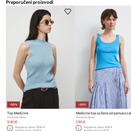
Preporučeni proizvodi
-50%
-20%
Top Medicine
Trenutna cijena:
Trenutna cijena:
9,90 €
7,90 €
Regularna cijena:
19,90 €
Regularna cijena:
9,90 €
Najniža cijena:
19,90 €
Najniža cijena:
9,90 €