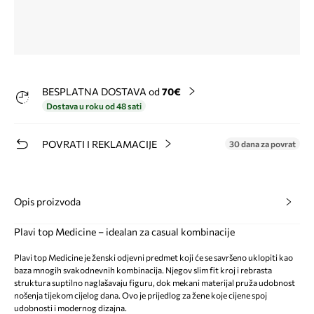
BESPLATNA DOSTAVA od
70€
Dostava u roku od 48 sati
POVRATI I REKLAMACIJE
30 dana za povrat
Opis proizvoda
Plavi top Medicine – idealan za casual kombinacije
Plavi top Medicine je ženski odjevni predmet koji će se savršeno uklopiti kao
baza mnogih svakodnevnih kombinacija. Njegov slim fit kroj i rebrasta
struktura suptilno naglašavaju figuru, dok mekani materijal pruža udobnost
nošenja tijekom cijelog dana. Ovo je prijedlog za žene koje cijene spoj
udobnosti i modernog dizajna.