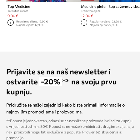
Top Medicine
Medicine pleteni top za žene s visk
Trenutna cijena:
Trenutna cijena:
9,90 €
12,90 €
Regularna cijena:
12,90 €
Regularna cijena:
22,90 €
Najniža cijena:
12,90 €
Najniža cijena:
22,90 €
Prijavite se na naš newsletter i
ostvarite
-20%
** na svoju prvu
kupnju.
Pridružite se našoj zajednici kako biste primali informacije o
najnovijim promocijama i proizvodima.
**Popust je jednokratan, odnosi se na nesnižene proizvode i vrijedi za kupnju
u vrijednosti od min. 80€. Popust se ne može kombinirati s drugim akcijama, a
neki proizvodi mogu biti isključeni iz popusta. Provjerite:
isključenja iz
promocije
.