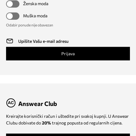
Ženska moda
Muška moda
Odabir ponude nije obavezan
Prijava
Answear Club
Kreirajte korisnički račun i uštedite pri svakoj kupnji. U Answear
Clubu dobivate do
20%
trajnog popusta od regularnih cijena.