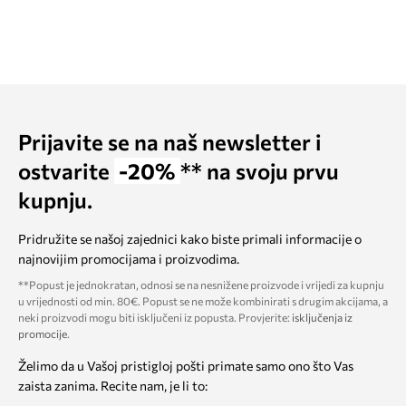
Prijavite se na naš newsletter i
ostvarite
-20%
** na svoju prvu
kupnju.
Pridružite se našoj zajednici kako biste primali informacije o
najnovijim promocijama i proizvodima.
**Popust je jednokratan, odnosi se na nesnižene proizvode i vrijedi za kupnju
u vrijednosti od min. 80€. Popust se ne može kombinirati s drugim akcijama, a
neki proizvodi mogu biti isključeni iz popusta. Provjerite:
isključenja iz
promocije
.
Želimo da u Vašoj pristigloj pošti primate samo ono što Vas
zaista zanima. Recite nam, je li to: