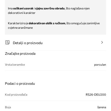
Ima
oslikani uzorak
i
sjajnu završnu obradu
, što naglašava njen
dekorativni karakter
Karakterizira je
dekorativan oblik s ručkom
, što omogućuje zanimljive
cvjetne aranžmane
Detalji o proizvodu
Značajke proizvoda
Vrsta keramike
porculan
Podaci o proizvodu
Kod proizvođača
RS26-DEU200
Boja
šarena