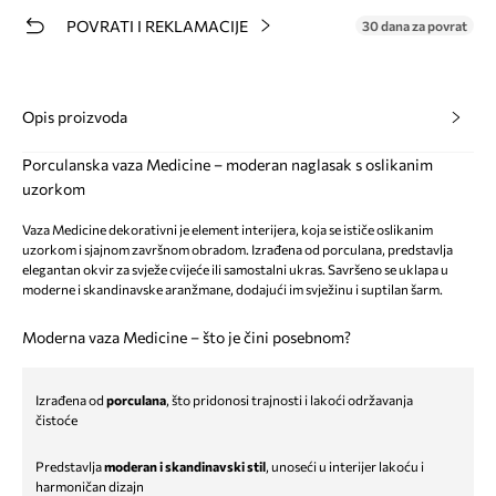
POVRATI I REKLAMACIJE
30 dana za povrat
Opis proizvoda
Porculanska vaza Medicine – moderan naglasak s oslikanim
uzorkom
Vaza Medicine dekorativni je element interijera, koja se ističe oslikanim
uzorkom i sjajnom završnom obradom. Izrađena od porculana, predstavlja
elegantan okvir za svježe cvijeće ili samostalni ukras. Savršeno se uklapa u
moderne i skandinavske aranžmane, dodajući im svježinu i suptilan šarm.
Moderna vaza Medicine – što je čini posebnom?
Izrađena od
porculana
, što pridonosi trajnosti i lakoći održavanja
čistoće
Predstavlja
moderan i skandinavski stil
, unoseći u interijer lakoću i
harmoničan dizajn