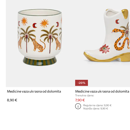
-20%
Medicine vaza ukrasna od dolomita
Medicine vaza ukrasna od dolomita
Trenutna cijena:
8,90 €
7,90 €
Regularna cijena:
9,90 €
Najniža cijena:
9,90 €