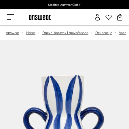
Štedite s Answear Club >
Answear
Home
Dnevni boravak i spavaća soba
Dekoracije
Vaze