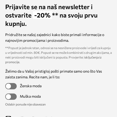
Prijavite se na naš newsletter i
ostvarite
-20%
** na svoju prvu
kupnju.
Pridružite se našoj zajednici kako biste primali informacije o
najnovijim promocijama i proizvodima.
**Popust je jednokratan, odnosi se na nesnižene proizvode i vrijedi za kupnju
u vrijednosti od min. 80€. Popust se ne može kombinirati s drugim akcijama, a
neki proizvodi mogu biti isključeni iz popusta. Provjerite:
isključenja iz
promocije
.
Želimo da u Vašoj pristigloj pošti primate samo ono što Vas
zaista zanima. Recite nam, je li to:
Ženska moda
Muška moda
Odabir ponude nije obavezan