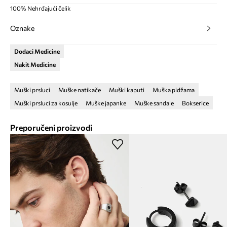
100% Nehrđajući čelik
Oznake
Dodaci Medicine
Nakit Medicine
Muški prsluci
Muške natikače
Muški kaputi
Muška pidžama
Muški prsluci za kosulje
Muške japanke
Muške sandale
Bokserice
Preporučeni proizvodi