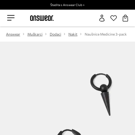
Štedite s Answear Club >
Answear
Muškarci
Dodaci
Nakit
Naušnice Medicine 3-pack