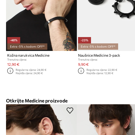
-48%
-23%
Extra -5% s kodom: OFF*
Extra -5% s kodom: OFF*
Kožna narukvica Medicine
Naušnice Medicine 3-pack
Trenutna cijena:
Trenutna cijena:
12,90 €
9,90 €
Regularna cijena:
24,90 €
Regularna cijena:
22,90 €
Najniža cijena:
24,90 €
Najniža cijena:
12,90 €
Otkrijte Medicine proizvode