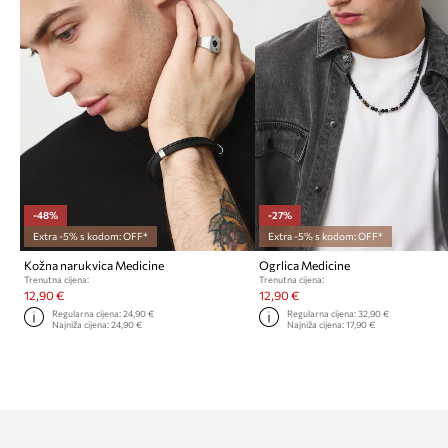
-48%
-27%
Extra -5% s kodom: OFF*
Extra -5% s kodom: OFF*
Kožna narukvica Medicine
Ogrlica Medicine
Trenutna cijena:
Trenutna cijena:
12,90 €
12,90 €
Regularna cijena:
24,90 €
Regularna cijena:
32,90 €
Najniža cijena:
24,90 €
Najniža cijena:
17,90 €