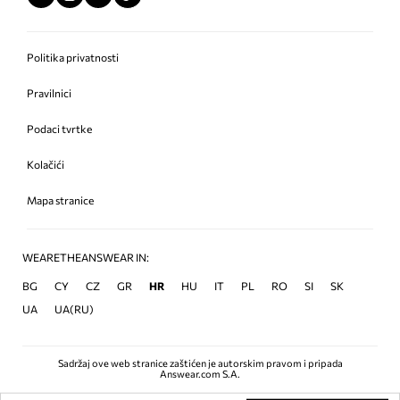
Politika privatnosti
Pravilnici
Podaci tvrtke
Kolačići
Mapa stranice
WEARETHEANSWEAR IN:
BG
CY
CZ
GR
HR
HU
IT
PL
RO
SI
SK
UA
UA(RU)
Sadržaj ove web stranice zaštićen je autorskim pravom i pripada
Answear.com S.A.