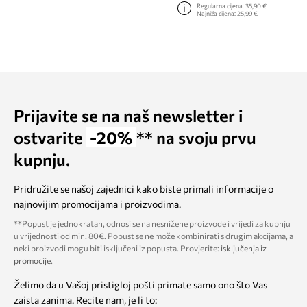
Regularna cijena:
35,90 €
Najniža cijena:
25,99 €
Prijavite se na naš newsletter i
ostvarite
-20%
** na svoju prvu
kupnju.
Pridružite se našoj zajednici kako biste primali informacije o
najnovijim promocijama i proizvodima.
**Popust je jednokratan, odnosi se na nesnižene proizvode i vrijedi za kupnju
u vrijednosti od min. 80€. Popust se ne može kombinirati s drugim akcijama, a
neki proizvodi mogu biti isključeni iz popusta. Provjerite:
isključenja iz
promocije
.
Želimo da u Vašoj pristigloj pošti primate samo ono što Vas
zaista zanima. Recite nam, je li to: