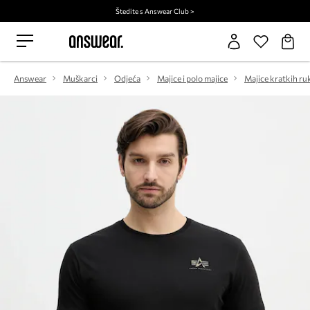
Štedite s Answear Club >
Answear
Muškarci
Odjeća
Majice i polo majice
Majice kratkih ru