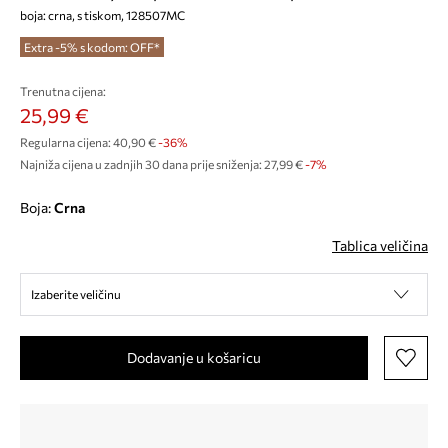
boja: crna, s tiskom, 128507MC
Extra -5% s kodom: OFF*
Trenutna cijena:
25,99 €
Regularna cijena:
40,90 €
-36%
Najniža cijena u zadnjih 30 dana prije sniženja:
27,99 €
 -7%
Boja:
crna
Tablica veličina
Izaberite veličinu
Dodavanje u košaricu