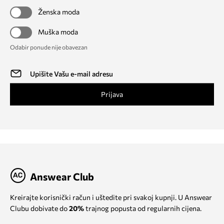
Ženska moda
Muška moda
Odabir ponude nije obavezan
Prijava
Answear Club
Kreirajte korisnički račun i uštedite pri svakoj kupnji. U Answear
Clubu dobivate do
20%
trajnog popusta od regularnih cijena.