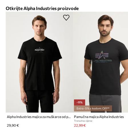
Otkrijte Alpha Industries proizvode
-11%
Extra -5% s kodom: OFF*
Alpha Industries majica za muškarce od pamuka Foam Middle
Pamučna majica Alpha Industries
Trenutna cijena:
29,90 €
22,99 €