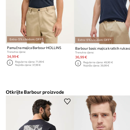
Extra -5% s kodom: OFF*
Extra -5% s kodom: OFF*
Pamučna majica Barbour HOLLINS
Trenutna cijena:
Trenutna cijena:
34,99 €
36,99 €
Regularna cijena:
71,99 €
Regularna cijena:
49,90 €
Najniža cijena:
37,99 €
Najniža cijena:
39,99 €
Otkrijte Barbour proizvode