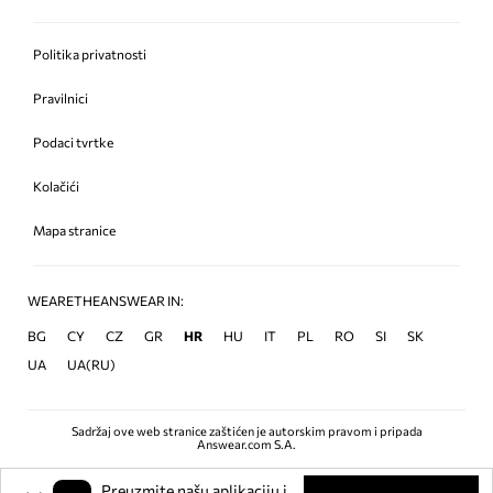
Politika privatnosti
Pravilnici
Podaci tvrtke
Kolačići
Mapa stranice
WEARETHEANSWEAR IN:
BG
CY
CZ
GR
HR
HU
IT
PL
RO
SI
SK
UA
UA(RU)
Sadržaj ove web stranice zaštićen je autorskim pravom i pripada
Answear.com S.A.
Preuzmite našu aplikaciju i