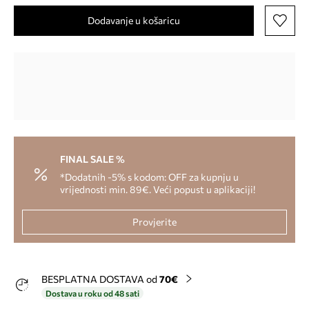
Dodavanje u košaricu
FINAL SALE %
*Dodatnih -5% s kodom: OFF za kupnju u
vrijednosti min. 89€. Veći popust u aplikaciji!
Provjerite
BESPLATNA DOSTAVA od
70€
Dostava u roku od 48 sati