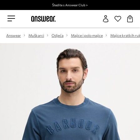
Štedite s Answear Club >
Answear
Muškarci
Odjeća
Majice i polo majice
Majice kratkih ru