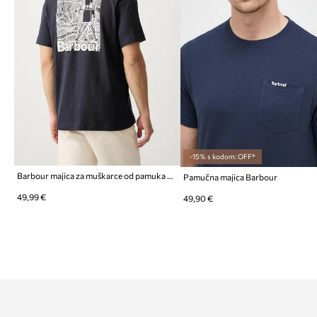
-15% s kodom: OFF*
Barbour majica za muškarce od pamuka MOONWELL
Pamučna majica Barbour
49,99 €
49,90 €