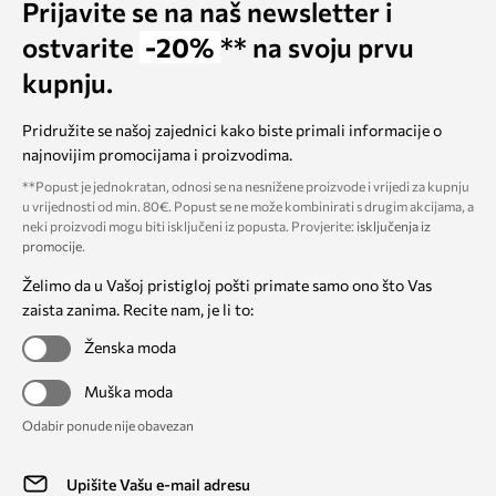
Prijavite se na naš newsletter i
ostvarite
-20%
** na svoju prvu
kupnju.
Pridružite se našoj zajednici kako biste primali informacije o
najnovijim promocijama i proizvodima.
**Popust je jednokratan, odnosi se na nesnižene proizvode i vrijedi za kupnju
u vrijednosti od min. 80€. Popust se ne može kombinirati s drugim akcijama, a
neki proizvodi mogu biti isključeni iz popusta. Provjerite:
isključenja iz
promocije
.
Želimo da u Vašoj pristigloj pošti primate samo ono što Vas
zaista zanima. Recite nam, je li to:
Ženska moda
Muška moda
Odabir ponude nije obavezan