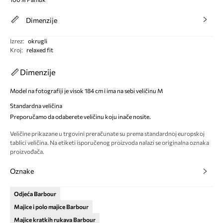
Dimenzije
Izrez
:
okrugli
Kroj
:
relaxed fit
Dimenzije
Model na fotografiji je visok 184 cm i ima na sebi veličinu M
Standardna veličina
Preporučamo da odaberete veličinu koju inače nosite.
Veličine prikazane u trgovini preračunate su prema standardnoj europskoj
tablici veličina. Na etiketi isporučenog proizvoda nalazi se originalna oznaka
proizvođača.
Oznake
Odjeća Barbour
Majice i polo majice Barbour
Majice kratkih rukava Barbour