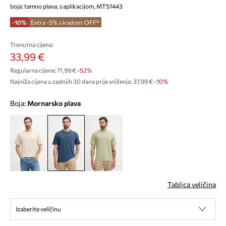
boja: tamno plava, s aplikacijom, MTS1443
-10%
Extra -5% s kodom: OFF*
Trenutna cijena:
33,99 €
Regularna cijena:
71,99 €
-52%
Najniža cijena u zadnjih 30 dana prije sniženja:
37,99 €
 -10%
Boja:
mornarsko plava
Tablica veličina
Izaberite veličinu