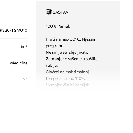
SASTAV
100% Pamuk
RS26-TSM010
Prati na max 30°C. Nježan
program.
bež
Ne smije se izbjeljivati.
Zabranjeno sušenje u sušilici
Medicine
rublja.
Glačati na maksimalnoj
temperaturi od 110°C.
Nemojte čistiti kemijski.
KROJ
Izrez
:
okrugli
Kroj
:
slim fit