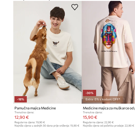
-30%
-18%
Extra -5% s kodom: OFF*
Pamučna majica Medicine
Medicine majica za muškarce o
Trenutna cijena:
Trenutna cijena:
12,90 €
15,90 €
Regularna cijena:
19,90 €
Regularna cijena:
22,90 €
Najniža cijena u zadnjih 30 dana prije sniženja:
15,90 €
Najniža cijena od početka prodaje:
22,90 €