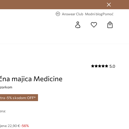
Answear Club >
-20% na prvu narudžbu >
Answear Club
Modni blog
Pomoć
5.0
na majica Medicine
 uzorkom
tra -5% s kodom: OFF*
ena:
jena:
22,90 €
-56%