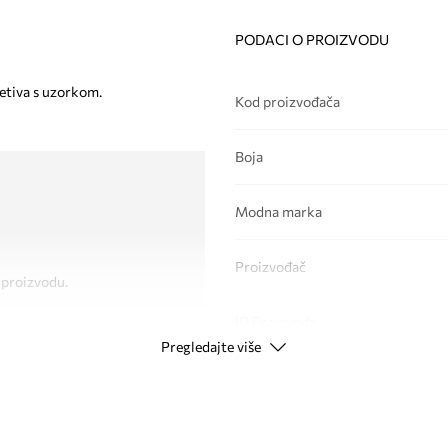
PODACI O PROIZVODU
letiva s uzorkom.
Kod proizvođača
Boja
Modna marka
Proizvođač
 proizvodu.
ID Proizvoda
Pregledajte više