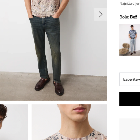
Najniža cijen
Boja:
bež
Izaberite v