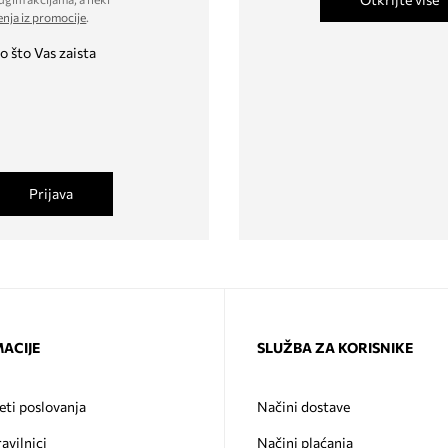
enja iz promocije
.
o što Vas zaista
Prijava
ACIJE
SLUŽBA ZA KORISNIKE
eti poslovanja
Načini dostave
ravilnici
Načini plaćanja