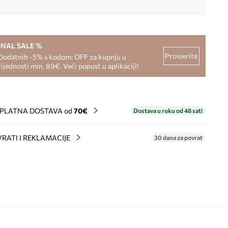
INAL SALE %
Provjerite
Dodatnih -5% s kodom: OFF za kupnju u
rijednosti min. 89€. Veći popust u aplikaciji!
PLATNA DOSTAVA od
70€
Dostava u roku od 48 sati
RATI I REKLAMACIJE
30 dana za povrat