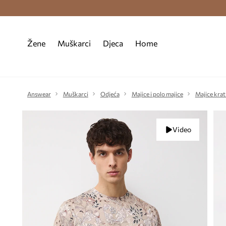
Premium Fashion Benefits >
Besplatna d
Žene
Muškarci
Djeca
Home
Answear
Muškarci
Odjeća
Majice i polo majice
Majice krat
Video