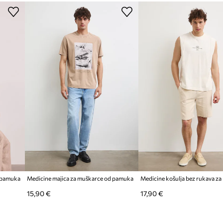
d pamuka
Medicine majica za muškarce od pamuka
15,90 €
17,90 €