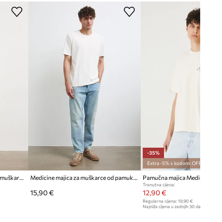
DIMENZIJE
Model na fotografiji je visok 189
cm i ima na sebi veličinu M
Manja veličina
Preporučamo da odaberete veću veličinu
nego što inače nosite.
Pogledaje dimenzije proizvoda
-35%
Extra -5% s kodom: OFF*
Medicine košulja bez rukava za muškarce od pamuka
Medicine majica za muškarce od pamuka s elastanom
Pamučna majica Medicine
Trenutna cijena:
15,90 €
12,90 €
Regularna cijena:
19,90 €
Najniža cijena u zadnjih 30 dana prije sn