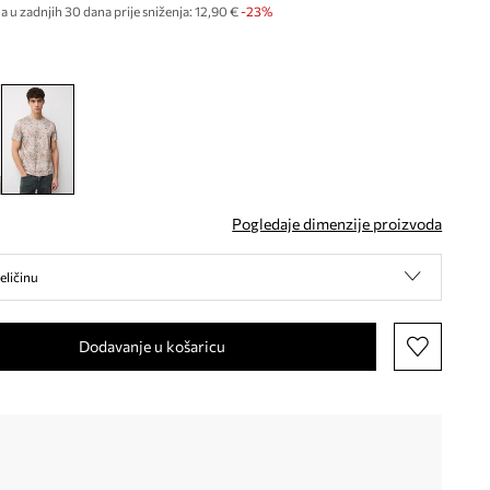
a u zadnjih 30 dana prije sniženja:
12,90 €
 -23%
Pogledaje dimenzije proizvoda
eličinu
Dodavanje u košaricu