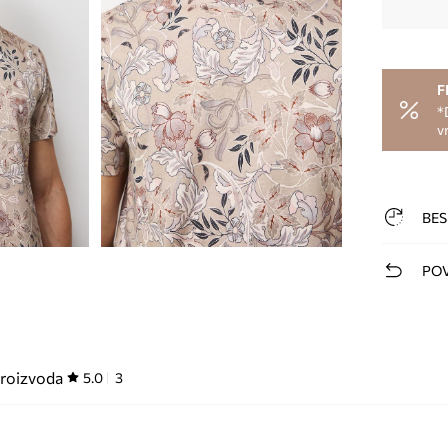
F
*
v
BES
POV
proizvoda
5.0
3