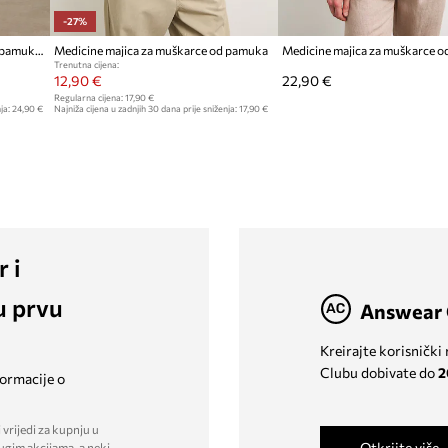
-27%
Medicine majica za muškarce od pamuka s elastanom
Medicine majica za muškarce od pamuka
Medicine majica za muškarce 
Trenutna cijena:
12,90 €
22,90 €
Regularna cijena:
17,90 €
ja:
24,90 €
Najniža cijena u zadnjih 30 dana prije sniženja:
17,90 €
r i
u prvu
Answear 
Kreirajte korisnički
Clubu dobivate do
2
formacije o
 vrijedi za kupnju u
Otkrijte više
ugim akcijama, a neki