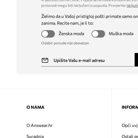
proizvodi mogu biti isključeni iz popusta. Provjerite:
isključ
Želimo da u Vašoj pristigloj pošti primate samo on
zanima. Recite nam, je li to:
Ženska moda
Muška moda
Odabir ponude nije obavezan
O NAMA
INFORM
O Answear.hr
Opći uvj
Suradnja
Ostali p