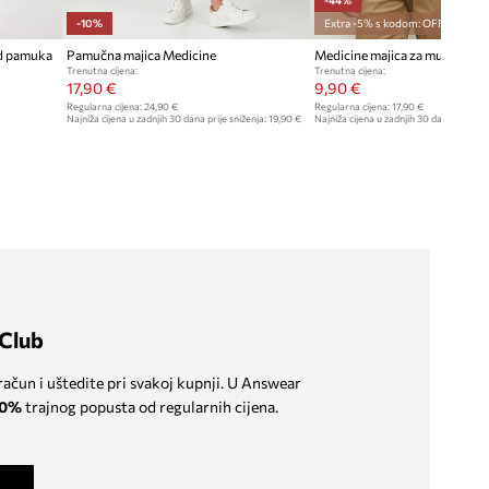
-10%
Extra -5% s kodom: OFF*
od pamuka
Pamučna majica Medicine
Medicine majica za muškarce
Trenutna cijena:
Trenutna cijena:
17,90 €
9,90 €
Regularna cijena:
24,90 €
Regularna cijena:
17,90 €
Najniža cijena u zadnjih 30 dana prije sniženja:
19,90 €
Najniža cijena u zadnjih 30 dana prije sn
Club
 račun i uštedite pri svakoj kupnji. U Answear
0%
trajnog popusta od regularnih cijena.