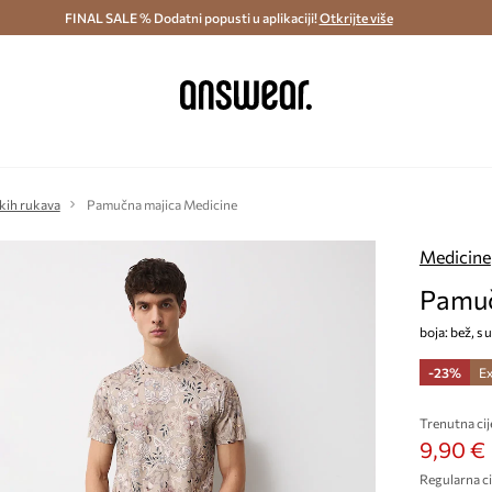
ostava i povrat (od 70€) >
FINAL SALE % Dodatni popusti u aplikaciji!
Dostava u roku 48 sati >
Otkrijte više
Štedite s 
kih rukava
Pamučna majica Medicine
Medicine
Pamuč
boja: bež, s
-23%
Ex
Trenutna cij
9,90 €
Regularna ci