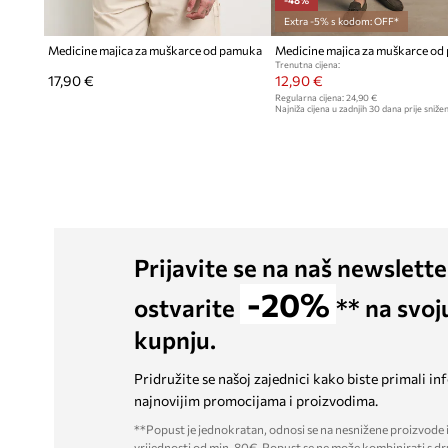
Extra -5% s kodom: OFF*
Medicine majica za muškarce od pamuka
Trenutna cijena:
17,90 €
12,90 €
Regularna cijena:
24,90 €
Najniža cijena u zadnjih 30 dana prije snižen
Prijavite se na naš newslette
-20%
ostvarite
** na svoj
kupnju.
Pridružite se našoj zajednici kako biste primali in
najnovijim promocijama i proizvodima.
**Popust je jednokratan, odnosi se na nesnižene proizvode i
vrijednosti od min. 80€. Popust se ne može kombinirati s dr