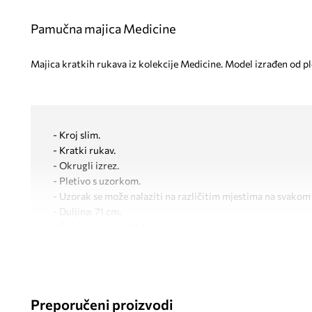
Pamučna majica Medicine
Majica kratkih rukava iz kolekcije Medicine. Model izrađen od p
- Kroj slim.
- Kratki rukav.
- Okrugli izrez.
- Pletivo s uzorkom.
- Uzorak se može nalaziti na različitim mjestima na svakom
- Duljina: 71 cm.
- Širina u prsima: 51,5 cm.
- Dimenzije navedene za veličinu: M.
Preporučeni proizvodi