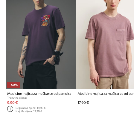
-50%
Medicine majica za muškarce od pamuka
Medicine majica za muškarce od p
Trenutna cijena:
9,90 €
17,90 €
Regularna cijena:
19,90 €
Najniža cijena:
19,90 €