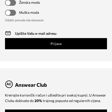
Ženska moda
Muška moda
Odabir ponude nije obavezan
Prijava
Answear Club
Kreirajte korisnički račun i uštedite pri svakoj kupnji. U Answear
Clubu dobivate do
20%
trajnog popusta od regularnih cijena.