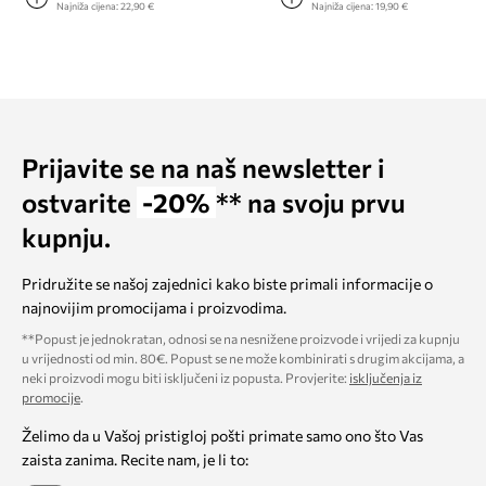
Najniža cijena:
22,90 €
Najniža cijena:
19,90 €
Prijavite se na naš newsletter i
ostvarite
-20%
** na svoju prvu
kupnju.
Pridružite se našoj zajednici kako biste primali informacije o
najnovijim promocijama i proizvodima.
**Popust je jednokratan, odnosi se na nesnižene proizvode i vrijedi za kupnju
u vrijednosti od min. 80€. Popust se ne može kombinirati s drugim akcijama, a
neki proizvodi mogu biti isključeni iz popusta. Provjerite:
isključenja iz
promocije
.
Želimo da u Vašoj pristigloj pošti primate samo ono što Vas
zaista zanima. Recite nam, je li to: