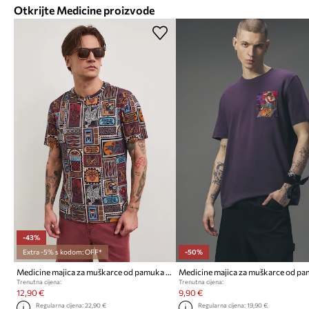
Otkrijte Medicine proizvode
-43%
Extra -5% s kodom: OFF*
-50%
Medicine majica za muškarce od pamuka s elastanom
Medicine majica za muškarce od p
Trenutna cijena:
Trenutna cijena:
12,90 €
9,90 €
Regularna cijena:
22,90 €
Regularna cijena:
19,90 €