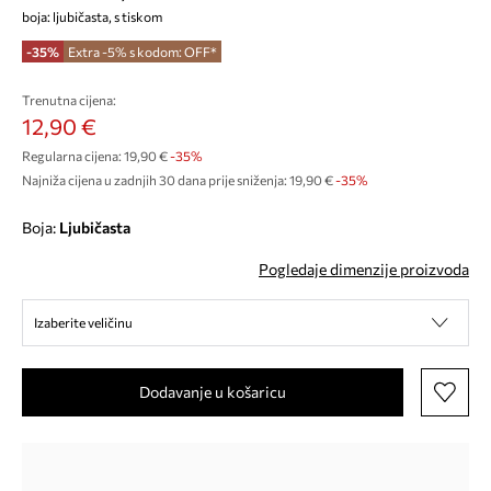
boja: ljubičasta, s tiskom
-35%
Extra -5% s kodom: OFF*
Trenutna cijena:
12,90 €
Regularna cijena:
19,90 €
-35%
Najniža cijena u zadnjih 30 dana prije sniženja:
19,90 €
 -35%
Boja:
ljubičasta
Pogledaje dimenzije proizvoda
Izaberite veličinu
Dodavanje u košaricu