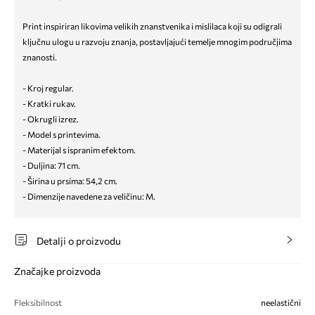
Print inspiriran likovima velikih znanstvenika i mislilaca koji su odigrali
ključnu ulogu u razvoju znanja, postavljajući temelje mnogim područjima
znanosti.
- Kroj regular.
- Kratki rukav.
- Okrugli izrez.
- Model s printevima.
- Materijal s ispranim efektom.
- Duljina: 71 cm.
- Širina u prsima: 54,2 cm.
- Dimenzije navedene za veličinu: M.
Detalji o proizvodu
Značajke proizvoda
Fleksibilnost
neelastični