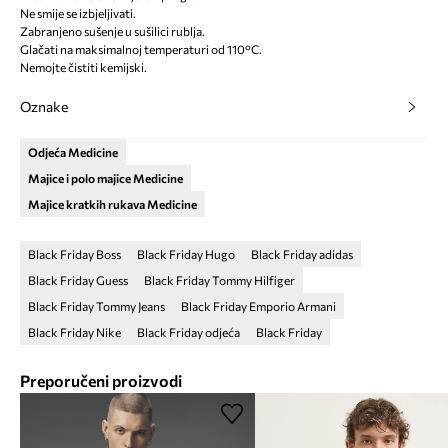
Ne smije se izbjeljivati.
Zabranjeno sušenje u sušilici rublja.
Glačati na maksimalnoj temperaturi od 110°C.
Nemojte čistiti kemijski.
Oznake
Odjeća Medicine
Majice i polo majice Medicine
Majice kratkih rukava Medicine
Black Friday Boss
Black Friday Hugo
Black Friday adidas
Black Friday Guess
Black Friday Tommy Hilfiger
Black Friday Tommy Jeans
Black Friday Emporio Armani
Black Friday Nike
Black Friday odjeća
Black Friday
Preporučeni proizvodi