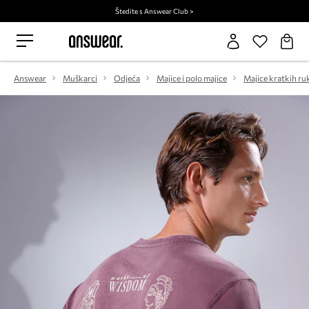
Štedite s Answear Club >
Answear
Muškarci
Odjeća
Majice i polo majice
Majice kratkih ru