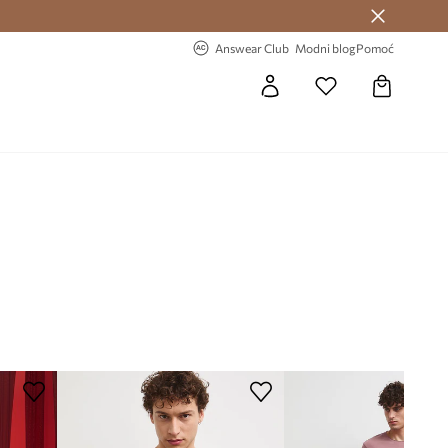
Answear Club >
-20% na prvu narudžbu >
Answear Club
Modni blog
Pomoć