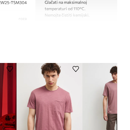
Glačati na maksimalnoj
RW25-TSM304
temperaturi od 110°C.
Nemojte čistiti kemijski.
roza
Medicine
KROJ
Izrez
:
okrugli
Kroj
:
relaxed fit
DIMENZIJE
Veća veličina
Preporučamo da odaberete manju
veličinu nego što nosite.
Pogledaje dimenzije proizvoda