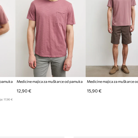
d pamuka
Medicine majica za muškarce od pamuka
12,90 €
15,90 €
ja:
17,90 €