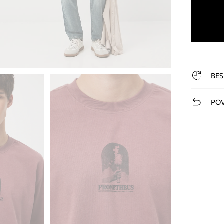
BES
POV