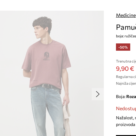
Medicine
Pamuč
boja: ružičas
-50%
Trenutna cij
9,90 €
Regularna ci
Najniža cijen
Boja:
roza
Nedostup
Nažalost, 
proizvoda 