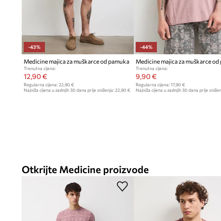
-43%
-44%
Medicine majica za muškarce od pamuka
Medicine majica za muškarce o
Trenutna cijena:
Trenutna cijena:
12,90 €
9,90 €
Regularna cijena:
22,90 €
Regularna cijena:
17,90 €
Najniža cijena u zadnjih 30 dana prije sniženja:
22,90 €
Najniža cijena u zadnjih 30 dana prije snižen
Otkrijte Medicine proizvode