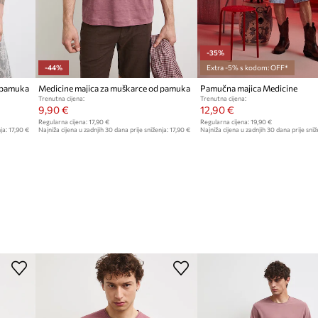
-35%
-44%
Extra -5% s kodom: OFF*
d pamuka
Medicine majica za muškarce od pamuka
Pamučna majica Medicine
Trenutna cijena:
Trenutna cijena:
9,90 €
12,90 €
Regularna cijena:
17,90 €
Regularna cijena:
19,90 €
ja:
17,90 €
Najniža cijena u zadnjih 30 dana prije sniženja:
17,90 €
Najniža cijena u zadnjih 30 dana prije sniž