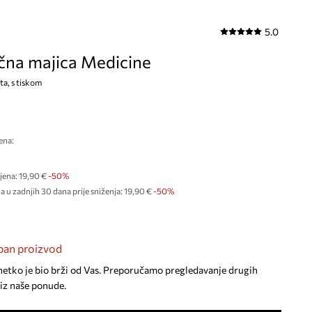
5.0
na majica Medicine
ta, s tiskom
ena:
jena:
19,90 €
-50%
a u zadnjih 30 dana prije sniženja:
19,90 €
 -50%
an proizvod
netko je bio brži od Vas. Preporučamo pregledavanje drugih
iz naše ponude.