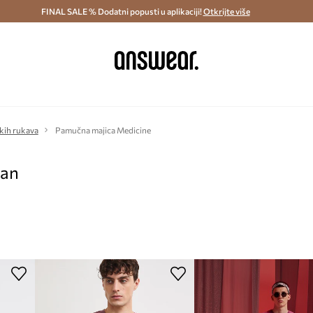
ostava i povrat (od 70€) >
FINAL SALE % Dodatni popusti u aplikaciji!
Dostava u roku 48 sati >
Otkrijte više
Štedite s 
kih rukava
Pamučna majica Medicine
pan