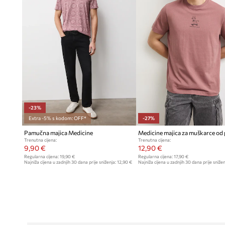
-23%
Extra -5% s kodom: OFF*
-27%
Pamučna majica Medicine
Medicine majica za muškarce o
Trenutna cijena:
Trenutna cijena:
9,90 €
12,90 €
Regularna cijena:
19,90 €
Regularna cijena:
17,90 €
Najniža cijena u zadnjih 30 dana prije sniženja:
12,90 €
Najniža cijena u zadnjih 30 dana prije snižen