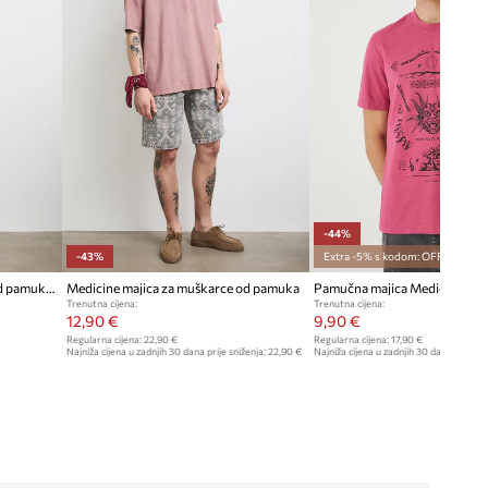
-44%
-43%
Extra -5% s kodom: OFF*
Medicine majica za muškarce od pamuka s elastanom
Medicine majica za muškarce od pamuka
Pamučna majica Medicine
Trenutna cijena:
Trenutna cijena:
12,90 €
9,90 €
Regularna cijena:
22,90 €
Regularna cijena:
17,90 €
Najniža cijena u zadnjih 30 dana prije sniženja:
22,90 €
Najniža cijena u zadnjih 30 dana prije sn