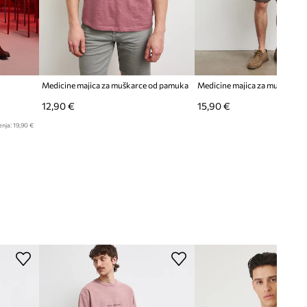
Medicine majica za muškarce od pamuka
12,90 €
15,90 €
enja:
19,90 €