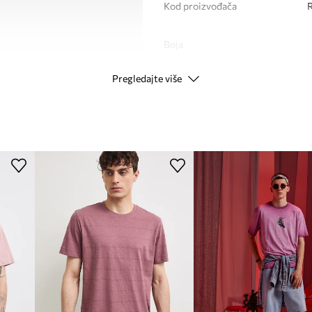
Kod proizvođača
Boja
Pregledajte više
Modna marka
ID Proizvoda