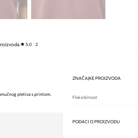
proizvoda
5.0
2
ZNAČAJKE PROIZVODA
amučnog pletiva s printom.
Fleksibilnost
PODACI O PROIZVODU