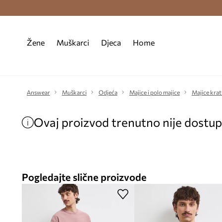
Premium Fashion Benefits >
Besplatna d
Žene
Muškarci
Djeca
Home
Answear
Muškarci
Odjeća
Majice i polo majice
Majice krat
Ovaj proizvod trenutno nije dostu
Pogledajte slične proizvode