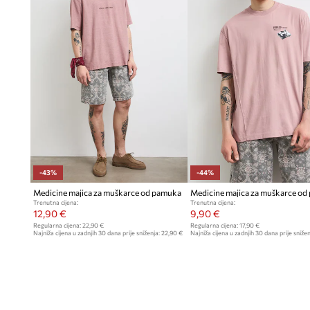
-43%
-44%
Medicine majica za muškarce od pamuka
Medicine majica za muškarce o
Trenutna cijena:
Trenutna cijena:
12,90 €
9,90 €
Regularna cijena:
22,90 €
Regularna cijena:
17,90 €
Najniža cijena u zadnjih 30 dana prije sniženja:
22,90 €
Najniža cijena u zadnjih 30 dana prije snižen