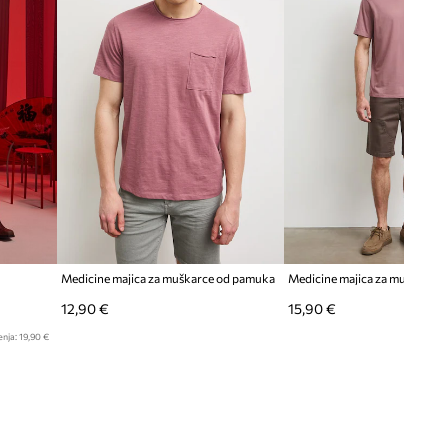
Medicine majica za muškarce od pamuka
12,90 €
15,90 €
enja:
19,90 €