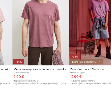
-35%
-44%
Extra -5% s kodom: OFF*
d pamuka
Medicine majica za muškarce od pamuka
Pamučna majica Medicine
Trenutna cijena:
Trenutna cijena:
9,90 €
12,90 €
Regularna cijena:
17,90 €
Regularna cijena:
19,90 €
ja:
17,90 €
Najniža cijena u zadnjih 30 dana prije sniženja:
17,90 €
Najniža cijena u zadnjih 30 dana prije sniž