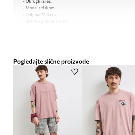
- Okrugli izrez.
- Model s tiskom.
- Duljina: 72,8 cm.
- Širina u prsima: 60 cm.
- Dimenzije navedene za veličinu: M.
Pogledajte slične proizvode