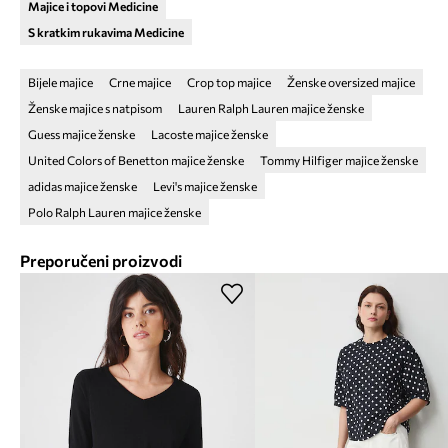
Majice i topovi Medicine
S kratkim rukavima Medicine
Bijele majice
Crne majice
Crop top majice
Ženske oversized majice
Ženske majice s natpisom
Lauren Ralph Lauren majice ženske
Guess majice ženske
Lacoste majice ženske
United Colors of Benetton majice ženske
Tommy Hilfiger majice ženske
adidas majice ženske
Levi's majice ženske
Polo Ralph Lauren majice ženske
Preporučeni proizvodi