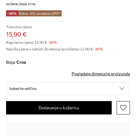
za žene, boja: crna
-30%
Extra -5% s kodom: OFF*
Trenutna cijena:
15,90 €
Regularna cijena:
22,90 €
-30%
Najniža cijena u zadnjih 30 dana prije sniženja:
22,90 €
 -30%
Boja:
crna
Pogledaje dimenzije proizvoda
Izaberite veličinu
Dodavanje u košaricu