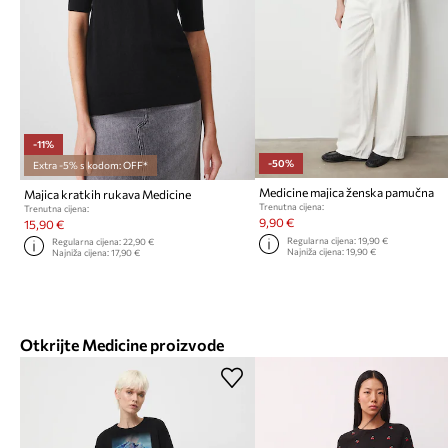
-11%
-50%
Extra -5% s kodom: OFF*
Medicine majica ženska pamučna
Majica kratkih rukava Medicine
Trenutna cijena:
Trenutna cijena:
9,90 €
15,90 €
Regularna cijena:
19,90 €
Regularna cijena:
22,90 €
Najniža cijena:
19,90 €
Najniža cijena:
17,90 €
Otkrijte Medicine proizvode