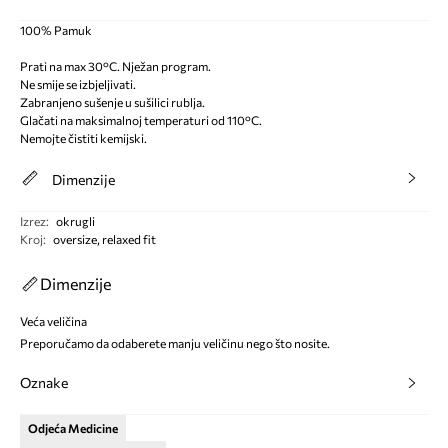
100% Pamuk
Prati na max 30°C. Nježan program.
Ne smije se izbjeljivati.
Zabranjeno sušenje u sušilici rublja.
Glačati na maksimalnoj temperaturi od 110°C.
Nemojte čistiti kemijski.
Dimenzije
Izrez
:
okrugli
Kroj
:
oversize, relaxed fit
Dimenzije
Veća veličina
Preporučamo da odaberete manju veličinu nego što nosite.
Oznake
Odjeća Medicine