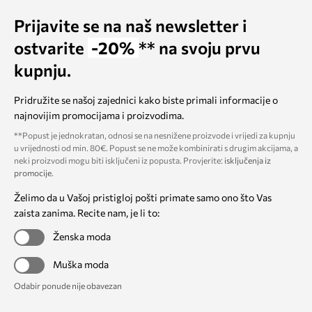
Prijavite se na naš newsletter i
ostvarite
-20%
** na svoju prvu
kupnju.
Pridružite se našoj zajednici kako biste primali informacije o
najnovijim promocijama i proizvodima.
**Popust je jednokratan, odnosi se na nesnižene proizvode i vrijedi za kupnju
u vrijednosti od min. 80€. Popust se ne može kombinirati s drugim akcijama, a
neki proizvodi mogu biti isključeni iz popusta. Provjerite:
isključenja iz
promocije
.
Želimo da u Vašoj pristigloj pošti primate samo ono što Vas
zaista zanima. Recite nam, je li to:
Ženska moda
Muška moda
Odabir ponude nije obavezan