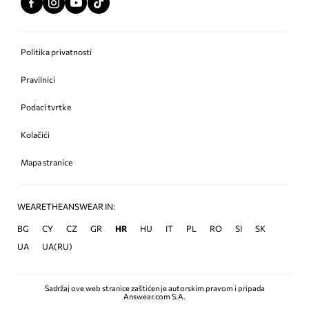
Politika privatnosti
Pravilnici
Podaci tvrtke
Kolačići
Mapa stranice
WEARETHEANSWEAR IN:
BG
CY
CZ
GR
HR
HU
IT
PL
RO
SI
SK
UA
UA(RU)
Sadržaj ove web stranice zaštićen je autorskim pravom i pripada
Answear.com S.A.