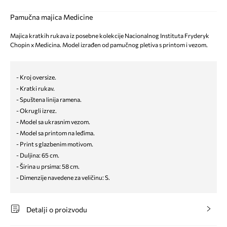
Pamučna majica Medicine
Majica kratkih rukava iz posebne kolekcije Nacionalnog Instituta Fryderyk
Chopin x Medicina. Model izrađen od pamučnog pletiva s printom i vezom.
- Kroj oversize.
- Kratki rukav.
- Spuštena linija ramena.
- Okrugli izrez.
- Model sa ukrasnim vezom.
- Model sa printom na leđima.
- Print s glazbenim motivom.
- Duljina: 65 cm.
- Širina u prsima: 58 cm.
- Dimenzije navedene za veličinu: S.
Detalji o proizvodu