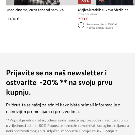
-50%
Medicine majica za žene od pamuka
Majica kratkih rukava Medicine
Trenutna cijena:
19,90 €
7,90 €
Regularna cijena:
15,90 €
Najniža cijena:
15,90 €
Prijavite se na naš newsletter i
ostvarite
-20%
** na svoju prvu
kupnju.
Pridružite se našoj zajednici kako biste primali informacije o
najnovijim promocijama i proizvodima.
**Popust je jednokratan, odnosi se na nesnižene proizvode i vrijedi za kupnju
u vrijednosti od min. 80€. Popust se ne može kombinirati s drugim akcijama, a
neki proizvodi mogu biti isključeni iz popusta. Provjerite:
isključenja iz