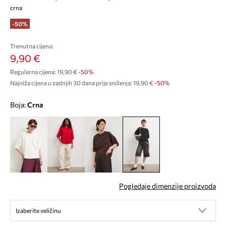
crna
-50%
Trenutna cijena:
9,90 €
Regularna cijena:
19,90 €
-50%
Najniža cijena u zadnjih 30 dana prije sniženja:
19,90 €
 -50%
Boja:
crna
Pogledaje dimenzije proizvoda
Izaberite veličinu