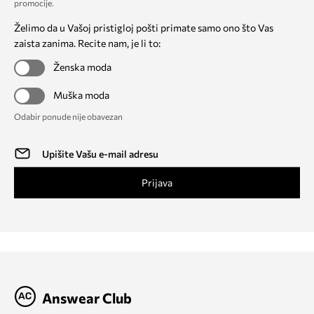
promocije
.
Želimo da u Vašoj pristigloj pošti primate samo ono što Vas
zaista zanima. Recite nam, je li to:
Ženska moda
Muška moda
Odabir ponude nije obavezan
Prijava
Answear Club