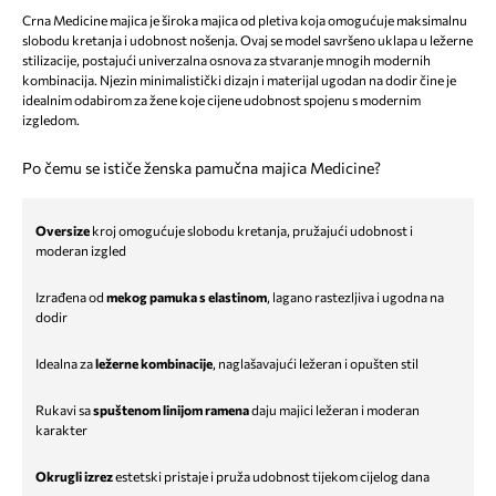
Crna Medicine majica je široka majica od pletiva koja omogućuje maksimalnu
slobodu kretanja i udobnost nošenja. Ovaj se model savršeno uklapa u ležerne
stilizacije, postajući univerzalna osnova za stvaranje mnogih modernih
kombinacija. Njezin minimalistički dizajn i materijal ugodan na dodir čine je
idealnim odabirom za žene koje cijene udobnost spojenu s modernim
izgledom.
Po čemu se ističe ženska pamučna majica Medicine?
Oversize
kroj omogućuje slobodu kretanja, pružajući udobnost i
moderan izgled
Izrađena od
mekog pamuka s elastinom
, lagano rastezljiva i ugodna na
dodir
Idealna za
ležerne kombinacije
, naglašavajući ležeran i opušten stil
Rukavi sa
spuštenom linijom ramena
daju majici ležeran i moderan
karakter
Okrugli izrez
estetski pristaje i pruža udobnost tijekom cijelog dana