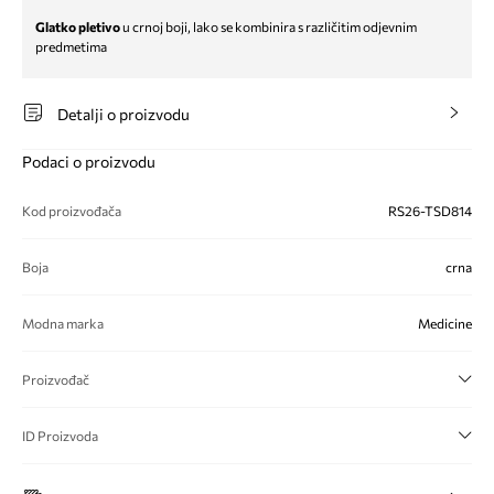
Glatko pletivo
u crnoj boji, lako se kombinira s različitim odjevnim
predmetima
Detalji o proizvodu
Podaci o proizvodu
Kod proizvođača
RS26-TSD814
Boja
crna
Modna marka
Medicine
Proizvođač
ID Proizvoda