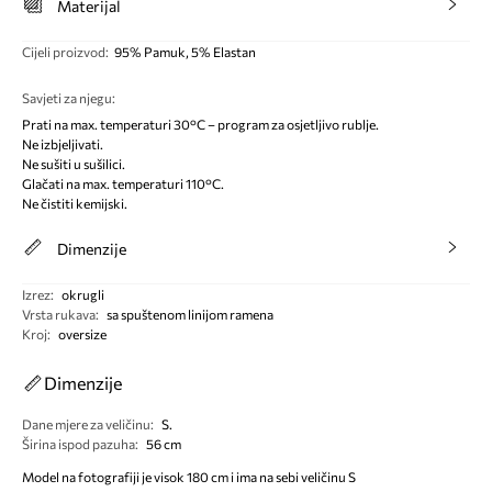
Materijal
Cijeli proizvod
:
95% Pamuk, 5% Elastan
Savjeti za njegu
:
Prati na max. temperaturi 30°C – program za osjetljivo rublje.
Ne izbjeljivati.
Ne sušiti u sušilici.
Glačati na max. temperaturi 110°C.
Ne čistiti kemijski.
Dimenzije
Izrez
:
okrugli
Vrsta rukava
:
sa spuštenom linijom ramena
Kroj
:
oversize
Dimenzije
Dane mjere za veličinu
:
S.
Širina ispod pazuha
:
56 cm
Model na fotografiji je visok 180 cm i ima na sebi veličinu S