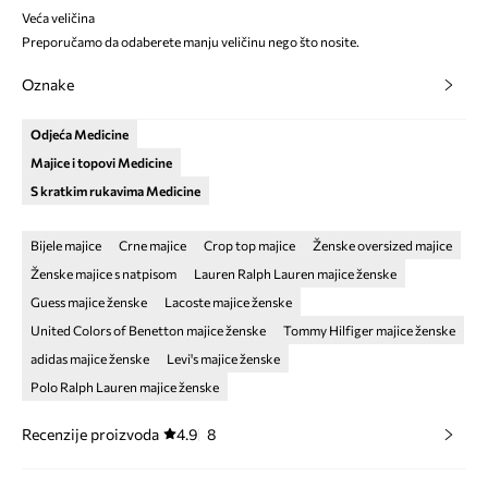
Veća veličina
Preporučamo da odaberete manju veličinu nego što nosite.
Oznake
Odjeća Medicine
Majice i topovi Medicine
S kratkim rukavima Medicine
Bijele majice
Crne majice
Crop top majice
Ženske oversized majice
Ženske majice s natpisom
Lauren Ralph Lauren majice ženske
Guess majice ženske
Lacoste majice ženske
United Colors of Benetton majice ženske
Tommy Hilfiger majice ženske
adidas majice ženske
Levi's majice ženske
Polo Ralph Lauren majice ženske
Recenzije proizvoda
4.9
8