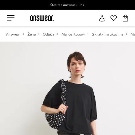
Štedite s Answear Club >
Answear
Žene
Odjeća
Majice i topovi
S kratkim rukavima