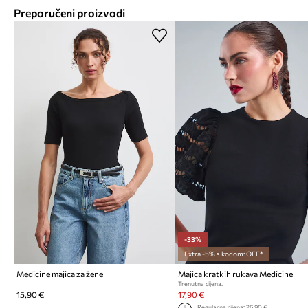
Preporučeni proizvodi
-33%
Extra -5% s kodom: OFF*
Medicine majica za žene
Majica kratkih rukava Medicine
Trenutna cijena:
15,90 €
17,90 €
Regularna cijena:
26,90 €