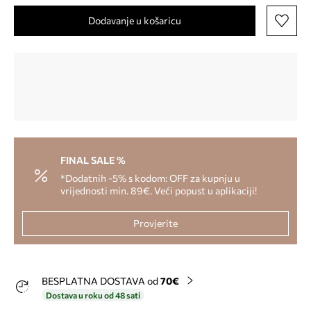
Dodavanje u košaricu
FINAL SALE %
*Dodatnih -5% s kodom: OFF za kupnju u
vrijednosti min. 89€. Veći popust u aplikaciji!
Provjerite
BESPLATNA DOSTAVA od
70€
Dostava u roku od 48 sati