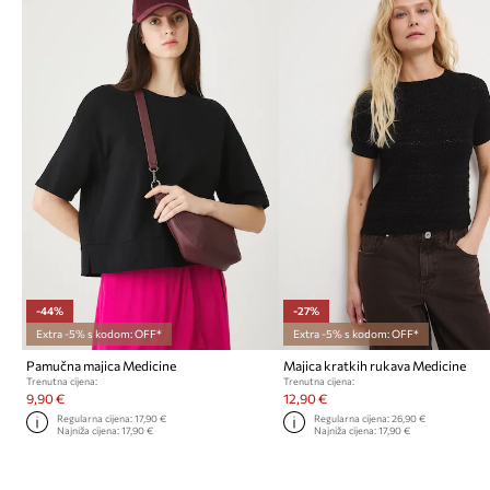
-44%
-27%
Extra -5% s kodom: OFF*
Extra -5% s kodom: OFF*
Pamučna majica Medicine
Majica kratkih rukava Medicine
Trenutna cijena:
Trenutna cijena:
9,90 €
12,90 €
Regularna cijena:
17,90 €
Regularna cijena:
26,90 €
Najniža cijena:
17,90 €
Najniža cijena:
17,90 €