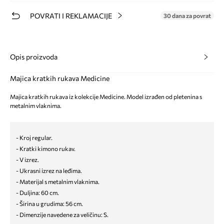
POVRATI I REKLAMACIJE
30 dana za povrat
Opis proizvoda
Majica kratkih rukava Medicine
Majica kratkih rukava iz kolekcije Medicine. Model izrađen od pletenina s
metalnim vlaknima.
- Kroj regular.
- Kratki kimono rukav.
- V izrez.
- Ukrasni izrez na leđima.
- Materijal s metalnim vlaknima.
- Duljina: 60 cm.
- Širina u grudima: 56 cm.
- Dimenzije navedene za veličinu: S.