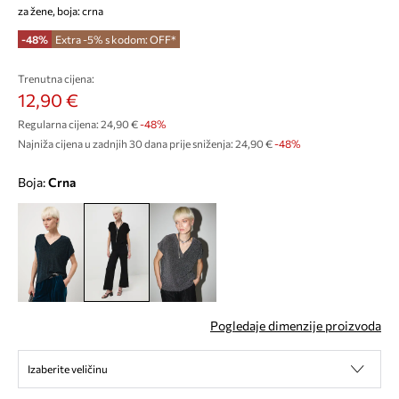
za žene, boja: crna
-48%
Extra -5% s kodom: OFF*
Trenutna cijena:
12,90 €
Regularna cijena:
24,90 €
-48%
Najniža cijena u zadnjih 30 dana prije sniženja:
24,90 €
 -48%
Boja:
crna
Pogledaje dimenzije proizvoda
Izaberite veličinu