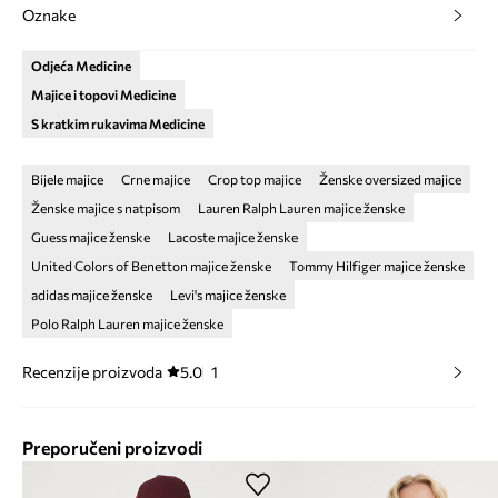
Oznake
Odjeća Medicine
Majice i topovi Medicine
S kratkim rukavima Medicine
Bijele majice
Crne majice
Crop top majice
Ženske oversized majice
Ženske majice s natpisom
Lauren Ralph Lauren majice ženske
Guess majice ženske
Lacoste majice ženske
United Colors of Benetton majice ženske
Tommy Hilfiger majice ženske
adidas majice ženske
Levi's majice ženske
Polo Ralph Lauren majice ženske
Recenzije proizvoda
5.0
1
Preporučeni proizvodi