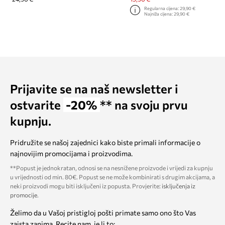
Regularna cijena:
29,90 €
Najniža cijena:
29,90 €
Prijavite se na naš newsletter i
ostvarite
-20%
** na svoju prvu
kupnju.
Pridružite se našoj zajednici kako biste primali informacije o
najnovijim promocijama i proizvodima.
**Popust je jednokratan, odnosi se na nesnižene proizvode i vrijedi za kupnju
u vrijednosti od min. 80€. Popust se ne može kombinirati s drugim akcijama, a
neki proizvodi mogu biti isključeni iz popusta. Provjerite:
isključenja iz
promocije
.
Želimo da u Vašoj pristigloj pošti primate samo ono što Vas
zaista zanima. Recite nam, je li to: