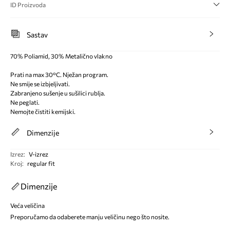
ID Proizvoda
Sastav
70% Poliamid, 30% Metalično vlakno
Prati na max 30°C. Nježan program.
Ne smije se izbjeljivati.
Zabranjeno sušenje u sušilici rublja.
Ne peglati.
Nemojte čistiti kemijski.
Dimenzije
Izrez
:
V-izrez
Kroj
:
regular fit
Dimenzije
Veća veličina
Preporučamo da odaberete manju veličinu nego što nosite.