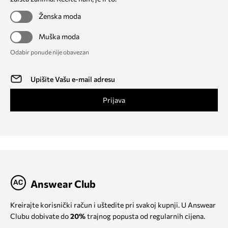
Ženska moda
Muška moda
Odabir ponude nije obavezan
Prijava
Answear Club
Kreirajte korisnički račun i uštedite pri svakoj kupnji. U Answear
Clubu dobivate do
20%
trajnog popusta od regularnih cijena.