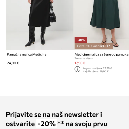
-40%
Extra -5% s kodom: OFF*
Pamučna majica Medicine
Medicine majica za žene od pamuka
Trenutna cijena:
24,90 €
17,90 €
Regularna cijena:
29,90 €
Najniža cijena:
29,90 €
Prijavite se na naš newsletter i
ostvarite
-20%
** na svoju prvu