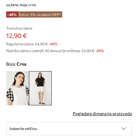
za žene, boja: crna
-48%
Extra -5% s kodom: OFF*
Trenutna cijena:
12,90 €
Regularna cijena:
24,90 €
-48%
Najniža cijena u zadnjih 30 dana prije sniženja:
24,90 €
 -48%
Boja:
crna
Pogledaje dimenzije proizvoda
Izaberite veličinu