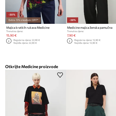
-30%
Extra -5% s kodom: OFF*
-38%
Majica kratkih rukava Medicine
Medicine majica ženska pamučna
Trenutna cijena:
Trenutna cijena:
15,90 €
7,90 €
Regularna cijena:
22,90 €
Regularna cijena:
12,90 €
Najniža cijena:
22,90 €
Najniža cijena:
12,90 €
Otkrijte Medicine proizvode