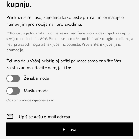
kupnju.
Pridružite se našoj zajednici kako biste primali informacije o
najnovijim promocijama i proizvodima.
**Popust je jednokratan, odnosi se na nesnižene proizvode i vrijedi za kupnju
u vrijednosti od min. 80€. Popust se ne može kombinirati s drugim akcijama, a
neki proizvodi mogu biti isključeni iz popusta. Provjerite:
isključenja iz
promocije
.
Želimo da u Vašoj pristigloj pošti primate samo ono što Vas
zaista zanima. Recite nam, je li to:
Ženska moda
Muška moda
Odabir ponude nije obavezan
Prijava