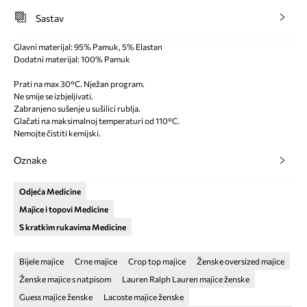
Sastav
Glavni materijal: 95% Pamuk, 5% Elastan
Dodatni materijal: 100% Pamuk
Prati na max 30°C. Nježan program.
Ne smije se izbjeljivati.
Zabranjeno sušenje u sušilici rublja.
Glačati na maksimalnoj temperaturi od 110°C.
Nemojte čistiti kemijski.
Oznake
Odjeća Medicine
Majice i topovi Medicine
S kratkim rukavima Medicine
Bijele majice
Crne majice
Crop top majice
Ženske oversized majice
Ženske majice s natpisom
Lauren Ralph Lauren majice ženske
Guess majice ženske
Lacoste majice ženske