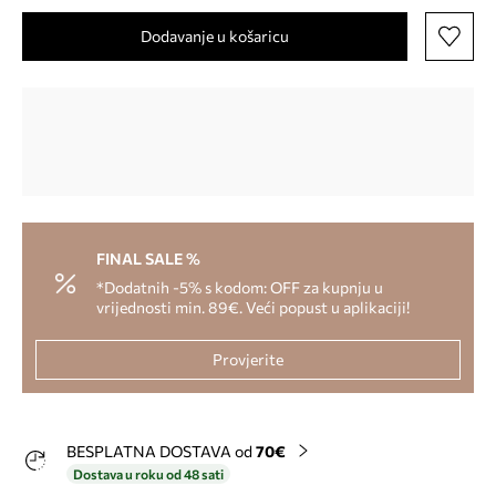
Dodavanje u košaricu
FINAL SALE %
*Dodatnih -5% s kodom: OFF za kupnju u
vrijednosti min. 89€. Veći popust u aplikaciji!
Provjerite
BESPLATNA DOSTAVA od
70€
Dostava u roku od 48 sati