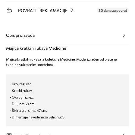
POVRATI I REKLAMACIJE
30 dana za povrat
Opis proizvoda
Majica kratkih rukava Medicine
Majica kratkih rukava iz kolekcije Medicine. Model izrađen od pletene
tkanine s ukrasnim umetcima.
- Kroj regular.
- Kratki rukav.
- Okrugli izrez.
- Duljina: 59 cm.
- Širina u prsima: 47 cm.
- Dimenzije navedene za veličinu: S.