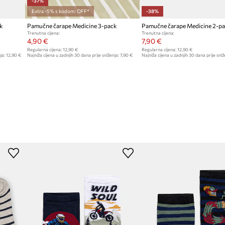
-37%
Extra -5% s kodom: OFF*
-38%
ck
Pamučne čarape Medicine 3-pack
Pamučne čarape Medicine 2-p
Trenutna cijena:
Trenutna cijena:
4,90 €
7,90 €
Regularna cijena:
12,90 €
Regularna cijena:
12,90 €
ja:
12,90 €
Najniža cijena u zadnjih 30 dana prije sniženja:
7,90 €
Najniža cijena u zadnjih 30 dana prije sniž