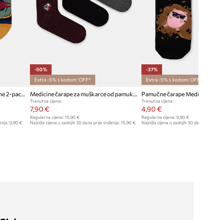
-50%
-37%
Extra -5% s kodom: OFF*
Extra -5% s kodom: OFF*
Medicine čarape muške pamukne 2-pack
Medicine čarape za muškarce od pamuka 3-pack
Pamučne čarape Medicine 2-
Trenutna cijena:
Trenutna cijena:
7,90 €
4,90 €
Regularna cijena:
15,90 €
Regularna cijena:
9,90 €
enja:
9,90 €
Najniža cijena u zadnjih 30 dana prije sniženja:
15,90 €
Najniža cijena u zadnjih 30 dana prije sn