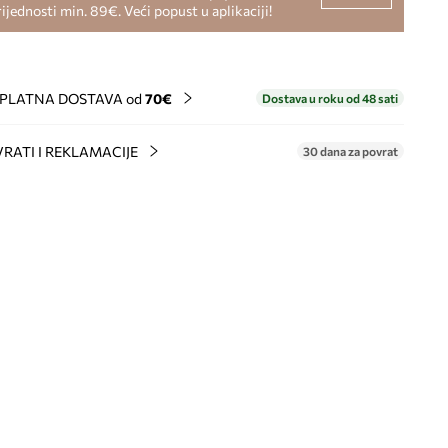
rijednosti min. 89€. Veći popust u aplikaciji!
PLATNA DOSTAVA od
70€
Dostava u roku od 48 sati
RATI I REKLAMACIJE
30 dana za povrat