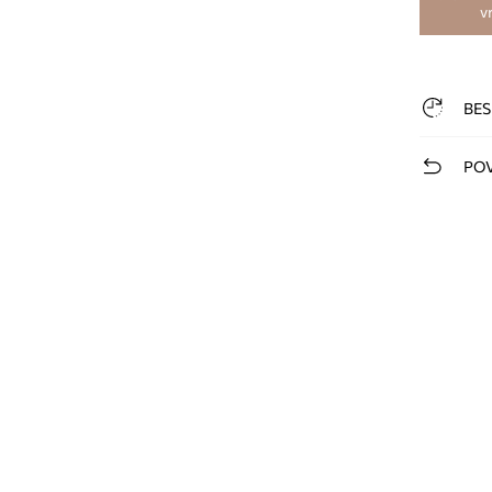
v
BES
POV