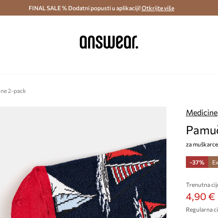
ostava i povrat (od 70€) >
FINAL SALE % Dodatni popusti u aplikaciji!
Dostava u roku 48 sati >
Otkrijte više
Štedite s 
ine 2-pack
Medicine
Pamuč
za muškarce
-37%
Ex
Trenutna cij
4,90 €
Regularna ci