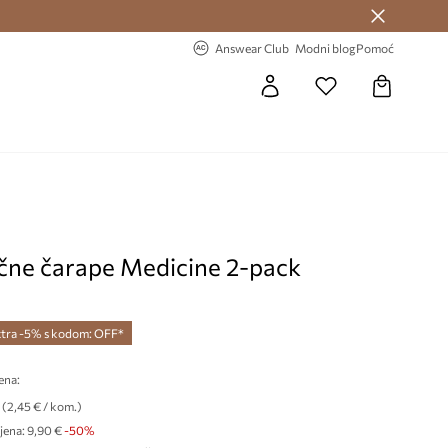
Answear Club >
-20% na prvu narudžbu >
Answear Club
Modni blog
Pomoć
ne čarape Medicine 2-pack
tra -5% s kodom: OFF*
ena:
(2,45 € / kom.)
jena:
9,90 €
-50%