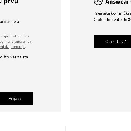
u prvu
Answear 
Kreirajte korisnički
Clubu dobivate do
2
formacije o
 vrijedi za kupnju u
Otkrijte više
ugim akcijama, a neki
enja iz promocije
.
o što Vas zaista
Prijava