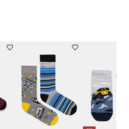
šarena
Medicine