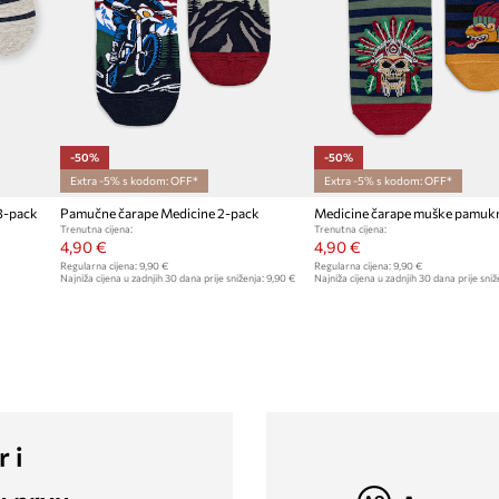
-50%
-50%
Extra -5% s kodom: OFF*
Extra -5% s kodom: OFF*
 3-pack
Pamučne čarape Medicine 2-pack
Trenutna cijena:
Trenutna cijena:
4,90 €
4,90 €
Regularna cijena:
9,90 €
Regularna cijena:
9,90 €
Najniža cijena u zadnjih 30 dana prije sniženja:
9,90 €
Najniža cijena u zadnjih 30 dana prije sniž
r i