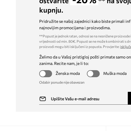
ostvarite
** na svoj
kupnju.
Pridružite se našoj zajednici kako biste primali in
najnovijim promocijama i proizvodima.
**Popust je jednokratan, odnosi se na nesnižene proizvode i
vrijednosti od min. 80€. Popust se ne može kombinirati s dr
proizvodi mogu biti isključeni iz popusta. Provjerite:
isključ
Želimo da u Vašoj pristigloj pošti primate samo on
zanima. Recite nam, je li to:
Ženska moda
Muška moda
Odabir ponude nije obavezan