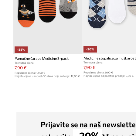
-20%
-38%
Medicine stopalice za muškarce
Pamučne čarape Medicine 3-pack
Trenutna cijena:
Trenutna cijena:
7,90 €
7,90 €
Regularna cijena:
9,90 €
Regularna cijena:
12,90 €
Najniža cijena od početka prodaje:
9,90 €
Najniža cijena u zadnjih 30 dana prije sniženja:
12,90 €
Prijavite se na naš newslette
-20%