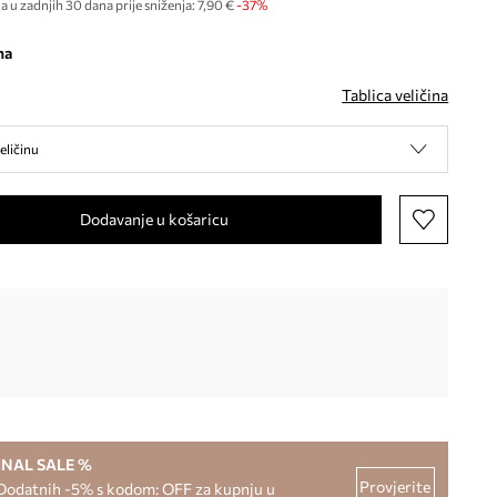
a u zadnjih 30 dana prije sniženja:
7,90 €
 -37%
na
Tablica veličina
eličinu
Dodavanje u košaricu
INAL SALE %
Provjerite
Dodatnih -5% s kodom: OFF za kupnju u