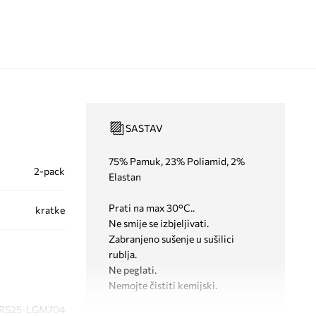
SASTAV
75% Pamuk, 23% Poliamid, 2%
2-pack
Elastan
Prati na max 30°C..
kratke
Ne smije se izbjeljivati.
Zabranjeno sušenje u sušilici
rublja.
Ne peglati.
Nemojte čistiti kemijski.
RS25-LGM704