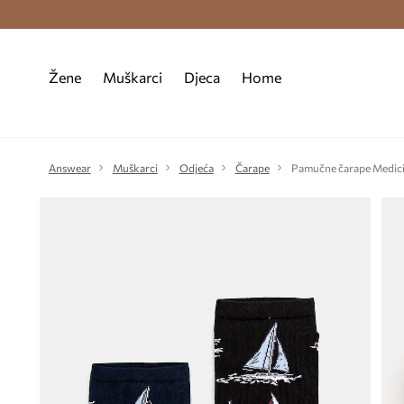
Premium Fashion Benefits >
Besplatna d
Žene
Muškarci
Djeca
Home
Answear
Muškarci
Odjeća
Čarape
Pamučne čarape Medic