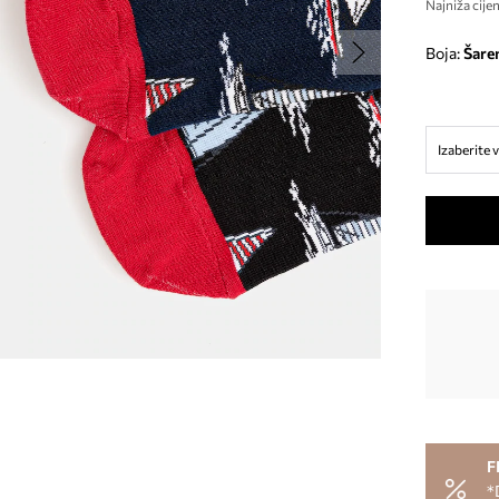
Najniža cijen
Boja:
šare
Izaberite v
F
*