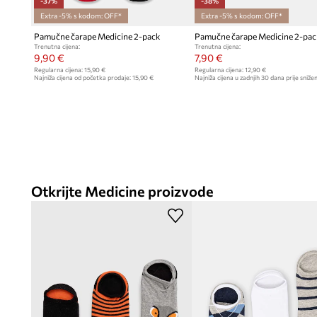
-37%
-38%
Extra -5% s kodom: OFF*
Extra -5% s kodom: OFF*
Pamučne čarape Medicine 2-pack
Pamučne čarape Medicine 2-pa
Trenutna cijena:
Trenutna cijena:
9,90 €
7,90 €
Regularna cijena:
15,90 €
Regularna cijena:
12,90 €
Najniža cijena od početka prodaje:
15,90 €
Najniža cijena u zadnjih 30 dana prije snižen
Otkrijte Medicine proizvode