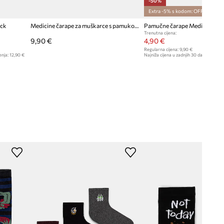
-50%
Extra -5% s kodom: OFF*
ack
Medicine čarape za muškarce s pamukom 2-pack
Pamučne čarape Medicine 2-
Trenutna cijena:
9,90 €
4,90 €
Regularna cijena:
9,90 €
enja:
12,90 €
Najniža cijena u zadnjih 30 dana prije sn