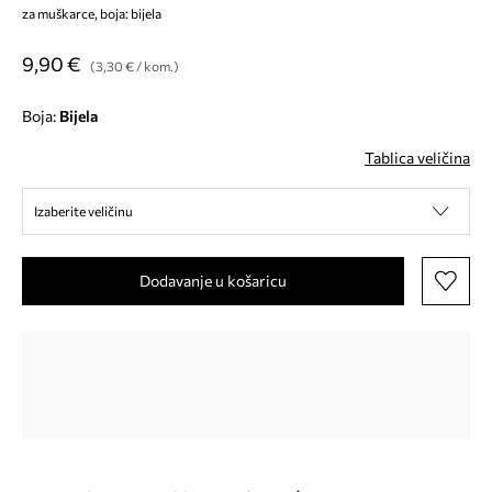
za muškarce, boja: bijela
9,90 €
(3,30 € / kom.)
Boja:
bijela
Tablica veličina
Izaberite veličinu
Dodavanje u košaricu