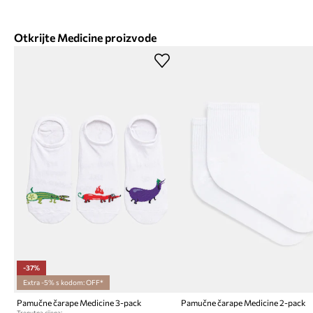
Otkrijte Medicine proizvode
-37%
Extra -5% s kodom: OFF*
Pamučne čarape Medicine 3-pack
Pamučne čarape Medicine 2-pack
Trenutna cijena: