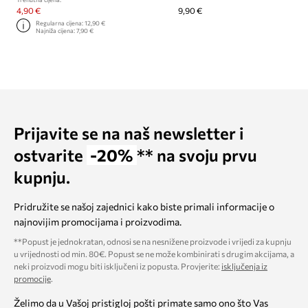
4,90 €
9,90 €
Regularna cijena:
12,90 €
Najniža cijena:
7,90 €
Prijavite se na naš newsletter i
ostvarite
-20%
** na svoju prvu
kupnju.
Pridružite se našoj zajednici kako biste primali informacije o
najnovijim promocijama i proizvodima.
**Popust je jednokratan, odnosi se na nesnižene proizvode i vrijedi za kupnju
u vrijednosti od min. 80€. Popust se ne može kombinirati s drugim akcijama, a
neki proizvodi mogu biti isključeni iz popusta. Provjerite:
isključenja iz
promocije
.
Želimo da u Vašoj pristigloj pošti primate samo ono što Vas