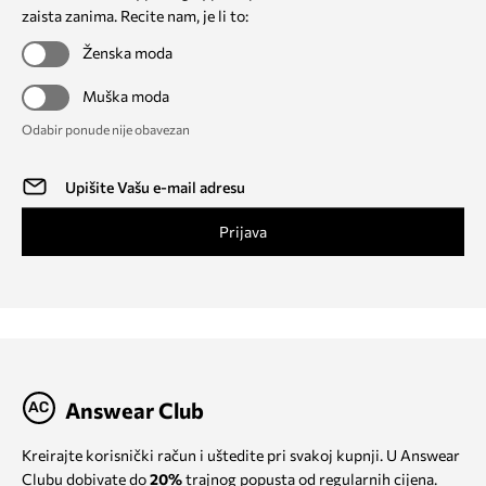
zaista zanima. Recite nam, je li to:
Ženska moda
Muška moda
Odabir ponude nije obavezan
Prijava
Answear Club
Kreirajte korisnički račun i uštedite pri svakoj kupnji. U Answear
Clubu dobivate do
20%
trajnog popusta od regularnih cijena.