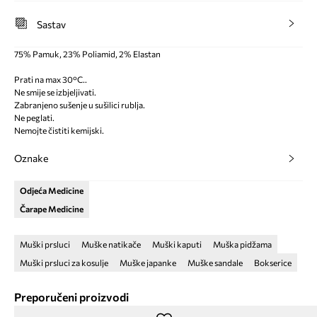
Sastav
75% Pamuk, 23% Poliamid, 2% Elastan
Prati na max 30°C..
Ne smije se izbjeljivati.
Zabranjeno sušenje u sušilici rublja.
Ne peglati.
Nemojte čistiti kemijski.
Oznake
Odjeća Medicine
Čarape Medicine
Muški prsluci
Muške natikače
Muški kaputi
Muška pidžama
Muški prsluci za kosulje
Muške japanke
Muške sandale
Bokserice
Preporučeni proizvodi