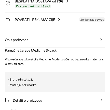
BESPLATNA DOSTAVA od
70€
Dostava u roku od 48 sati
POVRATI I REKLAMACIJE
30 dana za povrat
Opis proizvoda
Pamučne čarape Medicine 3-pack
Visoke čarape iz kolekcije Medicine. Model izrađen od bez uzorka materijala.
U setu tri para.
- Broj pari u setu: 3.
- Materijal bez uzorka.
Detalji o proizvodu