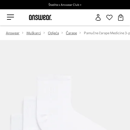
Štedite s Answear Club >
Answear
Muškarci
Odjeća
Čarape
Pamučne čarape Medicine 3-