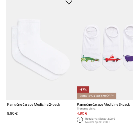
-37%
Extra -5% s kodom: OFF*
Pamučne čarape Medicine 2-pack
Pamučne čarape Medicine 3-pack
Trenutna cijena:
9,90 €
4,90 €
Regularna cijena:
12,90 €
Najniža cijena:
7,90 €