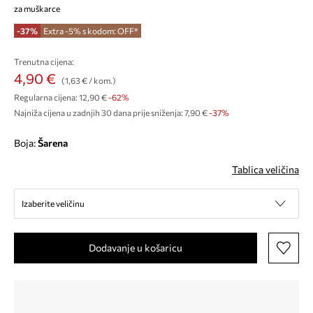
za muškarce
-37%
Extra -5% s kodom: OFF*
Trenutna cijena:
4,90 €
(1,63 € / kom.)
Regularna cijena:
12,90 €
-62%
Najniža cijena u zadnjih 30 dana prije sniženja:
7,90 €
 -37%
Boja:
šarena
Tablica veličina
Izaberite veličinu
Dodavanje u košaricu