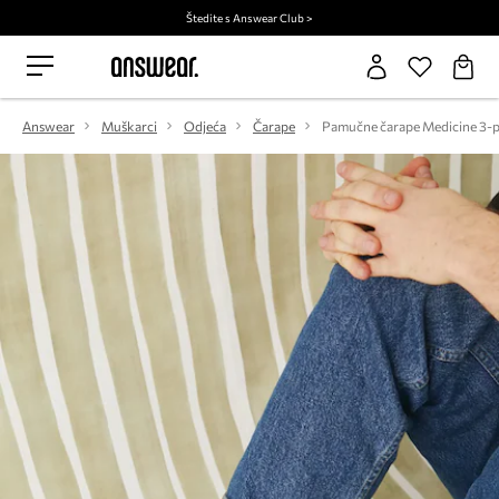
Štedite s Answear Club >
Answear
Muškarci
Odjeća
Čarape
Pamučne čarape Medicine 3-