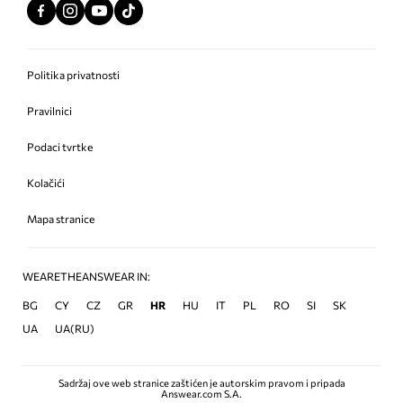
Politika privatnosti
Pravilnici
Podaci tvrtke
Kolačići
Mapa stranice
WEARETHEANSWEAR IN:
BG
CY
CZ
GR
HR
HU
IT
PL
RO
SI
SK
UA
UA(RU)
Sadržaj ove web stranice zaštićen je autorskim pravom i pripada
Answear.com S.A.