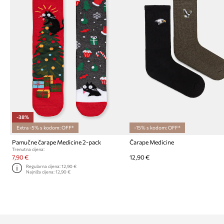
-38%
Extra -5% s kodom: OFF*
-15% s kodom: OFF*
Pamučne čarape Medicine 2-pack
Čarape Medicine
Trenutna cijena:
7,90 €
12,90 €
Regularna cijena:
12,90 €
Najniža cijena:
12,90 €