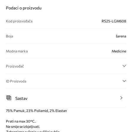
Podaci o proizvodu
Kod proizvođača
RS25-LGM608
Boja
šarena
Modna marka
Medicine
Proizvođač
ID Proizvoda
Sastav
75% Pamuk, 23% Poliamid, 2% Elastan
Prati na max 30°C..
Ne smije se izbjeljivati.
Zabranjeno sušenje u sušilici rublja.