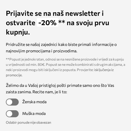
Prijavite se na naš newsletter i
ostvarite
-20%
** na svoju prvu
kupnju.
Pridružite se našoj zajednici kako biste primali informacije o
najnovijim promocijama i proizvodima.
**Popust je jednokratan, odnosi se na nesnižene proizvode i vrijedi za kupnju
u vrijednosti od min. 80€. Popust se ne može kombinirati s drugim akcijama, a
neki proizvodi mogu biti isključeni iz popusta. Provjerite:
isključenja iz
promocije
.
Želimo da u Vašoj pristigloj pošti primate samo ono što Vas
zaista zanima. Recite nam, je li to:
Ženska moda
Muška moda
Odabir ponude nije obavezan