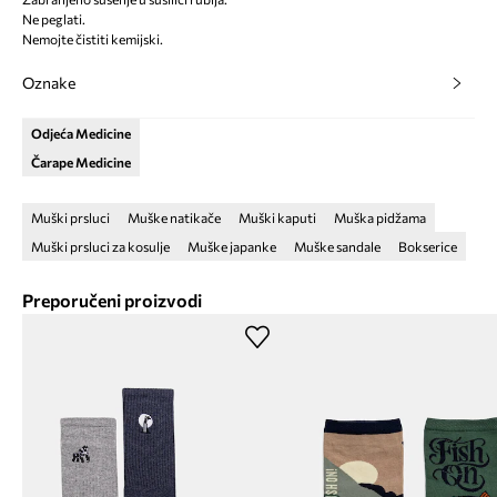
Ne peglati.
Nemojte čistiti kemijski.
Oznake
Odjeća Medicine
Čarape Medicine
Muški prsluci
Muške natikače
Muški kaputi
Muška pidžama
Muški prsluci za kosulje
Muške japanke
Muške sandale
Bokserice
Preporučeni proizvodi