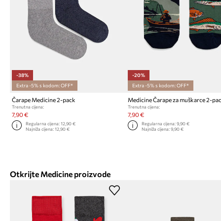
-38%
-20%
Extra -5% s kodom: OFF*
Extra -5% s kodom: OFF*
Čarape Medicine 2-pack
Medicine Čarape za muškarce 2-pa
Trenutna cijena:
Trenutna cijena:
7,90 €
7,90 €
Regularna cijena:
12,90 €
Regularna cijena:
9,90 €
Najniža cijena:
12,90 €
Najniža cijena:
9,90 €
Otkrijte Medicine proizvode