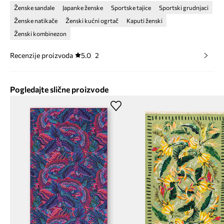
Ženske sandale
Japanke ženske
Sportske tajice
Sportski grudnjaci
Ženske natikače
Ženski kućni ogrtač
Kaputi ženski
Ženski kombinezon
Recenzije proizvoda
5.0
2
Pogledajte slične proizvode