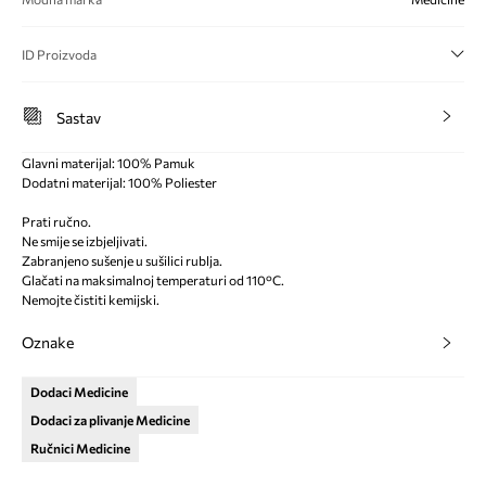
ID Proizvoda
Sastav
Glavni materijal: 100% Pamuk
Dodatni materijal: 100% Poliester
Prati ručno.
Ne smije se izbjeljivati.
Zabranjeno sušenje u sušilici rublja.
Glačati na maksimalnoj temperaturi od 110°C.
Nemojte čistiti kemijski.
Oznake
Dodaci Medicine
Dodaci za plivanje Medicine
Ručnici Medicine