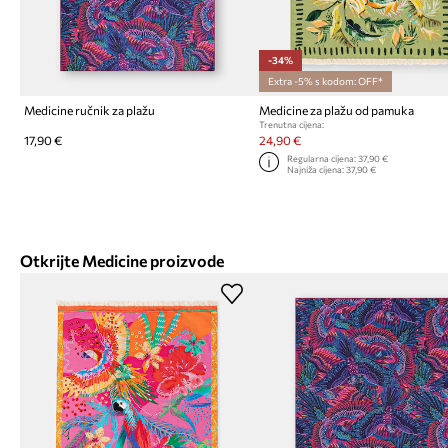
-34%
Extra -5% s kodom: OFF*
Medicine ručnik za plažu
Medicine za plažu od pamuka
Trenutna cijena:
17,90 €
24,90 €
Regularna cijena:
37,90 €
Najniža cijena:
37,90 €
Otkrijte Medicine proizvode