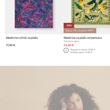
-34%
Extra -5% s kodom: OFF*
Medicine ručnik za plažu
Medicine za plažu od pamuka
Trenutna cijena:
17,90 €
24,90 €
Regularna cijena:
37,90 €
Najniža cijena:
37,90 €