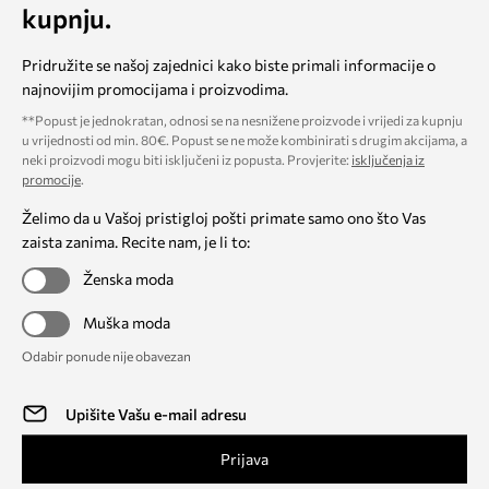
kupnju.
Pridružite se našoj zajednici kako biste primali informacije o
najnovijim promocijama i proizvodima.
**Popust je jednokratan, odnosi se na nesnižene proizvode i vrijedi za kupnju
u vrijednosti od min. 80€. Popust se ne može kombinirati s drugim akcijama, a
neki proizvodi mogu biti isključeni iz popusta. Provjerite:
isključenja iz
promocije
.
Želimo da u Vašoj pristigloj pošti primate samo ono što Vas
zaista zanima. Recite nam, je li to:
Ženska moda
Muška moda
Odabir ponude nije obavezan
Prijava