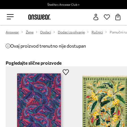
Štedite s Answear Club >
Answear
Žene
Dodaci
Dodaci za plivanje
Ručnici
Ovaj proizvod trenutno nije dostupan
Pogledajte slične proizvode