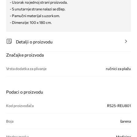
- Uzorak na jednoj strani proizvoda.
- S unutarnje strane nalazi se džep.
- Pamučni materijal s uzorkom.
- Dimenzije: 100 x 180 cm.
Detalji o proizvodu
Značajke proizvoda
Vrsta dodatka za plivanje
ručnici za plažu
Podaci o proizvodu
Kod proizvođača
RS25-REU801
Boja
šarena
Modna marka
Medicine