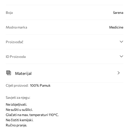
Boja
šarena
Modna marka
Medicine
Proizvođač
ID Proizvoda
Materijal
Cijeli proizvod
:
100% Pamuk
Savjeti za njegu
:
Ne izbjeljivati.
Ne sušiti u sušilici.
Glačati na max. temperaturi 110°C.
Ne čistiti kemijski.
Ručno pranje.