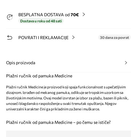
BESPLATNA DOSTAVA od
70€
Dostava u roku od 48 sati
POVRATI I REKLAMACIJE
30 dana za povrat
Opis proizvoda
Plažni ručnik od pamuka Medicine
Plažni ručnik Medicine je proizvod koji spaja funkcionalnost s upečatljivim
dizajnom. Izrađen od mekanog pamuka, odlikuje se tropskim uzorkom sa
životinjskim motivima. Ovaj model izvrstan je izbor za plažu, bazen ili piknik,
unoseći blagdansko raspoloženje u svaki trenutak opuštanja. Njegov
univerzalni karakter čini ga prikladnim za žene i muškarce.
Plažni ručnik od pamuka Medicine – po čemu se ističe?