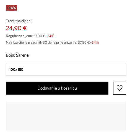
-34%
Trenutna cijena:
24,90 €
Regularna cijena:
37,90 €
-34%
Najniža cijena u zadnjih 30 dana prije sniženja:
37,90 €
 -34%
Boja:
šarena
100x180
Dodavanje u košaricu