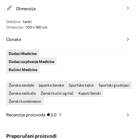
Dimenzije
Debljina
:
tanki
Dimenzije
:
100 x 180 cm
Oznake
Dodaci Medicine
Dodaci za plivanje Medicine
Ručnici Medicine
Ženske sandale
Japanke ženske
Sportske tajice
Sportski grudnjaci
Ženske natikače
Ženski kućni ogrtač
Kaputi ženski
Ženski kombinezon
Recenzije proizvoda
3.0
1
Preporučeni proizvodi