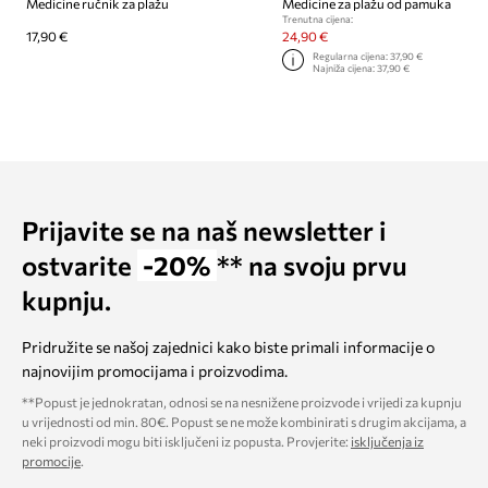
Medicine ručnik za plažu
Medicine za plažu od pamuka
Trenutna cijena:
17,90 €
24,90 €
Regularna cijena:
37,90 €
Najniža cijena:
37,90 €
Prijavite se na naš newsletter i
ostvarite
-20%
** na svoju prvu
kupnju.
Pridružite se našoj zajednici kako biste primali informacije o
najnovijim promocijama i proizvodima.
**Popust je jednokratan, odnosi se na nesnižene proizvode i vrijedi za kupnju
u vrijednosti od min. 80€. Popust se ne može kombinirati s drugim akcijama, a
neki proizvodi mogu biti isključeni iz popusta. Provjerite:
isključenja iz
promocije
.