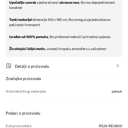
Upečatljiv uzorak
s jedne strane i
ukrasne rese
, što mu daje jedinstveni
karakter
Tanki materijal
dimenzija 100 x 180 cm, što omogućuje jednostavno
pakiranje i transport
Izrađen od 100% pamuka
, što pridonosi mekoći i prirodnoj upijanju
Životinjski i biljni motiv
, unoseći tropsku atmosferu u vaš odmor
Detalji o proizvodu
Značajke proizvoda
Vrsta tekstilnog materijala
pamuk
Podaci o proizvodu
Kod proizvođača
RS26-REUB00