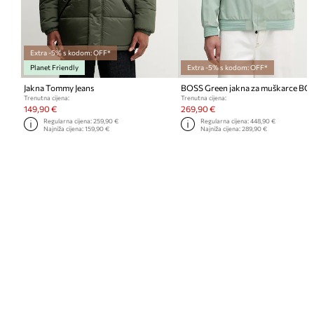
Extra -5% s kodom: OFF*
Planet Friendly
Extra -5% s kodom: OFF*
Jakna Tommy Jeans
Trenutna cijena:
Trenutna cijena:
149,90 €
269,90 €
Regularna cijena:
259,90 €
Regularna cijena:
448,90 €
Najniža cijena:
159,90 €
Najniža cijena:
289,90 €