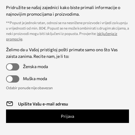
Pridružite se našoj zajednici kako biste primali informacije o
najnovijim promocijama i proizvodima.
**Popust je jednokratan, odnosi se na nesnižene proizvode i vrijedi za kupnju
u vrijednosti od min. 80€. Popust se ne može kombinirati s drugim akcijama, a
neki proizvodi mogu biti isključeni iz popusta. Provjerite:
isključenja iz
promocije
.
Želimo da u Vašoj pristigloj pošti primate samo ono što Vas
zaista zanima. Recite nam, je li to:
Ženska moda
Muška moda
Odabir ponude nije obavezan
Prijava