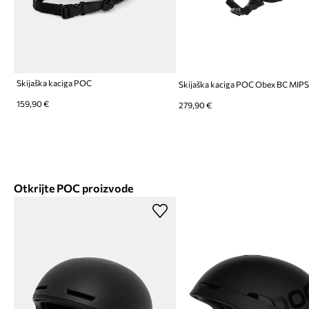
Skijaška kaciga POC
Skijaška kaciga POC Obex BC MIP
159,90 €
279,90 €
Otkrijte POC proizvode