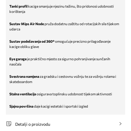
Tanki profil
kacige smanjuje njezinu težinu, što pridonosi udobnosti
korištenja
Sustav Mips Air Node
pruža dodatnu zaštitu od rotacijskih sila tijekom
udarca
Sustav podešavanja od 360°
omogućuje precizno prilagođavanje
kacige obliku glave
Eye garage
je praktično mjesto za sigurno pohranjivanje sunčanih
naočala
Svestrana namjena
za gradsku i cestovnu vožnju te za vožnju rolama i
skateboardom
Stalna ventilacija
osigurava toplinsku udobnost tijekom aktivnosti
Sjajna površina
daje kacigi estetski i sportski izgled
Detalji o proizvodu