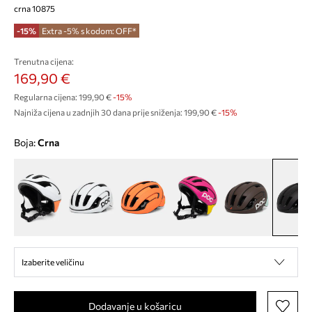
crna 10875
-15%
Extra -5% s kodom: OFF*
Trenutna cijena:
169,90 €
Regularna cijena:
199,90 €
-15%
Najniža cijena u zadnjih 30 dana prije sniženja:
199,90 €
 -15%
Boja:
crna
Izaberite veličinu
Dodavanje u košaricu