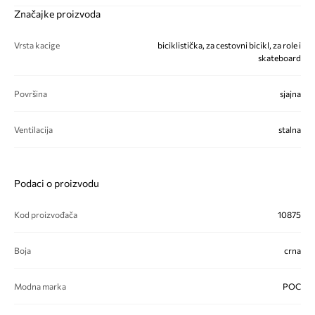
Značajke proizvoda
Vrsta kacige
biciklistička, za cestovni bicikl, za role i
skateboard
Površina
sjajna
Ventilacija
stalna
Podaci o proizvodu
Kod proizvođača
10875
Boja
crna
Modna marka
POC