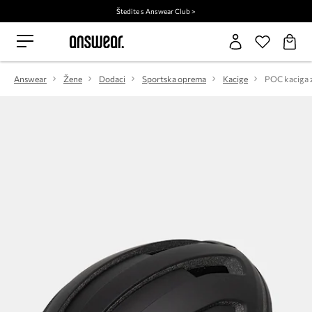
Štedite s Answear Club >
Answear
Žene
Dodaci
Sportska oprema
Kacige
POC kaciga z