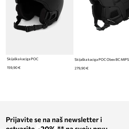
Skijaška kaciga POC
Skijaška kaciga POC Obex BC MIP
159,90 €
279,90 €
Prijavite se na naš newsletter i
ostvarite
-20%
** na svoju prvu