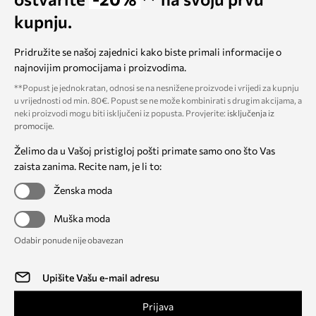
kupnju.
Pridružite se našoj zajednici kako biste primali informacije o
najnovijim promocijama i proizvodima.
**Popust je jednokratan, odnosi se na nesnižene proizvode i vrijedi za kupnju
u vrijednosti od min. 80€. Popust se ne može kombinirati s drugim akcijama, a
neki proizvodi mogu biti isključeni iz popusta. Provjerite:
isključenja iz
promocije
.
Želimo da u Vašoj pristigloj pošti primate samo ono što Vas
zaista zanima. Recite nam, je li to:
Ženska moda
Muška moda
Odabir ponude nije obavezan
Prijava