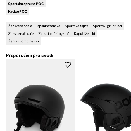
Sportska oprema POC
Kacige POC
Ženske sandale
Japanke ženske
Sportske tajice
Sportski grudnjaci
Ženske natikače
Ženski kućni ogrtač
Kaputi ženski
Ženski kombinezon
Preporučeni proizvodi