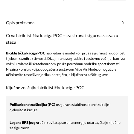
Opis proizvoda
Crna biciklistička kaciga POC – svestrana i sigurna za svaku
stazu
Biciklistička kaciga POC
napredan je model koji pruža sigurnost i udobnost
tijekom raznih aktivnosti. Dizajnirana za gradsku i cestovnu vožnju, kao i za
vožnju rolama ili skateboardom, pruža pouzdanu podršku sportskom stilu.
Njezina konstrukcija, obogaćena sustavom Mips Air Node, omogućuje
učinkovito raspršivanje sila udarca, što je ključno za zaštitu glave.
Ključne značajke biciklističke kacige POC
Polikarbonatna školjka (PC)
osigurava stabilnost konstrukcije i
cjelovitost kacige
Lagana EPS jezgra
učinkovito apsorbira energiju udarca, što je ključno
za sigurnost