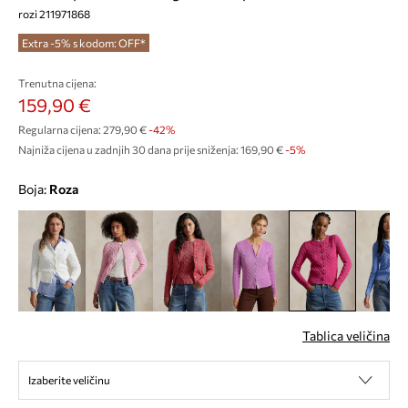
rozi 211971868
Extra -5% s kodom: OFF*
Trenutna cijena:
159,90 €
Regularna cijena:
279,90 €
-42%
Najniža cijena u zadnjih 30 dana prije sniženja:
169,90 €
 -5%
Boja:
roza
Tablica veličina
Izaberite veličinu