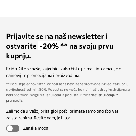
Prijavite se na naš newsletter i
ostvarite
-20%
** na svoju prvu
kupnju.
Pridružite se našoj zajednici kako biste primali informacije o
najnovijim promocijama i proizvodima.
**Popust je jednokratan, odnosi se na nesnižene proizvode i vrijedi za kupnju
u vrijednosti od min. 80€. Popust se ne može kombinirati s drugim akcijama, a
neki proizvodi mogu biti isključeni iz popusta. Provjerite:
isključenja iz
promocije
.
Želimo da u Vašoj pristigloj pošti primate samo ono što Vas
zaista zanima. Recite nam, je li to:
Ženska moda