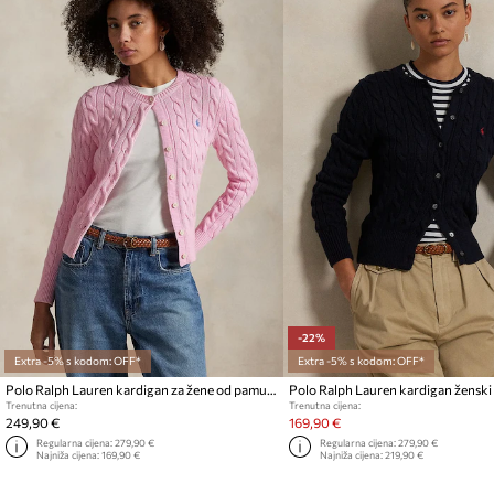
-22%
Extra -5% s kodom: OFF*
Extra -5% s kodom: OFF*
Polo Ralph Lauren kardigan za žene od pamuka
Polo Ralph Lauren kardigan žensk
Trenutna cijena:
Trenutna cijena:
249,90 €
169,90 €
Regularna cijena:
279,90 €
Regularna cijena:
279,90 €
Najniža cijena:
169,90 €
Najniža cijena:
219,90 €