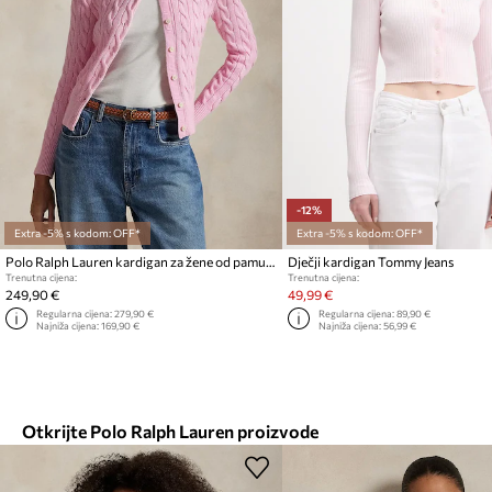
-12%
Extra -5% s kodom: OFF*
Extra -5% s kodom: OFF*
Polo Ralph Lauren kardigan za žene od pamuka
Dječji kardigan Tommy Jeans
Trenutna cijena:
Trenutna cijena:
249,90 €
49,99 €
Regularna cijena:
279,90 €
Regularna cijena:
89,90 €
Najniža cijena:
169,90 €
Najniža cijena:
56,99 €
Otkrijte Polo Ralph Lauren proizvode