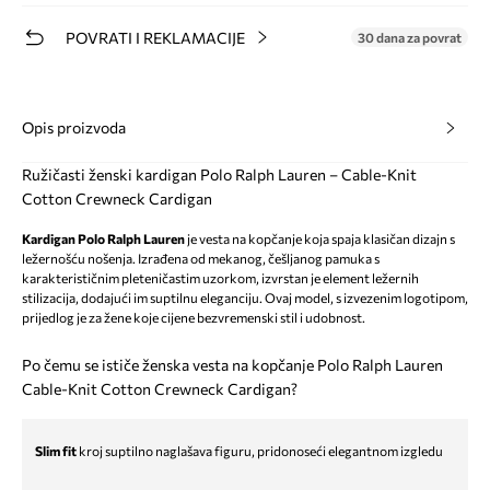
POVRATI I REKLAMACIJE
30 dana za povrat
Opis proizvoda
Ružičasti ženski kardigan Polo Ralph Lauren – Cable-Knit
Cotton Crewneck Cardigan
Kardigan Polo Ralph Lauren
je vesta na kopčanje koja spaja klasičan dizajn s
ležernošću nošenja. Izrađena od mekanog, češljanog pamuka s
karakterističnim pleteničastim uzorkom, izvrstan je element ležernih
stilizacija, dodajući im suptilnu eleganciju. Ovaj model, s izvezenim logotipom,
prijedlog je za žene koje cijene bezvremenski stil i udobnost.
Po čemu se ističe ženska vesta na kopčanje Polo Ralph Lauren
Cable-Knit Cotton Crewneck Cardigan?
Slim fit
kroj suptilno naglašava figuru, pridonoseći elegantnom izgledu