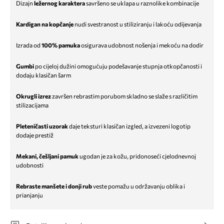
Dizajn
ležernog karaktera
savršeno se uklapa u raznolike kombinacije
Kardigan na kopčanje
nudi svestranost u stiliziranju i lakoću odijevanja
Izrada od
100% pamuka
osigurava udobnost nošenja i mekoću na dodir
Gumbi
po cijeloj dužini omogućuju podešavanje stupnja otkopčanosti i
dodaju klasičan šarm
Okrugli izrez
završen rebrastim porubom skladno se slaže s različitim
stilizacijama
Pleteničasti uzorak
daje teksturi klasičan izgled, a izvezeni logotip
dodaje prestiž
Mekani, češljani pamuk
ugodan je za kožu, pridonoseći cjelodnevnoj
udobnosti
Rebraste manšete i donji rub
veste pomažu u održavanju oblika i
prianjanju