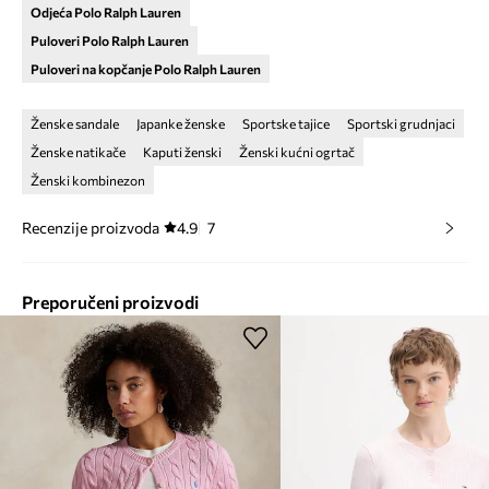
Odjeća Polo Ralph Lauren
Puloveri Polo Ralph Lauren
Puloveri na kopčanje Polo Ralph Lauren
Ženske sandale
Japanke ženske
Sportske tajice
Sportski grudnjaci
Ženske natikače
Kaputi ženski
Ženski kućni ogrtač
Ženski kombinezon
Recenzije proizvoda
4.9
7
Preporučeni proizvodi