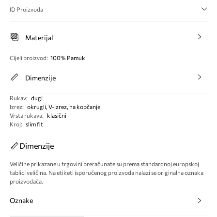
ID Proizvoda
Materijal
Cijeli proizvod
:
100% Pamuk
Dimenzije
Rukav
:
dugi
Izrez
:
okrugli, V-izrez, na kopčanje
Vrsta rukava
:
klasični
Kroj
:
slim fit
Dimenzije
Veličine prikazane u trgovini preračunate su prema standardnoj europskoj
tablici veličina. Na etiketi isporučenog proizvoda nalazi se originalna oznaka
proizvođača.
Oznake