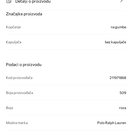
Detalji o proizvodu
Značajke proizvoda
Kopčanje
na gumbe
Kapuljača
bez kapuljače
Podaci o proizvodu
Kod proizvođača
211971868
Boja proizvođača
509
Boja
roza
Modna marka
Polo Ralph Lauren