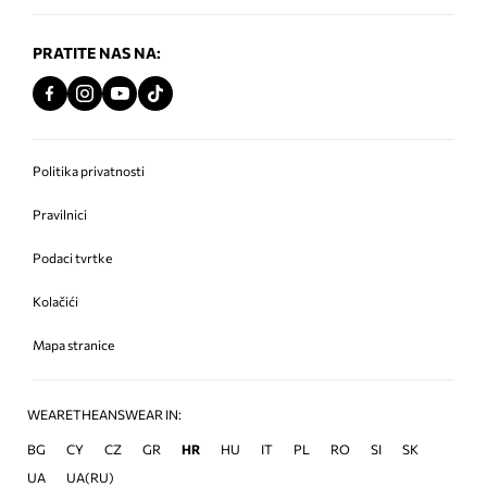
PRATITE NAS NA:
Politika privatnosti
Pravilnici
Podaci tvrtke
Kolačići
Mapa stranice
WEARETHEANSWEAR IN:
BG
CY
CZ
GR
HR
HU
IT
PL
RO
SI
SK
UA
UA(RU)