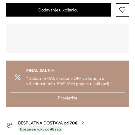
Dodavanje u košaricu
FINAL SALE %
*Dodatnih -5% s kodom: OFF za kupnju u
vrijednosti min. 89€. Veći popust u aplikaciji!
Provjerite
BESPLATNA DOSTAVA od
70€
Dostava u roku od 48 sati