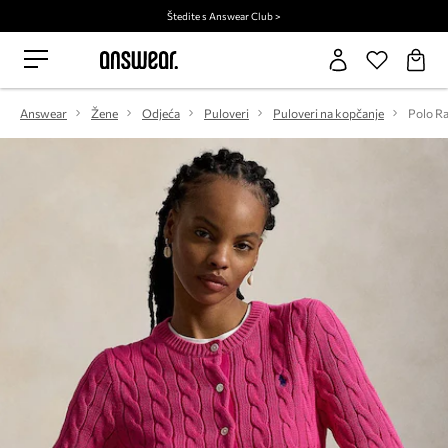
Štedite s Answear Club >
Answear
Žene
Odjeća
Puloveri
Puloveri na kopčanje