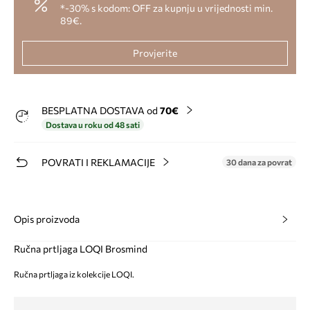
*-30% s kodom: OFF za kupnju u vrijednosti min.
89€.
Provjerite
BESPLATNA DOSTAVA od
70€
Dostava u roku od 48 sati
POVRATI I REKLAMACIJE
30 dana za povrat
Opis proizvoda
Ručna prtljaga LOQI Brosmind
Ručna prtljaga iz kolekcije LOQI.