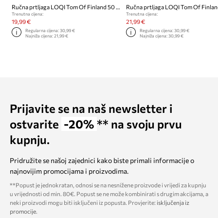
Ručna prtljaga LOQI Tom Of Finland 50 x 42 cm
Trenutna cijena:
Trenutna cijena:
19,99 €
21,99 €
Regularna cijena:
30,99 €
Regularna cijena:
30,99 €
Najniža cijena:
21,99 €
Najniža cijena:
30,99 €
Prijavite se na naš newsletter i
ostvarite
-20%
** na svoju prvu
kupnju.
Pridružite se našoj zajednici kako biste primali informacije o
najnovijim promocijama i proizvodima.
**Popust je jednokratan, odnosi se na nesnižene proizvode i vrijedi za kupnju
u vrijednosti od min. 80€. Popust se ne može kombinirati s drugim akcijama, a
neki proizvodi mogu biti isključeni iz popusta. Provjerite:
isključenja iz
promocije
.