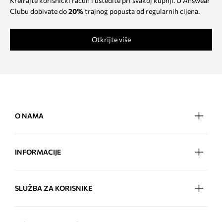
Kreirajte korisnički račun i uštedite pri svakoj kupnji. U Answear
Clubu dobivate do
20%
trajnog popusta od regularnih cijena.
Otkrijte više
O NAMA
INFORMACIJE
SLUŽBA ZA KORISNIKE