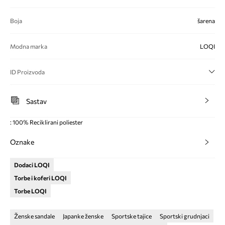
Boja
šarena
Modna marka
LOQI
ID Proizvoda
Sastav
: 100% Reciklirani poliester
Oznake
Dodaci LOQI
Torbe i koferi LOQI
Torbe LOQI
Ženske sandale
Japanke ženske
Sportske tajice
Sportski grudnjaci