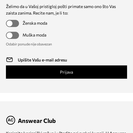
Želimo da u Vašoj pristigloj pošti primate samo ono što Vas
zaista zanima. Recite nam, je li to:
Ženska moda
Muška moda
Odabir ponude nije obavezan
Prijava
Answear Club