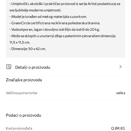
- Umjetnički, ekološki i praktičan proizvod iz serije Artist poslastica je za
sve ljubitelje moderne umjetnosti.
- Model je izrađen od mekog materijala s uzorkom.
- GreenCircle certificirana reciklirana poliesterska tkanina.
- Vodootporan, lagan i dovoljno izdržljiv da izdrži do 20 kg.
- Može se sklopiti u unutarnji džep s patentnim zatvaračem dimenzija
11,5 x 11,5 cm.
- Dimenzije: 50 x 42 cm.
Detalji o proizvodu
Značajke proizvoda
Veličina putne torbe
velika
Podaci o proizvodu
Kod proizvođača
Q.BR.EG