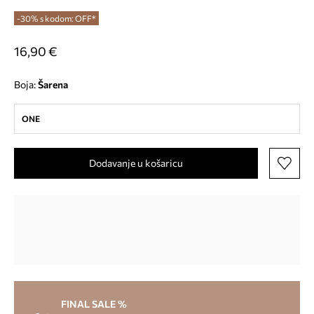
-30% s kodom: OFF*
16,90 €
Boja:
šarena
ONE
Dodavanje u košaricu
FINAL SALE %