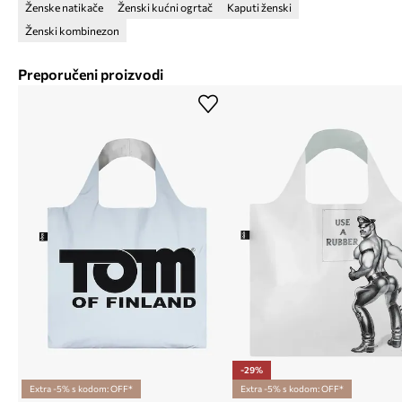
Ženske natikače
Ženski kućni ogrtač
Kaputi ženski
Ženski kombinezon
Preporučeni proizvodi
-29%
Extra -5% s kodom: OFF*
Extra -5% s kodom: OFF*