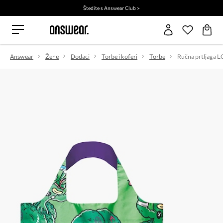
Štedite s Answear Club >
Answear
Žene
Dodaci
Torbe i koferi
Torbe
Ručna prtljaga 