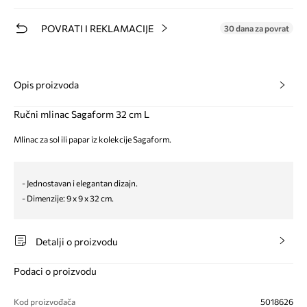
POVRATI I REKLAMACIJE
30 dana za povrat
Opis proizvoda
Ručni mlinac Sagaform 32 cm L
Mlinac za sol ili papar iz kolekcije Sagaform.
- Jednostavan i elegantan dizajn.
- Dimenzije: 9 x 9 x 32 cm.
Detalji o proizvodu
Podaci o proizvodu
Kod proizvođača
5018626