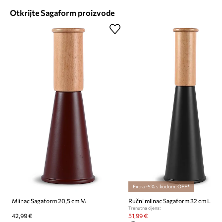
Otkrijte Sagaform proizvode
Extra -5% s kodom: OFF*
Mlinac Sagaform 20,5 cm M
Ručni mlinac Sagaform 32 cm L
Trenutna cijena:
42,99 €
51,99 €