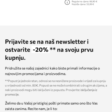
Regularna cijena:
66,90 €
Najniža cijena:
53,99 €
Prijavite se na naš newsletter i
ostvarite
-20%
** na svoju prvu
kupnju.
Pridružite se našoj zajednici kako biste primali informacije o
najnovijim promocijama i proizvodima.
**Popust je jednokratan, odnosi se na nesnižene proizvode i vrijedi za kupnju
u vrijednosti od min. 80€. Popust se ne može kombinirati s drugim akcijama, a
neki proizvodi mogu biti isključeni iz popusta. Provjerite:
isključenja iz
promocije
.
Želimo da u Vašoj pristigloj pošti primate samo ono što Vas
zaista zanima. Recite nam, je li to: