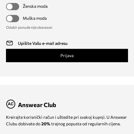
Ženska moda
Muška moda
Odabir ponude nije obavezan
Prijava
Answear Club
Kreirajte korisnički račun i uštedite pri svakoj kupnji. U Answear
Clubu dobivate do
20%
trajnog popusta od regularnih cijena.