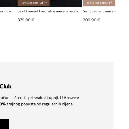
-15% s kodom: OFF*
-15% s kodom: OFF*
Saint Laurent sunčane naočale za muškarce
Saint Laurent kvadratne sunčane naočale za muškarce
379,90 €
209,90 €
Club
 račun i uštedite pri svakoj kupnji. U Answear
0%
trajnog popusta od regularnih cijena.