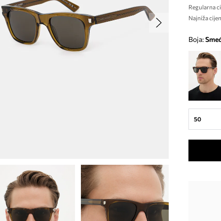
Regularna ci
Najniža cijen
Boja:
sme
50