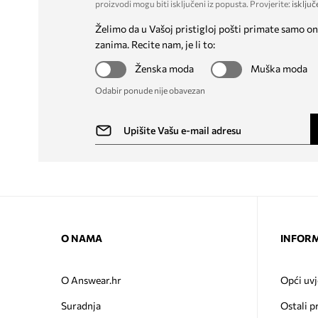
proizvodi mogu biti isključeni iz popusta. Provjerite:
isključ
Želimo da u Vašoj pristigloj pošti primate samo on
zanima. Recite nam, je li to:
Ženska moda
Muška moda
Odabir ponude nije obavezan
O NAMA
INFORM
O Answear.hr
Opći uvj
Suradnja
Ostali p