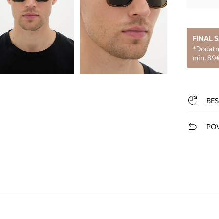
FINAL 
*Dodatni
min. 89€
BES
POV