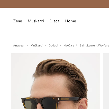
Premium Fashion Benefits >
Besplatna d
Žene
Muškarci
Djeca
Home
Answear
Muškarci
Dodaci
Naočale
Saint Laurent Wayfare