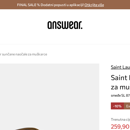
ostava i povrat (od 70€) >
FINAL SALE % Dodatni popusti u aplikaciji!
Dostava u roku 48 sati >
Otkrijte više
Štedite s 
r sunčane naočale za muškarce
Saint La
Saint
za mu
smeđe SL 87
-10%
Ex
Trenutna cij
259,90