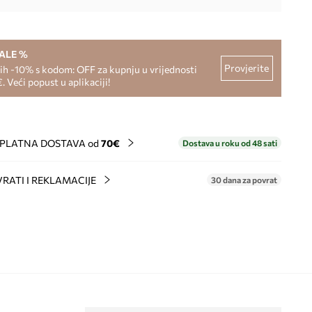
SALE %
Provjerite
h -10% s kodom: OFF za kupnju u vrijednosti
. Veći popust u aplikaciji!
PLATNA DOSTAVA od
70€
Dostava u roku od 48 sati
RATI I REKLAMACIJE
30 dana za povrat