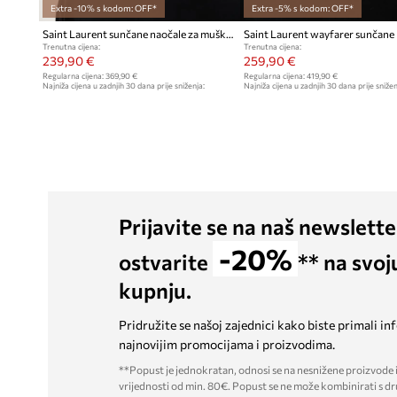
Extra -10% s kodom: OFF*
Extra -5% s kodom: OFF*
Saint Laurent sunčane naočale za muškarce
Trenutna cijena:
Trenutna cijena:
239,90 €
259,90 €
Regularna cijena:
369,90 €
Regularna cijena:
419,90 €
Najniža cijena u zadnjih 30 dana prije sniženja:
Najniža cijena u zadnjih 30 dana prije snižen
289,90 €
279,90 €
Prijavite se na naš newslette
-20%
ostvarite
** na svoj
kupnju.
Pridružite se našoj zajednici kako biste primali in
najnovijim promocijama i proizvodima.
**Popust je jednokratan, odnosi se na nesnižene proizvode i
vrijednosti od min. 80€. Popust se ne može kombinirati s dr