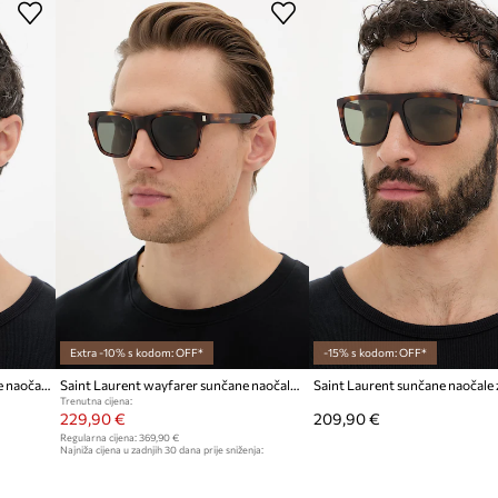
Kod proizvođača
t i lakoću nošenja
Boja proizvođača
lan, moderan naglasak
Boja
izričajem
Modna marka
mušku estetiku
anje s odjećom
ID Proizvoda
itim odjevnim
Extra -10% s kodom: OFF*
-15% s kodom: OFF*
je leća
Saint Laurent kvadratne sunčane naočale za muškarce
Saint Laurent wayfarer sunčane naočale za muškarce
Trenutna cijena:
229,90 €
209,90 €
Regularna cijena:
369,90 €
Najniža cijena u zadnjih 30 dana prije sniženja:
239,90 €