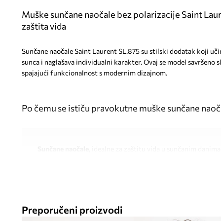
Muške sunčane naočale bez polarizacije Saint Lauren
zaštita vida
Sunčane naočale Saint Laurent SL.875 su stilski dodatak koji uči
sunca i naglašava individualni karakter. Ovaj se model savršeno s
spajajući funkcionalnost s modernim dizajnom.
Po čemu se ističu pravokutne muške sunčane naoč
Sunčane naočale
, idealne za zaštitu vida u sunčanim danima
Jednobojna leća
pruža postojano zatamnjenje i udobnost gl
Filter kategorije 3
učinkovito štiti oči od intenzivne sunčeve
Preporučeni proizvodi
Pravokutni okviri
daju licu izražajan karakter i pristaju uz