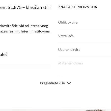
t SL.875 – klasičan stil i
ZNAČAJKE PROIZVODA
Oblik okvira
nkovito štiti vid od intenzivnog
laže s raznim, ležernim stilovima,
Vrsta leće
Uzorak okvira
ale?
Materijal okvira
Tip okvira
Pregledajte više
edanja
PODACI O PROIZVODU
 svjetlosti
 mnoge stilove