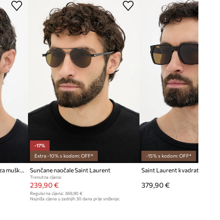
SL.875
004
smeđa
Saint Laurent
-17%
Extra -10% s kodom: OFF*
-15% s kodom: OFF*
Saint Laurent sunčane naočale za muškarce
Sunčane naočale Saint Laurent
Trenutna cijena:
239,90 €
379,90 €
Regularna cijena:
369,90 €
Najniža cijena u zadnjih 30 dana prije sniženja:
289,90 €