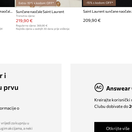
-15% s kodom: OFF*
Extra -10% s kodom: OFF*
Saint Laurent wayfarer sunčane naočale za muškarce
Sunčane naočale Saint Laurent
Trenutna cijena:
209,90 €
219,90 €
Regularna cijena:
369,90 €
ja:
Najniža cijena u zadnjih 30 dana prije sniženja:
239,90 €
r i
u prvu
Answear 
Kreirajte korisnički
Clubu dobivate do
2
formacije o
 vrijedi za kupnju u
Otkrijte više
ugim akcijama, a neki