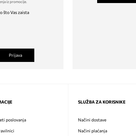
enja iz promocije
.
o što Vas zaista
Prijava
ACIJE
SLUŽBA ZA KORISNIKE
eti poslovanja
Načini dostave
ravilnici
Načini plaćanja