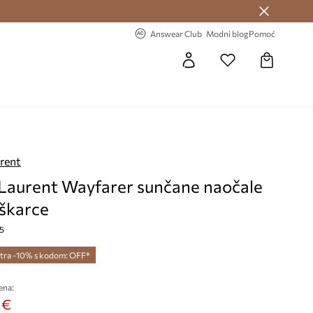
Answear Club >
-20% na prvu narudžbu >
Answear Club
Modni blog
Pomoć
urent
 Laurent Wayfarer sunčane naočale
škarce
5
tra -10% s kodom: OFF*
ena:
 €