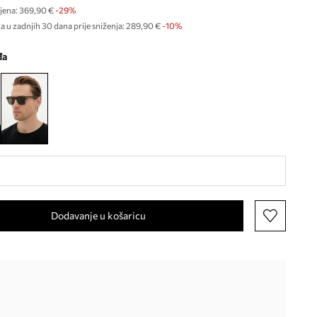
jena:
369,90 €
-29%
a u zadnjih 30 dana prije sniženja:
289,90 €
 -10%
đa
Dodavanje u košaricu