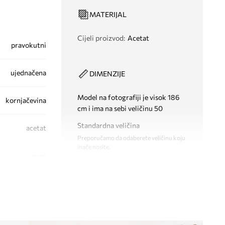
MATERIJAL
Cijeli proizvod
:
Acetat
pravokutni
ujednačena
DIMENZIJE
Model na fotografiji je visok 186
kornjačevina
cm i ima na sebi veličinu 50
Standardna veličina
acetat
Preporučamo da odaberete veličinu koju
inače nosite.
puni
TEHNIČKI PODACI
Kategorija filtera
:
kat. 3
Polaritet
:
ne