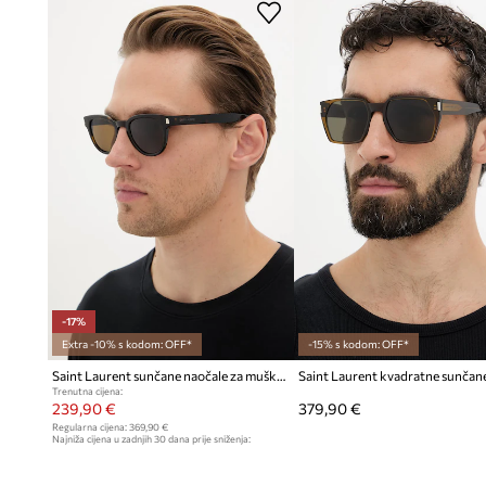
Okviri izrađeni od
acetata
, što utječe na njihovu izdržljivos
Uzorak kornjačevine na okvirima
dodaje eleganciju i supti
Dizajn brenda
Saint Laurent
koji spaja klasiku s modernim 
Model
namijenjen muškarcima
, dizajniran imajući na umu 
Smeđa boja okvira
osigurava univerzalnost i lako kombinir
Ležeran stil
koji omogućuje slobodno kombiniranje s različ
kombinacijama
-17%
Extra -10% s kodom: OFF*
-15% s kodom: OFF*
Puni okviri
osiguravaju čvrstu konstrukciju i stabilno držan
Saint Laurent sunčane naočale za muškarce
Trenutna cijena:
239,90 €
379,90 €
Regularna cijena:
369,90 €
Najniža cijena u zadnjih 30 dana prije sniženja:
289,90 €