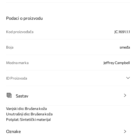
Podaci o proizvodu
Kod proizvođača
JC.1691.1.1
Boja
smeđa
Modna marka
Jeffrey Campbell
ID Proizvoda
Sastav
Vanjski dio: Brušena koža
Unutrašnji dio: Brušena koža
Potplat: Sintetički materijal
Oznake