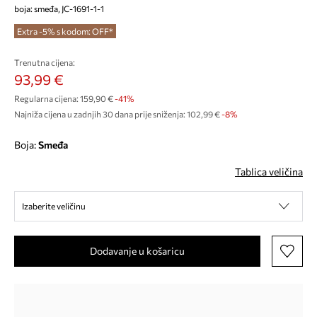
boja: smeđa, JC-1691-1-1
Extra -5% s kodom: OFF*
Trenutna cijena:
93,99 €
Regularna cijena:
159,90 €
-41%
Najniža cijena u zadnjih 30 dana prije sniženja:
102,99 €
 -8%
Boja:
smeđa
Tablica veličina
Izaberite veličinu
Dodavanje u košaricu