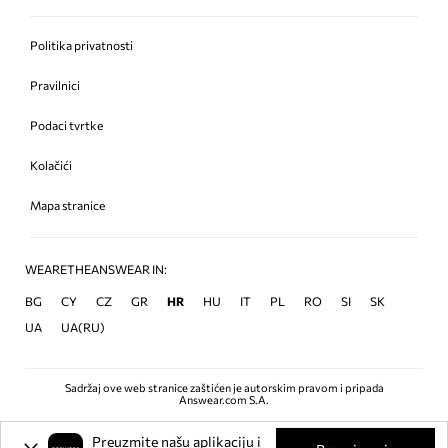
Politika privatnosti
Pravilnici
Podaci tvrtke
Kolačići
Mapa stranice
WEARETHEANSWEAR IN:
BG
CY
CZ
GR
HR
HU
IT
PL
RO
SI
SK
UA
UA(RU)
Sadržaj ove web stranice zaštićen je autorskim pravom i pripada
Answear.com S.A.
Preuzmite našu aplikaciju i