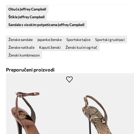
Obuća Jeffrey Campbell
Štikle Jeffrey Campbell
Sandale s visokim potpeticama Jeffrey Campbell
Ženske sandale
Japanke ženske
Sportske tajice
Sportski grudnjaci
Ženske natikače
Kaputi ženski
Ženski kućni ogrtač
Ženski kombinezon
Preporučeni proizvodi