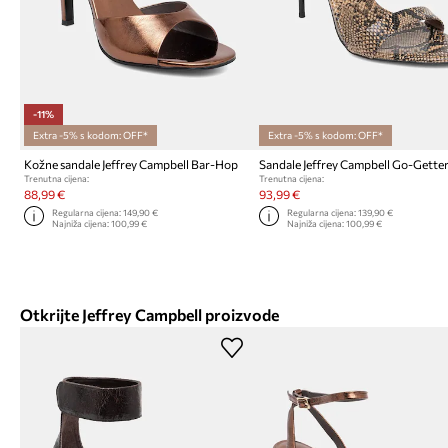
-11%
Extra -5% s kodom: OFF*
Extra -5% s kodom: OFF*
Kožne sandale Jeffrey Campbell Bar-Hop
Sandale Jeffrey Campbell Go-Gette
Trenutna cijena:
Trenutna cijena:
88,99 €
93,99 €
Regularna cijena:
149,90 €
Regularna cijena:
139,90 €
Najniža cijena:
100,99 €
Najniža cijena:
100,99 €
Otkrijte Jeffrey Campbell proizvode