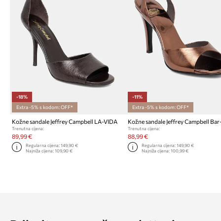
-18%
-11%
Extra -5% s kodom: OFF*
Extra -5% s kodom: OFF*
Kožne sandale Jeffrey Campbell LA-VIDA
Kožne sandale Jeffrey Campbell Ba
Trenutna cijena:
Trenutna cijena:
89,99 €
88,99 €
Regularna cijena:
149,90 €
Regularna cijena:
149,90 €
Najniža cijena:
109,90 €
Najniža cijena:
100,99 €