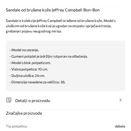
Sandale od brušene kože Jeffrey Campbell Bon-Bon
Sandale iz kolekcije Jeffrey Campbell izrađene od brušene kože. Model s
uloškom od brušene kože koji je ugodan za stopalo i sprječava trenje,
grebanje i pojavu neugodnog mirisa.
- Model na vezanje.
- Gumeni potplat je izdržljiv i otporan na oštećenja.
- Model s blok potpeticom.
- Visina potpetice: 10 cm.
- Duljina uloška: 24 cm.
- Dimenzije navedene za veličinu: 36.
Detalji o proizvodu
Značajke proizvoda
Tip potpetice
debela