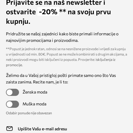
Prijavite se na naš newsletter i
ostvarite
-20%
** na svoju prvu
kupnju.
Pridružite se našoj zajednici kako biste primali informacije o
najnovijim promocijama i proizvodima.
**Popust je jednokratan, odnosi se na nesnižene proizvode i vrijedi za kupnju
u vrijednosti od min. 80€. Popust se ne može kombinirati s drugim akcijama, a
neki proizvodi mogu biti isključeni iz popusta. Provjerite:
isključenja iz
promocije
.
Želimo da u Vašoj pristigloj pošti primate samo ono što Vas
zaista zanima. Recite nam, je li to:
Ženska moda
Muška moda
Odabir ponude nije obavezan