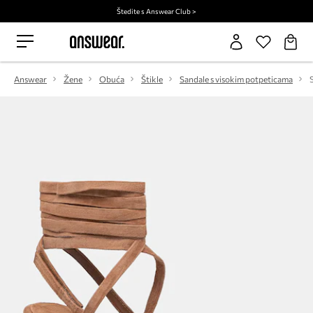
Štedite s Answear Club >
Answear
Žene
Obuća
Štikle
Sandale s visokim potpeticama