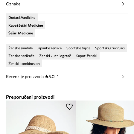
Oznake
Dodaci Medicine
Kape i šeširi Medicine
Šeširi Medicine
Ženske sandale
Japanke ženske
Sportske tajice
Sportski grudnjaci
Ženske natikače
Ženski kućni ogrtač
Kaputi ženski
Ženski kombinezon
Recenzije proizvoda
5.0
1
Preporučeni proizvodi