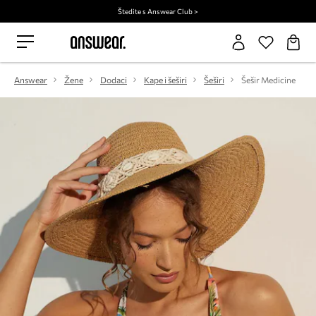
Štedite s Answear Club >
Answear
Žene
Dodaci
Kape i šeširi
Šeširi
Šešir Medicine