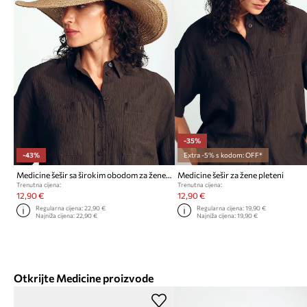
-35%
-43%
Extra -5% s kodom: OFF*
Medicine šešir sa širokim obodom za žene pleteni
Medicine šešir za žene pleteni
Trenutna cijena:
Trenutna cijena:
12,90 €
12,90 €
Regularna cijena:
22,90 €
Regularna cijena:
19,90 €
Najniža cijena:
22,90 €
Najniža cijena:
19,90 €
Otkrijte Medicine proizvode