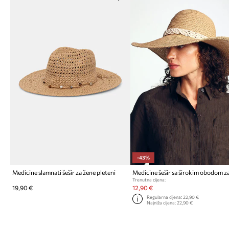
-43%
Medicine slamnati šešir za žene pleteni
Trenutna cijena:
19,90 €
12,90 €
Regularna cijena:
22,90 €
Najniža cijena:
22,90 €