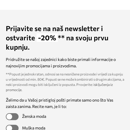
Prijavite se na naš newsletter i
ostvarite
-20%
** na svoju prvu
kupnju.
Pridružite se našoj zajednici kako biste primali informacije o
najnovijim promocijama i proizvodima.
**Popust je jednokratan, odnosi se na nesnižene proizvode i vrijedi za kupnju
u vrijednosti od min. 80€. Popust se ne može kombinirati s drugim akcijama, a
neki proizvodi mogu biti isključeni iz popusta. Provjerite:
isključenja iz
promocije
.
Želimo da u Vašoj pristigloj pošti primate samo ono što Vas
zaista zanima. Recite nam, je li to:
Ženska moda
Muška moda