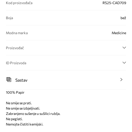
Kod proizvođača
RS25-CAD709
Boja
bež
Modna marka
Medicine
Proizvođač
ID Proizvoda
Sastav
100% Papir
Ne smije se prati.
Ne smije se izbjeljivati.
Zabranjeno sušenje u sušilici rublja.
Ne peglati.
Nemojte čistiti kemijski.