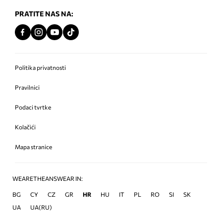
PRATITE NAS NA:
Politika privatnosti
Pravilnici
Podaci tvrtke
Kolačići
Mapa stranice
WEARETHEANSWEAR IN:
BG
CY
CZ
GR
HR
HU
IT
PL
RO
SI
SK
UA
UA(RU)