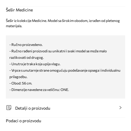
Šešir Medicine
Šešir iz kolekcije Medicine. Model sa širokim obodom, izrađen od pletenog
materijala.
- Ručno proizvedeno.
- Ručno rađeni proizvodi su unikatni i svaki model se može malo
razlikovati od drugog.
- Unutra je traka koja upija vlagu.
- Vrpce s unutarnje strane omogućuju podešavanje opsega i individualnu
prilagodbu.
- Obod: 56 cm.
- Dimenzije navedene za veličinu: ONE.
Detalji o proizvodu
Podaci o proizvodu