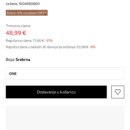
za žene, 1004560800
Extra -5% s kodom: OFF*
Trenutna cijena:
48,99 €
Regularna cijena:
71,90 €
-31%
Najniža cijena u zadnjih 30 dana prije sniženja:
53,99 €
 -9%
Boja:
srebrna
ONE
Dodavanje u košaricu