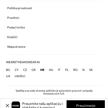
Politika privatnosti
Pravilnici
Podaci tvrtke
Kolačići
Mapa stranice
WEARETHEANSWEAR IN:
BG
CY
CZ
GR
HR
HU
IT
PL
RO
SI
SK
UA
UA(RU)
Sadržaj ove web stranice zaštićen je autorskim pravom i pripada
Answear.com S.A.
Preuzmite našu aplikaciju i
Preuzimanje
olakšajte si kupovinu!