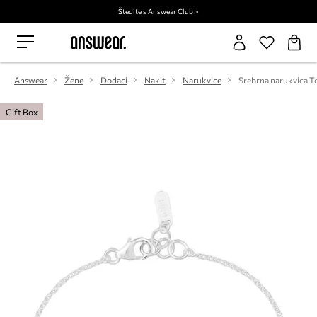
Štedite s Answear Club >
Answear
Žene
Dodaci
Nakit
Narukvice
Srebrna narukvica T
Gift Box