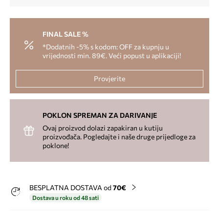
FINAL SALE %
*Dodatnih -5% s kodom: OFF za kupnju u
vrijednosti min. 89€. Veći popust u aplikaciji!
Provjerite
POKLON SPREMAN ZA DARIVANJE
Ovaj proizvod dolazi zapakiran u kutiju
proizvođača. Pogledajte i naše druge prijedloge za
poklone!
BESPLATNA DOSTAVA od
70€
Dostava u roku od 48 sati