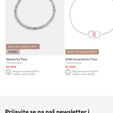
Extra -5% s kodom: OFF*
Gift Box
Extra -5% s kodom: OFF*
Narukvica Tous
Srebrna narukvica Tous
Trenutna cijena:
Trenutna cijena:
64,99 €
62,99 €
Regularna cijena:
90,90 €
Regularna cijena:
95,90 €
Najniža cijena:
67,99 €
Najniža cijena:
66,99 €
Prijavite se na naš newsletter i