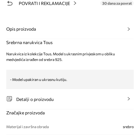
POVRATI I REKLAMACIJE
30 dana za povrat
Opis proizvoda
Srebrna narukvica Tous
Narukvica iz kolekcije Tous. Model s ukrasnim privjeskom u obliku
medvjedića izrađen od srebra 925.
- Model upakiran u ukrasnu kutiju.
Detalji o proizvodu
Značajke proizvoda
Materijal i završna obrada
srebro