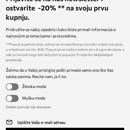
ostvarite
-20%
** na svoju prvu
kupnju.
Pridružite se našoj zajednici kako biste primali informacije o
najnovijim promocijama i proizvodima.
**Popust je jednokratan, odnosi se na nesnižene proizvode i vrijedi za kupnju
u vrijednosti od min. 80€. Popust se ne može kombinirati s drugim akcijama, a
neki proizvodi mogu biti isključeni iz popusta. Provjerite:
isključenja iz
promocije
.
Želimo da u Vašoj pristigloj pošti primate samo ono što Vas
zaista zanima. Recite nam, je li to:
Ženska moda
Muška moda
Odabir ponude nije obavezan