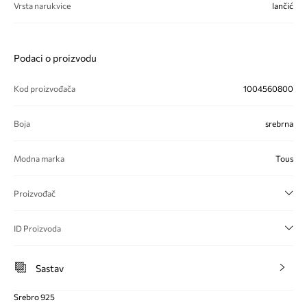
Vrsta narukvice
lančić
Podaci o proizvodu
Kod proizvođača
1004560800
Boja
srebrna
Modna marka
Tous
Proizvođač
ID Proizvoda
Sastav
Srebro 925