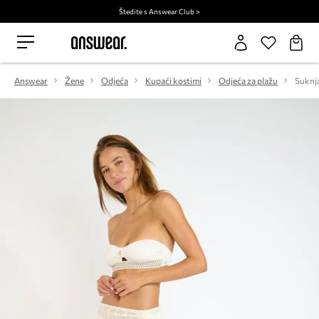
Štedite s Answear Club >
Answear
Žene
Odjeća
Kupaći kostimi
Odjeća za plažu