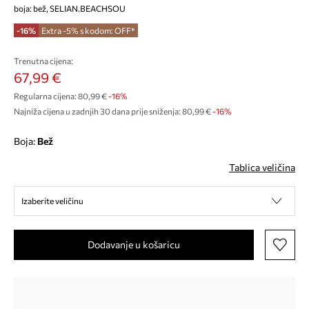
boja: bež, SELIAN.BEACHSOU
-16%
Extra -5% s kodom: OFF*
Trenutna cijena:
67,99 €
Regularna cijena:
80,99 €
-16%
Najniža cijena u zadnjih 30 dana prije sniženja:
80,99 €
 -16%
Boja:
bež
Tablica veličina
Izaberite veličinu
Dodavanje u košaricu