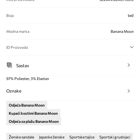
Boja
bež
Modna marka
Banana Moon
ID Proizvoda
Sastav
97% Poliester, 3% Elastan
Oznake
Odjeća Banana Moon
Kupaći kostimi Banana Moon
Odjeća za plažu Banana Moon
Ženske sandale
Japanke ženske
Sportske tajice
Sportski grudnjaci