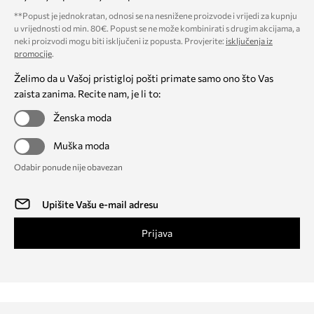
**Popust je jednokratan, odnosi se na nesnižene proizvode i vrijedi za kupnju
u vrijednosti od min. 80€. Popust se ne može kombinirati s drugim akcijama, a
neki proizvodi mogu biti isključeni iz popusta. Provjerite:
isključenja iz
promocije
.
Želimo da u Vašoj pristigloj pošti primate samo ono što Vas
zaista zanima. Recite nam, je li to:
Ženska moda
Muška moda
Odabir ponude nije obavezan
Prijava