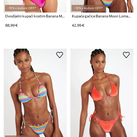
-15% s kodom: OFF*
-15% s kodom: OFF*
Dvodijelni kupaći kostim Banana Moon Neosun
Kupaće gaćice Banana Moon Lomarica
88,99 €
42,99 €