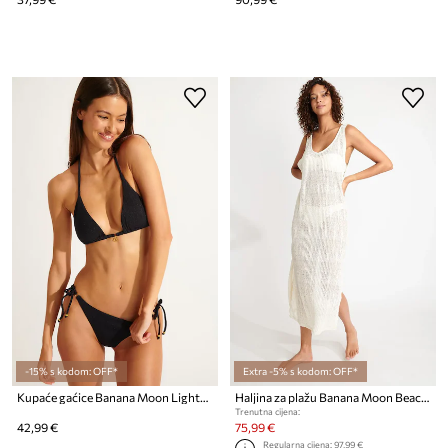
-15% s kodom: OFF*
Extra -5% s kodom: OFF*
Kupaće gaćice Banana Moon Lightglitter
Haljina za plažu Banana Moon Beachsoul
Trenutna cijena:
42,99 €
75,99 €
Regularna cijena:
97,99 €