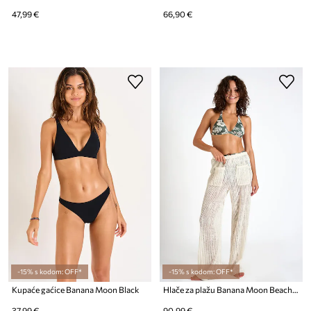
47,99 €
66,90 €
-15% s kodom: OFF*
-15% s kodom: OFF*
Kupaće gaćice Banana Moon Black
Hlače za plažu Banana Moon Beachsoul
37,99 €
90,99 €