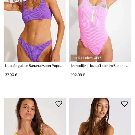
-15% s kodom: OFF*
Kupaće gaćice Banana Moon Popcorn
Jednodijelni kupaći kostim Banana Moon Popmix
37,90 €
102,99 €