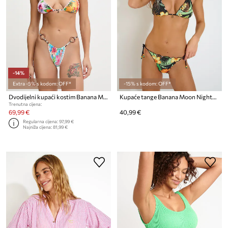
-14%
Extra -5% s kodom: OFF*
-15% s kodom: OFF*
Dvodijelni kupaći kostim Banana Moon Luhani
Kupaće tange Banana Moon Nightwater
Trenutna cijena:
69,99 €
40,99 €
Regularna cijena:
97,99 €
Najniža cijena:
81,99 €