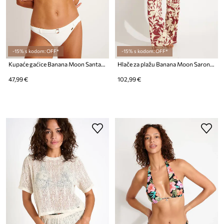
-15% s kodom: OFF*
-15% s kodom: OFF*
Kupaće gaćice Banana Moon Santafe
Hlače za plažu Banana Moon Sarong
47,99 €
102,99 €