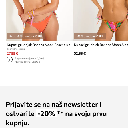
Extra -5% s kodom: OFF*
-15% s kodom: OFF*
Kupaći grudnjak Banana Moon Beachclub
Kupaći grudnjak Banana Moon Ala
Trenutna cijena:
27,99 €
52,99 €
Regularna cijena:
40,99 €
Najniža cijena:
28,99 €
Prijavite se na naš newsletter i
ostvarite
-20%
** na svoju prvu
kupnju.