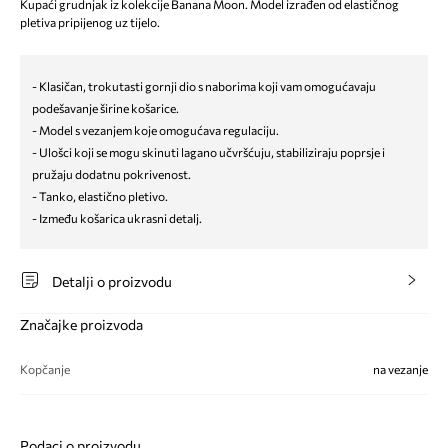
Kupaći grudnjak iz kolekcije Banana Moon. Model izrađen od elastičnog
pletiva pripijenog uz tijelo.
- Klasičan, trokutasti gornji dio s naborima koji vam omogućavaju
podešavanje širine košarice.
- Model s vezanjem koje omogućava regulaciju.
- Ulošci koji se mogu skinuti lagano učvršćuju, stabiliziraju poprsje i
pružaju dodatnu pokrivenost.
- Tanko, elastično pletivo.
- Između košarica ukrasni detalj.
Detalji o proizvodu
Značajke proizvoda
Kopčanje
na vezanje
Podaci o proizvodu