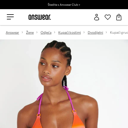
Štedite s Answear Club >
Answear
Žene
Odjeća
Kupaći kostimi
Dvodijelni