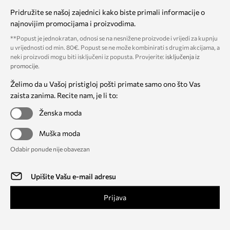
Pridružite se našoj zajednici kako biste primali informacije o
najnovijim promocijama i proizvodima.
**Popust je jednokratan, odnosi se na nesnižene proizvode i vrijedi za kupnju
u vrijednosti od min. 80€. Popust se ne može kombinirati s drugim akcijama, a
neki proizvodi mogu biti isključeni iz popusta. Provjerite:
isključenja iz
promocije
.
Želimo da u Vašoj pristigloj pošti primate samo ono što Vas
zaista zanima. Recite nam, je li to:
Ženska moda
Muška moda
Odabir ponude nije obavezan
Prijava