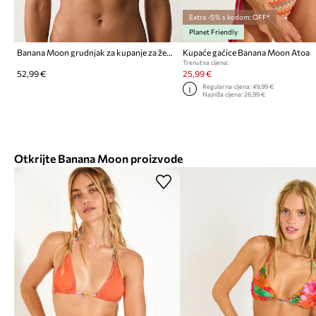
Extra -5% s kodom: OFF*
Planet Friendly
Banana Moon grudnjak za kupanje za žene CALYPSEA
Kupaće gaćice Banana Moon Atoa
Trenutna cijena:
52,99 €
25,99 €
Regularna cijena:
49,99 €
Najniža cijena:
26,99 €
Otkrijte Banana Moon proizvode