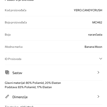
Kod proizvođača
YERO.CANDYCRUSH
Boja proizvođača
MCH62
Boja
narančasta
Modna marka
Banana Moon
ID Proizvoda
Sastav
Glavni materijal: 80% Poliamid, 20% Elastan
Podstava: 83% Poliamid, 17% Elastan
Dimenzije
Tip struka
:
niski struk