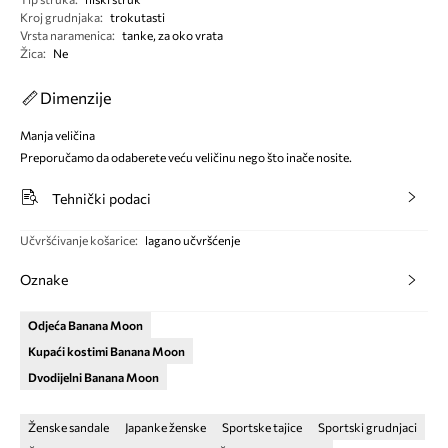
Kroj grudnjaka
:
trokutasti
Vrsta naramenica
:
tanke, za oko vrata
Žica
:
Ne
Dimenzije
Manja veličina
Preporučamo da odaberete veću veličinu nego što inače nosite.
Tehnički podaci
Učvršćivanje košarice
:
lagano učvršćenje
Oznake
Odjeća Banana Moon
Kupaći kostimi Banana Moon
Dvodijelni Banana Moon
Ženske sandale
Japanke ženske
Sportske tajice
Sportski grudnjaci