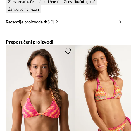
Ženske natikače
Kaputi ženski
Ženski kućni ogrtač
Ženski kombinezon
Recenzije proizvoda
5.0
2
Preporučeni proizvodi