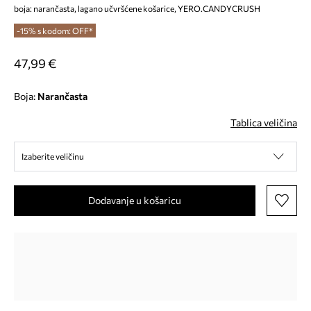
boja: narančasta, lagano učvršćene košarice, YERO.CANDYCRUSH
-15% s kodom: OFF*
47,99 €
Boja:
narančasta
Tablica veličina
Izaberite veličinu
Dodavanje u košaricu