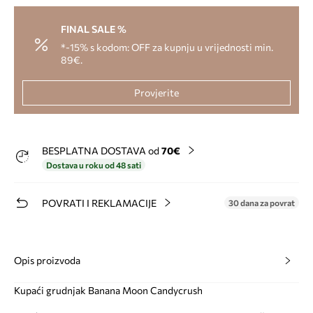
FINAL SALE %
*-15% s kodom: OFF za kupnju u vrijednosti min.
89€.
Provjerite
BESPLATNA DOSTAVA od
70€
Dostava u roku od 48 sati
POVRATI I REKLAMACIJE
30 dana za povrat
Opis proizvoda
Kupaći grudnjak Banana Moon Candycrush