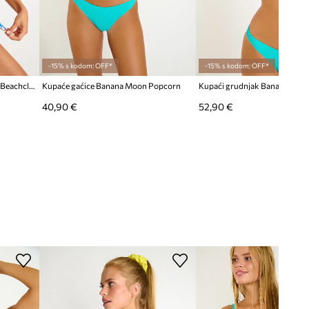
-15% s kodom: OFF*
-15% s kodom: OFF*
Kupaći grudnjak Banana Moon Beachclub
Kupaće gaćice Banana Moon Popcorn
Kupaći grudnjak Banana Moo
40,90 €
52,90 €