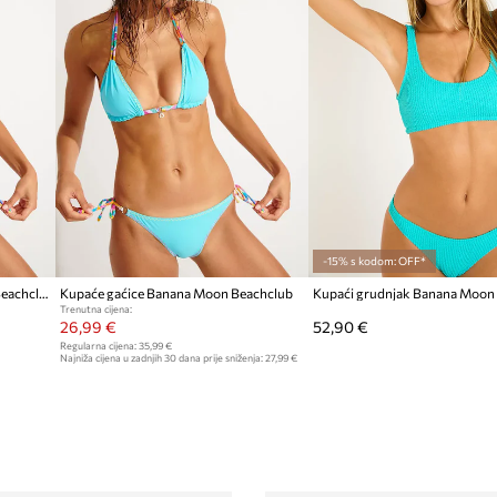
-15% s kodom: OFF*
Kupaći grudnjak Banana Moon Beachclub
Kupaće gaćice Banana Moon Beachclub
Kupaći grudnjak Banana Moon
Trenutna cijena:
26,99 €
52,90 €
Regularna cijena:
35,99 €
Najniža cijena u zadnjih 30 dana prije sniženja:
27,99 €