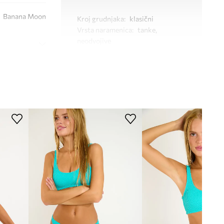
Banana Moon
Kroj grudnjaka
:
klasični
Vrsta naramenica
:
tanke,
neodvojive
Žica
:
Ne
TEHNIČKI PODACI
Učvršćivanje košarice
:
bez
učvršćenja, lagano učvršćenje