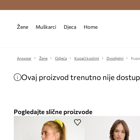
Premium Fashion Benefits >
Besplatna d
Žene
Muškarci
Djeca
Home
Answear
Žene
Odjeća
Kupaći kostimi
Dvodijelni
Kupa
Ovaj proizvod trenutno nije dostu
Pogledajte slične proizvode