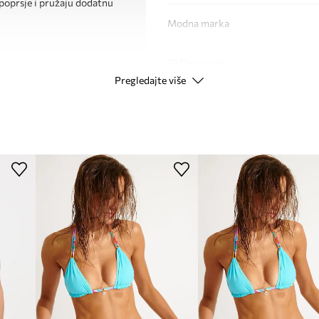
u poprsje i pružaju dodatnu
Modna marka
ID Proizvoda
Pregledajte više