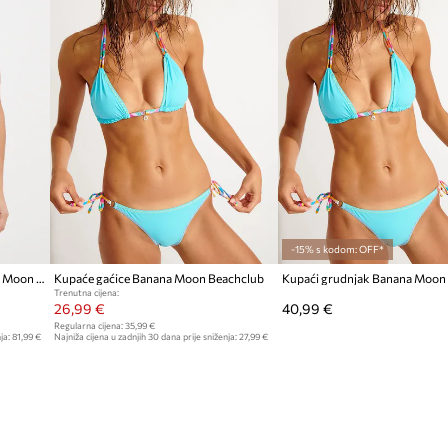
-15% s kodom: OFF*
Dvodijelni kupaći kostim Banana Moon Luhani
Kupaće gaćice Banana Moon Beachclub
Trenutna cijena:
26,99 €
40,99 €
Regularna cijena:
35,99 €
ja:
81,99 €
Najniža cijena u zadnjih 30 dana prije sniženja:
27,99 €