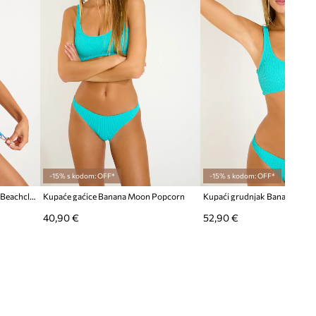
-15% s kodom: OFF*
-15% s kodom: OFF*
Kupaći grudnjak Banana Moon Beachclub
Kupaće gaćice Banana Moon Popcorn
Kupaći grudnjak Banana Moo
40,90 €
52,90 €