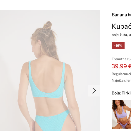
Banana 
Kupać
boja: žuta,
-16%
Trenutna cij
39,99 
Regularna ci
Najniža cijen
Boja:
tirk