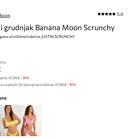
5.0
Moon
i grudnjak Banana Moon Scrunchy
 lagano učvršćene košarice, JUSTIN.SCRUNCHY
ena:
€
jena:
47,99 €
-16%
a u zadnjih 30 dana prije sniženja:
47,99 €
 -16%
izna