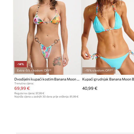
-14%
Extra -5% s kodom: OFF*
-15% s kodom: OFF*
Dvodijelni kupaći kostim Banana Moon Luhani
Trenutna cijena:
69,99 €
40,99 €
Regularna cijena:
97,99 €
Najniža cijena u zadnjih 30 dana prije sniženja:
81,99 €