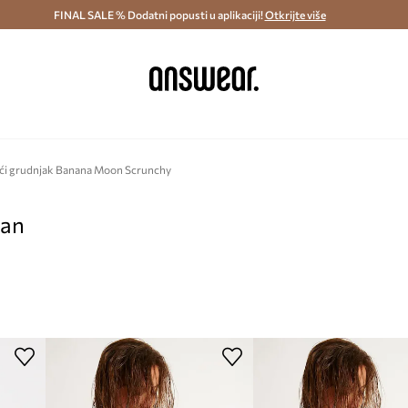
ostava i povrat (od 70€) >
FINAL SALE % Dodatni popusti u aplikaciji!
Dostava u roku 48 sati >
Otkrijte više
Štedite s 
ći grudnjak Banana Moon Scrunchy
pan