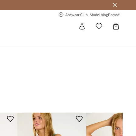
Answear Club >
-20% na prvu narudžbu >
Answear Club
Modni blog
Pomoć