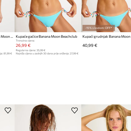
-15% s kodom: OFF*
Dvodijelni kupaći kostim Banana Moon Luhani
Kupaće gaćice Banana Moon Beachclub
Trenutna cijena:
26,99 €
40,99 €
Regularna cijena:
35,99 €
ja:
81,99 €
Najniža cijena u zadnjih 30 dana prije sniženja:
27,99 €