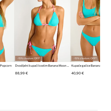
-15% s kodom: OFF*
-15% s kodom: OFF*
 Popcorn
Dvodijelni kupaći kostim Banana Moon Popmix
Kupaće gaćice Banana Moon 
88,99 €
40,90 €