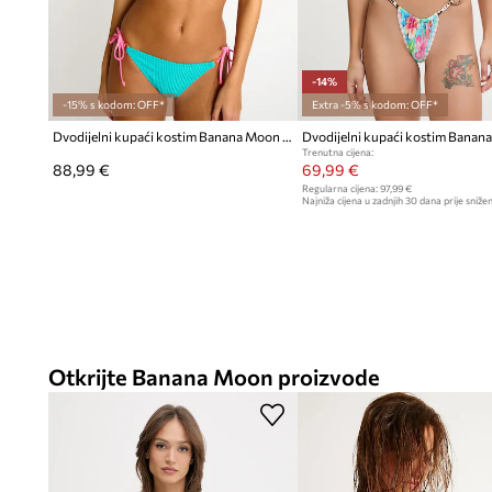
-14%
-15% s kodom: OFF*
Extra -5% s kodom: OFF*
Dvodijelni kupaći kostim Banana Moon Popmix
Trenutna cijena:
88,99 €
69,99 €
Regularna cijena:
97,99 €
Najniža cijena u zadnjih 30 dana prije snižen
Otkrijte Banana Moon proizvode