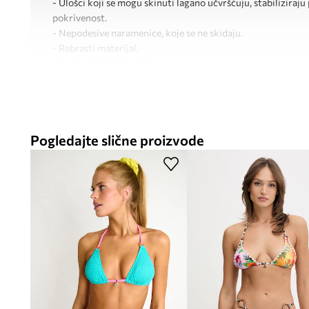
- Ulošci koji se mogu skinuti lagano učvršćuju, stabiliziraj
pokrivenost.
- Nepodesive naramenice, koje se ne skidaju.
- Rebrasti materijal.
- Tanko, elastično pletivo.
Pogledajte slične proizvode