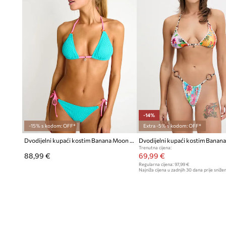
-14%
-15% s kodom: OFF*
Extra -5% s kodom: OFF*
Dvodijelni kupaći kostim Banana Moon Popmix
Trenutna cijena:
88,99 €
69,99 €
Regularna cijena:
97,99 €
Najniža cijena u zadnjih 30 dana prije snižen