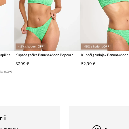
-15% s kodom: OFF*
-15% s kodom: OFF*
apilina
Kupaće gaćice Banana Moon Popcorn
Kupaći grudnjak Banana Moon
37,99 €
52,99 €
ja:
41,99 €
r i