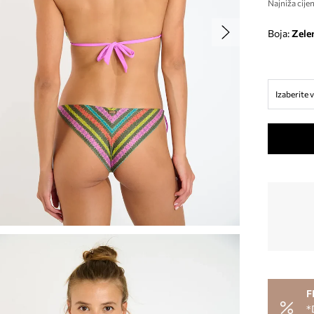
Najniža cijen
Boja:
zele
Izaberite v
F
*