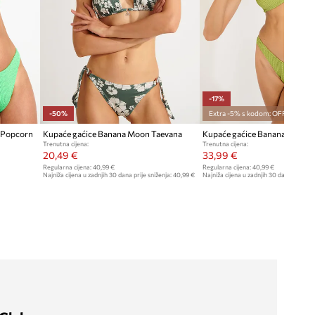
-17%
-50%
Extra -5% s kodom: OFF*
 Popcorn
Kupaće gaćice Banana Moon Taevana
Kupaće gaćice Banana Moon 
Trenutna cijena:
Trenutna cijena:
20,49 €
33,99 €
Regularna cijena:
40,99 €
Regularna cijena:
40,99 €
Najniža cijena u zadnjih 30 dana prije sniženja:
40,99 €
Najniža cijena u zadnjih 30 dana prije sn