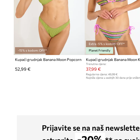
Extra -5% s kodom: OFF*
-15% s kodom: OFF*
Planet Friendly
Kupaći grudnjak Banana Moon Popcorn
Kupaći grudnjak Banana Moon K
Trenutna cijena:
52,99 €
37,99 €
Regularna cijena:
49,99 €
Najniža cijena u zadnjih 30 dana prije snižen
Prijavite se na naš newslette
-20%