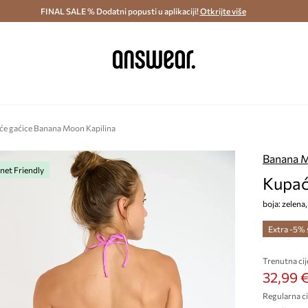
ostava i povrat (od 70€) >
FINAL SALE % Dodatni popusti u aplikaciji!
Dostava u roku 48 sati >
Otkrijte više
Štedite s 
e gaćice Banana Moon Kapilina
Banana 
net Friendly
Kupać
boja: zelen
Extra -5%
Trenutna cij
32,99 
Regularna ci