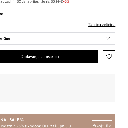
a u zadnjih 30 dana prije sniženja:
35,99 €
 -8%
na
Tablica veličina
eličinu
Dodavanje u košaricu
INAL SALE %
Provjerite
Dodatnih -5% s kodom: OFF za kupnju u