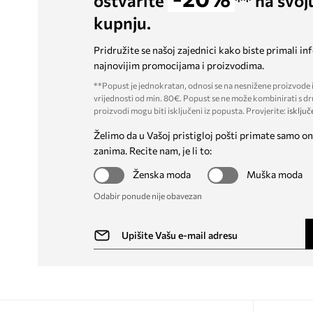
ostvarite
** na svoj
kupnju.
Pridružite se našoj zajednici kako biste primali in
najnovijim promocijama i proizvodima.
**Popust je jednokratan, odnosi se na nesnižene proizvode i
vrijednosti od min. 80€. Popust se ne može kombinirati s dr
proizvodi mogu biti isključeni iz popusta. Provjerite:
isključ
Želimo da u Vašoj pristigloj pošti primate samo on
zanima. Recite nam, je li to:
Ženska moda
Muška moda
Odabir ponude nije obavezan