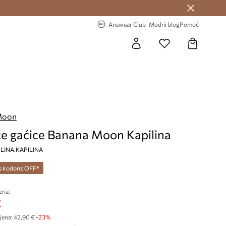
Answear Club >
-20% na prvu narudžbu >
Answear Club
Modni blog
Pomoć
Moon
e gaćice Banana Moon Kapilina
a, LINA.KAPILINA
 s kodom: OFF*
ena:
€
jena:
42,90 €
-23%