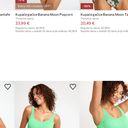
-17%
Extra -5% s kodom: OFF*
-50%
antafe
Kupaće gaćice Banana Moon Popcorn
Kupaće gaćice Banana Moon T
Trenutna cijena:
Trenutna cijena:
33,99 €
20,49 €
Regularna cijena:
40,99 €
Regularna cijena:
40,99 €
Najniža cijena u zadnjih 30 dana prije sniženja:
40,99 €
Najniža cijena u zadnjih 30 dana prije sniž