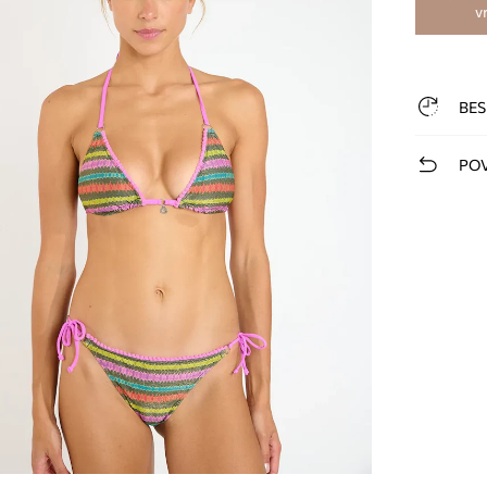
v
BES
POV