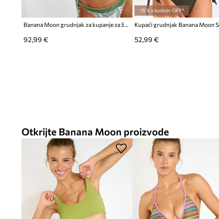
-15% s kodom: OFF*
Banana Moon grudnjak za kupanje za žene Couture
Kupaći grudnjak Banana Moon S
92,99 €
52,99 €
Otkrijte Banana Moon proizvode