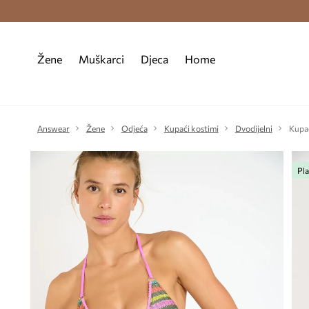
Premium Fashion Benefits >
Besplatna d
Žene
Muškarci
Djeca
Home
Answear
Žene
Odjeća
Kupaći kostimi
Dvodijelni
Kupać
Pla