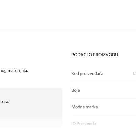
PODACI O PROIZVODU
nog materijala.
Kod proizvođača
L
Boja
tera.
Modna marka
ID Proizvoda