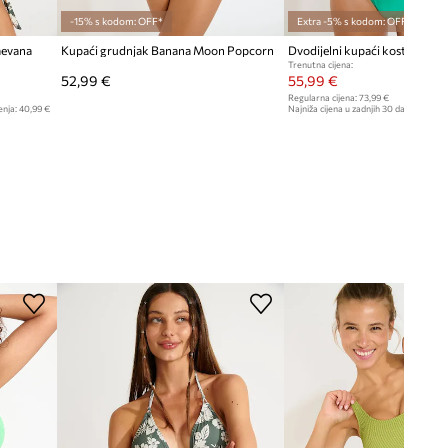
-15% s kodom: OFF*
Extra -5% s kodom: OFF*
aevana
Kupaći grudnjak Banana Moon Popcorn
Trenutna cijena:
52,99 €
55,99 €
Regularna cijena:
73,99 €
enja:
40,99 €
Najniža cijena u zadnjih 30 dana prije sn