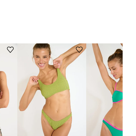
Kroj grudnjaka
:
trokutasti
DIMENZIJE
Manja veličina
Preporučamo da odaberete veću veličinu
nego što inače nosite.
Tablica veličina