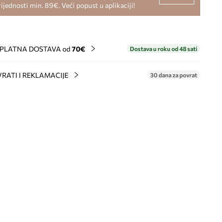
rijednosti min. 89€. Veći popust u aplikaciji!
PLATNA DOSTAVA od
70€
Dostava u roku od 48 sati
RATI I REKLAMACIJE
30 dana za povrat