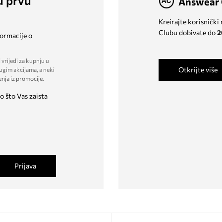
u prvu
Answear 
Kreirajte korisnički
Clubu dobivate do
2
formacije o
 vrijedi za kupnju u
Otkrijte više
ugim akcijama, a neki
enja iz promocije
.
o što Vas zaista
Prijava