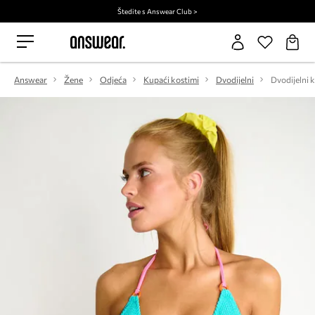
Štedite s Answear Club >
Answear
Žene
Odjeća
Kupaći kostimi
Dvodijelni