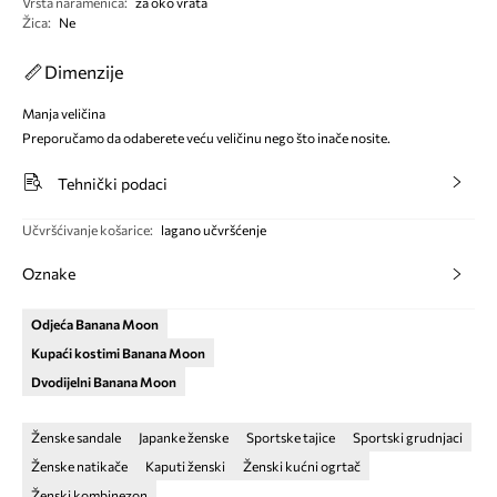
Vrsta naramenica
:
za oko vrata
Žica
:
Ne
Dimenzije
Manja veličina
Preporučamo da odaberete veću veličinu nego što inače nosite.
Tehnički podaci
Učvršćivanje košarice
:
lagano učvršćenje
Oznake
Odjeća Banana Moon
Kupaći kostimi Banana Moon
Dvodijelni Banana Moon
Ženske sandale
Japanke ženske
Sportske tajice
Sportski grudnjaci
Ženske natikače
Kaputi ženski
Ženski kućni ogrtač
Ženski kombinezon