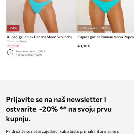
-16%
-15% s kodom: OFF*
Kupaći grudnjak Banana Moon Scrunchy
Kupaće gaćice Banana Moon Popc
Trenutna cijena:
39,99 €
40,90 €
Regularna cijena:
47,99 €
Najniža cijena:
47,99 €
Prijavite se na naš newsletter i
ostvarite
-20%
** na svoju prvu
kupnju.
Pridružite se našoj zajednici kako biste primali informacije o