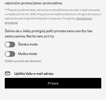
najnovijim promocijama i proizvodima.
**Popust je jednokratan, odnosi se na nesnižene proizvode i vrijedi za kupnju
u vrijednosti od min. 80€. Popust se ne može kombinirati s drugim akcijama, a
neki proizvodi mogu biti isključeni iz popusta. Provjerite:
isključenja iz
promocije
.
Želimo da u Vašoj pristigloj pošti primate samo ono što Vas
zaista zanima. Recite nam, je li to:
Ženska moda
Muška moda
Odabir ponude nije obavezan
Prijava