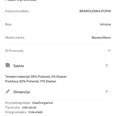
Kod proizvođača
BRAROLENKA.POPM
Boja
tirkizna
Modna marka
Banana Moon
ID Proizvoda
Sastav
Temeljni materijal: 95% Poliamid, 5% Elastan
Podstava: 83% Poliamid, 17% Elastan
Dimenzije
Kroj doljneg dijela
:
klasične gaćice
Tip struka
:
niski struk
Kroj grudnjaka
:
trokutasti