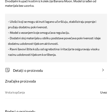
Dvodijelni kupaći kostim iz kolekcije Banana Moon. Model izrađen od
materijala bez uzorka.
- Ulošci koji se mogu skinuti lagano učvršćuju, stabiliziraju poprsje i
pružaju dodatnu pokrivenost.
- Model s vezanjem koje omogućava regulaciju.
- Dodatni sloj materijala u obliku podstave povećava pokrivenost i daje
dodatnu udobnost tijekom aktivnosti.
- Ravni šavovi štite kožu od ogrebotina i iritacija te osiguravaju visoku
razinu udobnosti tijekom korištenja.
Detalji o proizvodu
Značajke proizvoda
Vrsta kopčanja
Uvez
Podaci o proizvodu