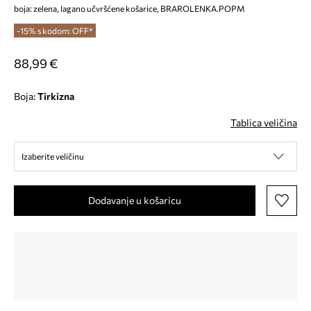
boja: zelena, lagano učvršćene košarice, BRAROLENKA.POPM
-15% s kodom: OFF*
88,99 €
Boja:
tirkizna
Tablica veličina
Izaberite veličinu
Dodavanje u košaricu